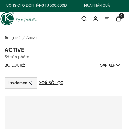
AO THƯỜNG CHO ĐƠN HÀNG TỪ 500.000Đ
MUA NHẬN QUÀ
F
0
Trang chủ
Active
ACTIVE
56 sản phẩm
BỘ LỌC
SẮP XẾP
Insidemen
XOÁ BỘ LỌC