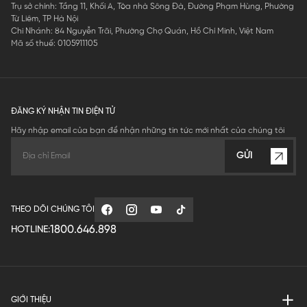
Trụ sở chính: Tầng 11, Khối A, Tòa nhà Sông Đà, Đường Phạm Hùng, Phường
Từ Liêm, TP Hà Nội
Chi Nhánh: 84 Nguyễn Trãi, Phường Chợ Quán, Hồ Chí Minh, Việt Nam
Mã số thuế: 0105911105
ĐĂNG KÝ NHẬN TIN ĐIỆN TỬ
Hãy nhập email của bạn để nhận những tin tức mới nhất của chúng tôi
GỬI
THEO DÕI CHÚNG TÔI
1800.646.898
HOTLINE:
GIỚI THIỆU