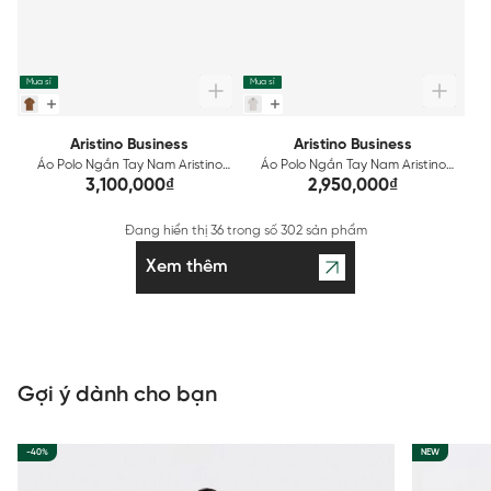
Mua sỉ
Mua sỉ
Aristino Business
Aristino Business
Áo Polo Ngắn Tay Nam Aristino
Áo Polo Ngắn Tay Nam Aristino
Business Regular 1PSU54SAH2
Business Regular 1PS243SAH2
3,100,000₫
2,950,000₫
Đang hiển thị
36
trong số
302 sản phẩm
Xem thêm
Gợi ý dành cho bạn
-40%
NEW