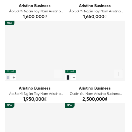
Aristino Business
Aristino Business
Áo Sơ Mi Ngắn Tay Nam Aristino
Áo Sơ Mi Ngắn Tay Nam Aristino
Business Regular Fit 1SS219SAH2
Business Regular Fit 1SS217SAH2
1,600,000₫
1,650,000₫
NEW
Mua sỉ
Mua sỉ
Aristino Business
Aristino Business
Áo Sơ Mi Ngắn Tay Nam Aristino
Quần âu Nam Aristino Business
Business Slim Fit 1SS210SAH2
Wool lông cừu 1TR0020Z
1,950,000₫
2,500,000₫
NEW
NEW