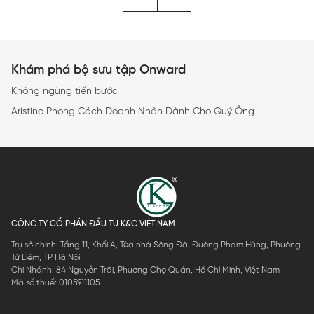
Khám phá bộ sưu tập Onward
Không ngừng tiến bước
Aristino Phong Cách Doanh Nhân Dành Cho Quý Ông
CÔNG TY CỔ PHẦN ĐẦU TƯ K&G VIỆT NAM
Trụ sở chính: Tầng 11, Khối A, Tòa nhà Sông Đà, Đường Phạm Hùng, Phường
Từ Liêm, TP Hà Nội
Chi Nhánh: 84 Nguyễn Trãi, Phường Chợ Quán, Hồ Chí Minh, Việt Nam
Mã số thuế: 0105911105