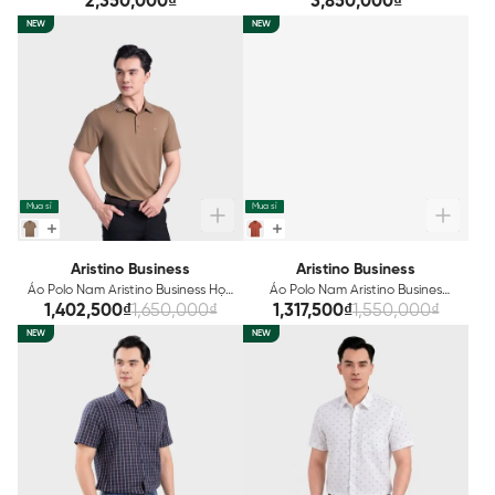
2,350,000₫
3,850,000₫
NEW
NEW
Mua sỉ
Mua sỉ
Aristino Business
Aristino Business
Áo Polo Nam Aristino Business Họa
Áo Polo Nam Aristino Busines
tiết Đan lát 1PS026AS2
Regular Fit 1PS034AS3
1,402,500₫
1,650,000₫
1,317,500₫
1,550,000₫
NEW
NEW