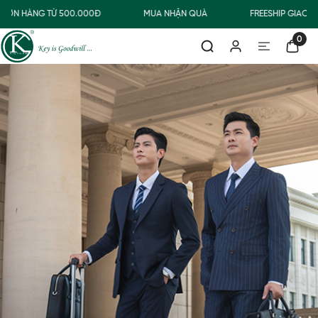
ƠN HÀNG TỪ 500.000Đ
MUA NHẬN QUÀ
FREESHIP GIAO TH
0