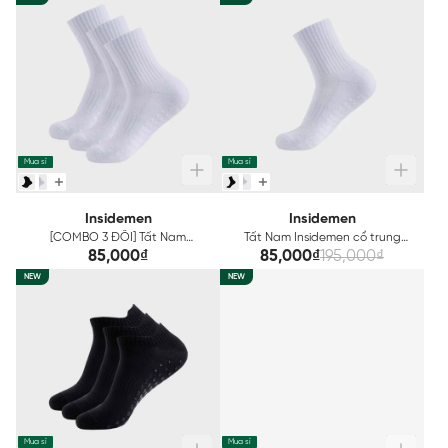
Mua sỉ
Mua sỉ
Insidemen
Insidemen
[COMBO 3 ĐÔI] Tất Nam
Tất Nam Insidemen cổ trung
Insidemen cổ trung ISC033EDP03
ISC033EDP01
85,000₫
85,000₫
195,000₫
NEW
NEW
Mua sỉ
Mua sỉ