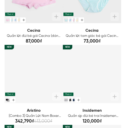
Mua sỉ
Mua sỉ
Cecina
Cecina
Quần lót đùi bé gái Cecina (dáng
Quần lót tam giác bé gái Cecina
boxer) CGBX06M0H0
(dáng bikini) CGBI06M0H0
87,000₫
73,000₫
NEW
NEW
Mua sỉ
Mua sỉ
Aristino
Insidemen
[Combo 3] Quần Lót Nam Boxer
Quần sịp đùi bé trai Insidemen
Cotton Organic Aristino
hình in cá tính (dáng boxer) IBBX02
342,790₫
413,000₫
120,000₫
ABX001EXP03
NEW
NEW