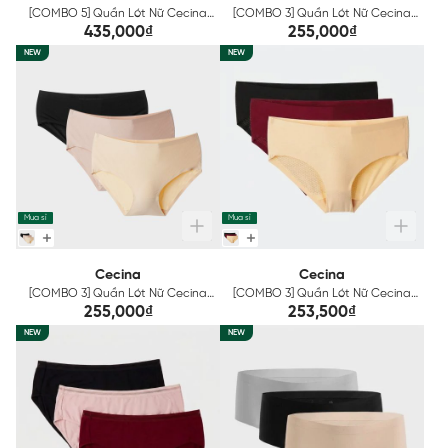
[COMBO 5] Quần Lót Nữ Cecina
[COMBO 3] Quần Lót Nữ Cecina
Mix Màu CBI600EDP05
Mix Màu CBI1605EDP03
435,000₫
255,000₫
NEW
NEW
Mua sỉ
Mua sỉ
Cecina
Cecina
[COMBO 3] Quần Lót Nữ Cecina
[COMBO 3] Quần Lót Nữ Cecina
Mix Màu CBI005EDP03
Mix Màu CBI004EDP03
255,000₫
253,500₫
NEW
NEW