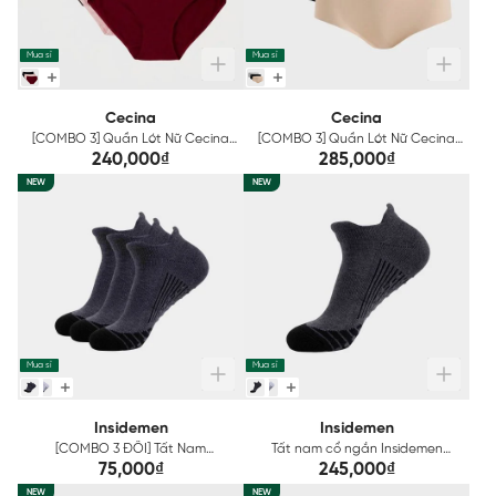
Mua sỉ
Mua sỉ
Cecina
Cecina
[COMBO 3] Quần Lót Nữ Cecina
[COMBO 3] Quần Lót Nữ Cecina
Mix Màu CBI00308EDP03
Mix Màu Không Đường May
240,000₫
285,000₫
CBI002EDP03
NEW
NEW
Mua sỉ
Mua sỉ
Insidemen
Insidemen
[COMBO 3 ĐÔI] Tất Nam
Tất nam cổ ngắn Insidemen
Insidemen cổ ngắn ISC034EDP03
ACTIVE ISC034EDP01
75,000₫
245,000₫
NEW
NEW