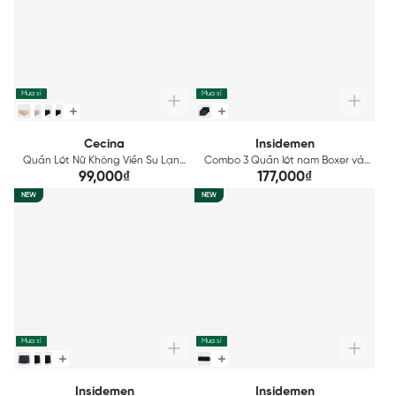
Mua sỉ
Mua sỉ
Cecina
Insidemen
Quần Lót Nữ Không Viền Su Lạnh
Combo 3 Quần lót nam Boxer vải
Cecina CBI002EGP01
Mesh thoáng khí tản nhiệt
99,000₫
177,000₫
Insidemen ACTIVE IBX501EDP03
NEW
NEW
Mua sỉ
Mua sỉ
Insidemen
Insidemen