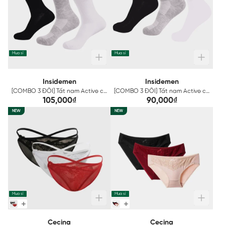
Mua sỉ
Mua sỉ
Insidemen
Insidemen
[COMBO 3 ĐÔI] Tất nam Active cổ
[COMBO 3 ĐÔI] Tất nam Active cổ
trung Insidemen ISC002EDP03
ngắn Insidemen ISC001EDP03
105,000₫
90,000₫
NEW
NEW
Mua sỉ
Mua sỉ
Cecina
Cecina