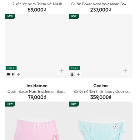
Quần lót nam Boxer vải Mesh
Quần Boxer Nam Insidemen Boxer
thoáng khí tản nhiệt Insidemen
IBX500EDP03
59,000₫
237,000₫
ACTIVE IBX501EDP01
NEW
NEW
Mua sỉ
Mua sỉ
Insidemen
Cecina
Quần Boxer Nam Insidemen Boxer
Bộ lót nữ liền thân body Cecina
IBX500EDP01
CBY005EGP01
79,000₫
359,000₫
NEW
NEW