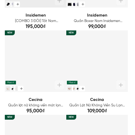
Insidemen
Insidemen
[COMBO 3 ĐÔI] Tất Nam
Quần Boxer Nam Insidemen
Insidemen cổ ngắn ISC032EDP03
Polyamide IBX502EDP01
195,000₫
99,000₫
NEW
NEW
Mua sỉ
Mua sỉ
Cecina
Cecina
Quần lót nữ không viền mát lạnh
Quần Lót Nữ Không Viền Su Lạnh
Cecina CBI010EDP01
Cecina CBI003EGP01
95,000₫
109,000₫
NEW
NEW