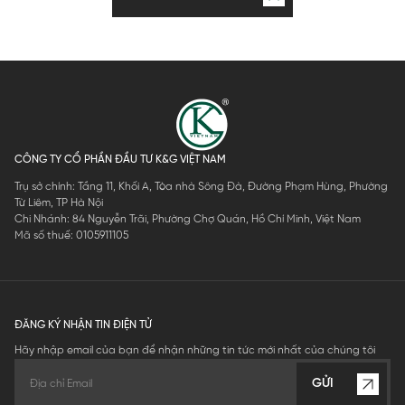
CÔNG TY CỔ PHẦN ĐẦU TƯ K&G VIỆT NAM
Trụ sở chính: Tầng 11, Khối A, Tòa nhà Sông Đà, Đường Phạm Hùng, Phường
Từ Liêm, TP Hà Nội
Chi Nhánh: 84 Nguyễn Trãi, Phường Chợ Quán, Hồ Chí Minh, Việt Nam
Mã số thuế: 0105911105
ĐĂNG KÝ NHẬN TIN ĐIỆN TỬ
Hãy nhập email của bạn để nhận những tin tức mới nhất của chúng tôi
GỬI