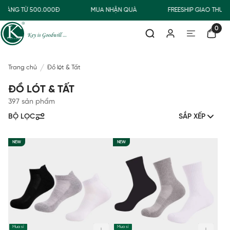
HÀNG TỪ 500.000Đ
MUA NHẬN QUÀ
FREESHIP GIAO THƯỜN
0
Trang chủ
Đồ lót & Tất
ĐỒ LÓT & TẤT
397 sản phẩm
BỘ LỌC
SẮP XẾP
NEW
NEW
Mua sỉ
Mua sỉ