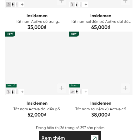
Insidemen
Insidemen
Tất nam Active cổ trung
Tất nam sợi đệm xù Active dài đến
Insidemen ISC011M0H0
gối Insidemen ISC015A0H0
35,000₫
65,000₫
NEW
NEW
Mua sỉ
Mua sỉ
Insidemen
Insidemen
Tất nam Active dài đến gối
Tất nam sợi đệm xù Active cổ
Insidemen ISC013M0H0
ngắn Insidemen ISC018A0H0
52,000₫
38,000₫
Đang hiển thị
36
trong số
397 sản phẩm
Xem thêm