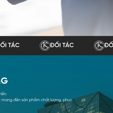
C
ĐỐI TÁC
ĐỐI TÁC
&G
iển.
 kết mang đến sản phẩm chất lượng, phục