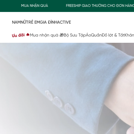
MUA NHẬN QUÀ
FREESHIP GIAO THƯỜNG CHO ĐƠN HÀNG TỪ 500
NAM
NỮ
TRẺ EM
GIA ĐÌNH
ACTIVE
Ưu đãi 🔥
Mua nhận quà 🎁
Bộ Sưu Tập
Áo
Quần
Đồ lót & Tất
Khăn