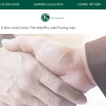
.000Đ
SUMMER COLLECTION
COMBO TIẾT KIỆM
F
 & Bàn chải
Combo Tiết Kiệm
Phụ kiện
Thương hiệu