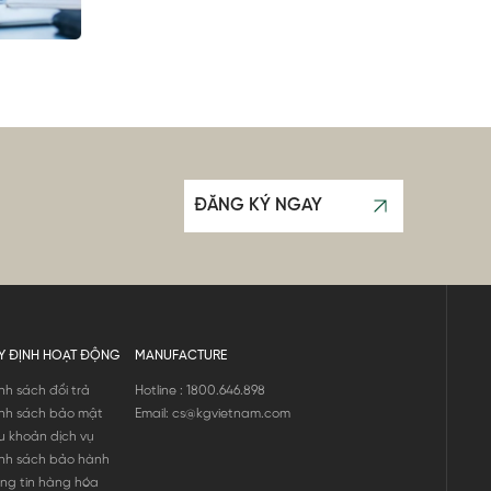
ĐĂNG KÝ NGAY
Y ĐỊNH HOẠT ĐỘNG
MANUFACTURE
nh sách đổi trả
Hotline : 1800.646.898
nh sách bảo mật
Email: cs@kgvietnam.com
u khoản dịch vụ
nh sách bảo hành
ng tin hàng hóa