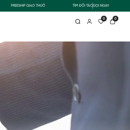
REESHIP GIAO THƯỜNG CHO ĐƠN HÀNG TỪ 500.000Đ
TÌM ĐỐI TÁC
GỌI NGAY
MUA NHẬN QUÀ
0
0