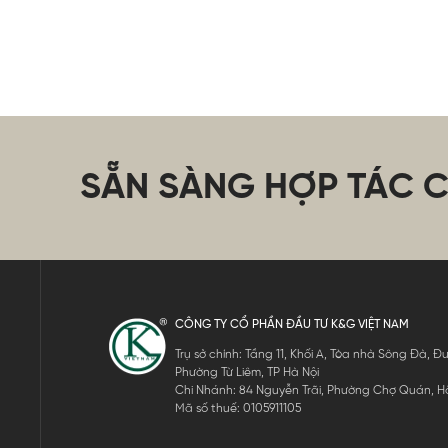
SẴN SÀNG HỢP TÁC 
CÔNG TY CỔ PHẦN ĐẦU TƯ K&G VIỆT NAM
Trụ sở chính: Tầng 11, Khối A, Tòa nhà Sông Đà,
Phường Từ Liêm, TP Hà Nội
Chi Nhánh: 84 Nguyễn Trãi, Phường Chợ Quán, Hồ
Mã số thuế: 0105911105