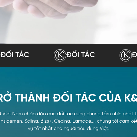
TÁC
ĐỐI TÁC
ĐỐI TÁ
RỞ THÀNH ĐỐI TÁC CỦA K
 Việt Nam chào đón các đối tác cùng chung tầm nhìn phát tr
o, Insidemen, Salina, Bizs+, Cecina, Lamode..., chúng tôi cam
vụ tốt nhất cho người tiêu dùng Việt.