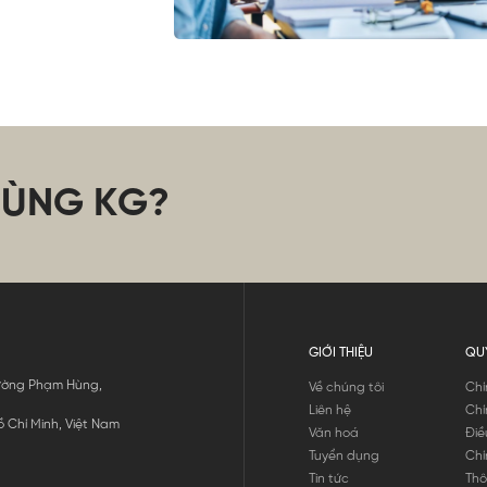
CÙNG KG?
GIỚI THIỆU
QU
 Đường Phạm Hùng,
Về chúng tôi
Chí
Liên hệ
Chí
 Chí Minh, Việt Nam
Văn hoá
Điề
Tuyển dụng
Chí
Tin tức
Thô