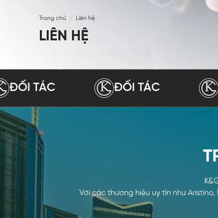
Trang chủ
Liên hệ
LIÊN HỆ
 TÁC
ĐỐI TÁC
ĐỐI 
T
K&G
Với các thương hiệu uy tín như Aristin