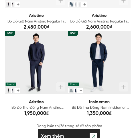
Aristino
Aristino
Bộ Đồ Gió Nam Aristino Regular Fit
Bộ Đồ Gió Nam Aristino Regular Fit
AJS003BS0
AJS002BS0
2,450,000₫
2,600,000₫
NEW
NEW
Mua sỉ
Mua sỉ
Aristino
Insidemen
Bộ Đồ Thu Đông Nam Aristino
Bộ Đồ Thu Đông Nam Insidemen
Regular Fit ALH005BS0
Regular Fit ILH032BS0
1,950,000₫
1,350,000₫
Đang hiển thị
36
trong số
69 sản phẩm
Xem thêm