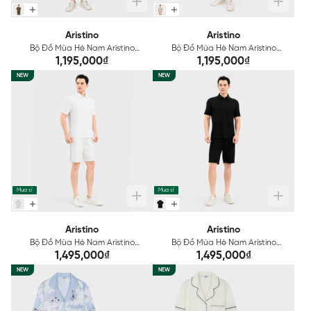
Aristino
Aristino
Bộ Đồ Mùa Hè Nam Aristino
Bộ Đồ Mùa Hè Nam Aristino
AST206SAH2
AST205SAH2
1,195,000₫
1,195,000₫
NEW
NEW
Mua sỉ
Mua sỉ
Aristino
Aristino
Bộ Đồ Mùa Hè Nam Aristino
Bộ Đồ Mùa Hè Nam Aristino
AST202SAH2
AST201SAH2
1,495,000₫
1,495,000₫
NEW
NEW