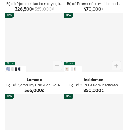
Bộ đồ Pijama nữ lụa latin tay ngắn
Bộ đồ Pijama dài tay nữ Lamode
quần đùi Lamode LST001EDP01
họa tiết kẻ LLH002EDP01
328,500₫
365,000₫
470,000₫
NEW
NEW
Mua sỉ
Mua sỉ
Lamode
Insidemen
Bộ Đồ Pijama Tay Dài Quần Dài Nữ
Bộ Đồ Mùa Hè Nam Insidemen
Lamode LLH002MAH0
Active Regular Fit IST039FAH0
365,000₫
850,000₫
NEW
NEW