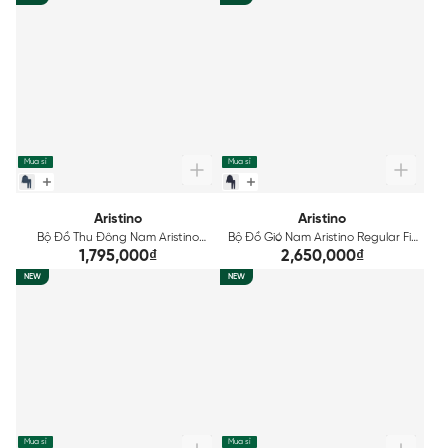
Mua sỉ
Mua sỉ
Aristino
Aristino
Bộ Đồ Thu Đông Nam Aristino
Bộ Đồ Gió Nam Aristino Regular Fit
Regular Fit ALH003BS0
AJS004BS0
1,795,000₫
2,650,000₫
NEW
NEW
Mua sỉ
Mua sỉ