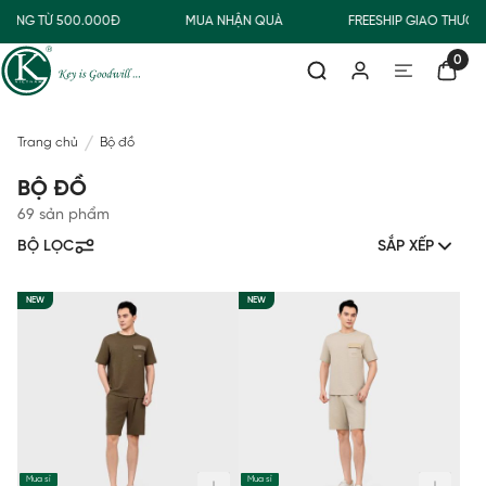
ÀNG TỪ 500.000Đ
MUA NHẬN QUÀ
FREESHIP GIAO THƯỜNG
0
Trang chủ
Bộ đồ
BỘ ĐỒ
69 sản phẩm
BỘ LỌC
SẮP XẾP
NEW
NEW
Mua sỉ
Mua sỉ