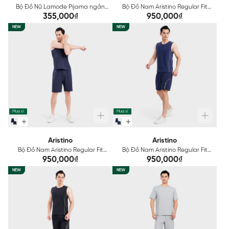
Bộ Đồ Nữ Lamode Pijama ngắn
Bộ Đồ Nam Aristino Regular Fit
tay lụa satin mềm mát
AST214SAH2
355,000₫
950,000₫
LST051MAH0
NEW
NEW
Mua sỉ
Mua sỉ
Aristino
Aristino
Bộ Đồ Nam Aristino Regular Fit
Bộ Đồ Nam Aristino Regular Fit
AST212SAH2
AST211SAH2
950,000₫
950,000₫
NEW
NEW