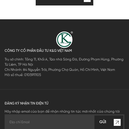
CÔNG TY CỔ PHẦN ĐẦU TƯ K&G VIỆT NAM
Trụ sở chính: Tầng 11, Khối A, Tòa nhà Sông Đà, Đường Phạm Hùng, Phường
Từ Liêm, TP Hà Nội
Chi Nhánh: 84 Nguyễn Trãi, Phường Chợ Quán, Hồ Chí Minh, Việt Nam
Mã số thuế: 0105911105
ĐĂNG KÝ NHẬN TIN ĐIỆN TỬ
Hãy nhập email của bạn để nhận những tin tức mới nhất của chúng tôi
GỬI