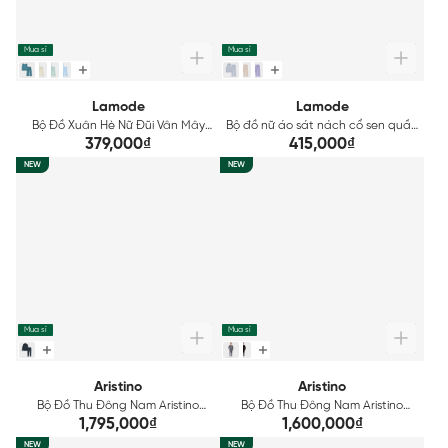
Mua sỉ
Mua sỉ
Lamode
Lamode
Bộ Đồ Xuân Hè Nữ Đũi Vân Mây
Bộ đồ nữ áo sát nách cổ sen quần
Lamode LST037AS0
suông dài đũi tơ Lamode
379,000₫
415,000₫
LST038AS0
NEW
NEW
Mua sỉ
Mua sỉ
Aristino
Aristino
Bộ Đồ Thu Đông Nam Aristino
Bộ Đồ Thu Đông Nam Aristino
Regular Fit ALH006BS0
Regular Fit ALH004BS0
1,795,000₫
1,600,000₫
NEW
NEW