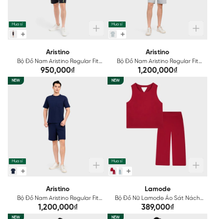
Mua sỉ
Mua sỉ
Aristino
Aristino
Bộ Đồ Nam Aristino Regular Fit
Bộ Đồ Nam Aristino Regular Fit
AST210SAH2
AST204SAH2
950,000₫
1,200,000₫
NEW
NEW
Mua sỉ
Mua sỉ
Aristino
Lamode
Bộ Đồ Nam Aristino Regular Fit
Bộ Đồ Nữ Lamode Áo Sát Nách
AST203SAH2
Quần Lửng Đũi Nhăn Regular Fit
1,200,000₫
389,000₫
LST030AS0
NEW
NEW