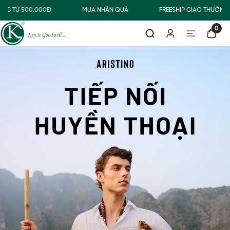
 TỪ 500.000Đ
MUA NHẬN QUÀ
FREESHIP GIAO THƯỜNG CH
0