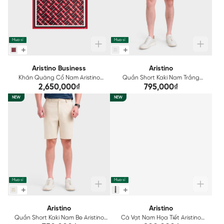
Mua sỉ
Mua sỉ
Aristino Business
Aristino
Khăn Quàng Cổ Nam Aristino
Quần Short Kaki Nam Trắng
Business 1SF006S0H4
Aristino ASO214SAH2
2,650,000₫
795,000₫
NEW
NEW
Mua sỉ
Mua sỉ
Aristino
Aristino
Quần Short Kaki Nam Be Aristino
Cà Vạt Nam Họa Tiết Aristino