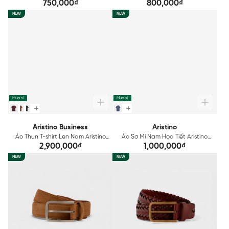
ASO090FAH2
ATI008S0H2
750,000₫
800,000₫
NEW
NEW
Mua sỉ
Mua sỉ
Aristino Business
Aristino
Áo Thun T-shirt Len Nam Aristino
Áo Sơ Mi Nam Họa Tiết Aristino
Business 1TSU010S0
Regular Fit ASS508SAH2
2,900,000₫
1,000,000₫
NEW
NEW