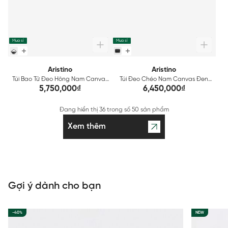
Mua sỉ
Mua sỉ
Aristino
Aristino
Túi Bao Tử Đeo Hông Nam Canvas
Túi Đeo Chéo Nam Canvas Đen
Đen Aristino AWB0010S2
Aristino ACB0010S2
5,750,000₫
6,450,000₫
Đang hiển thị
36
trong số
50 sản phẩm
Xem thêm
Gợi ý dành cho bạn
-40%
NEW