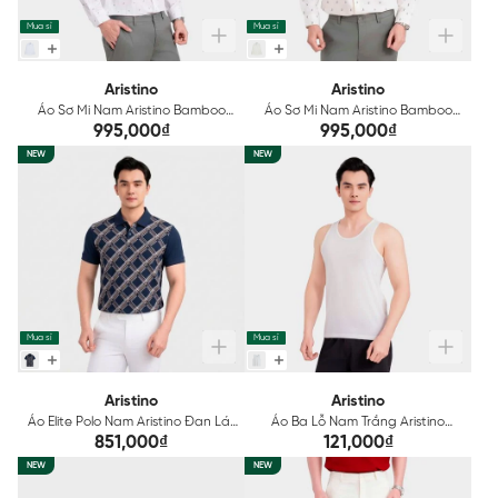
Mua sỉ
Mua sỉ
Aristino
Aristino
Áo Sơ Mi Nam Aristino Bamboo
Áo Sơ Mi Nam Aristino Bamboo
Regular Fit ALS576S0H2
ALS575S0H2
995,000₫
995,000₫
NEW
NEW
Mua sỉ
Mua sỉ
Aristino
Aristino
Áo Elite Polo Nam Aristino Đan Lát
Áo Ba Lỗ Nam Trắng Aristino
APS606EDP01
Cotton ATT600EDP01
851,000₫
121,000₫
NEW
NEW