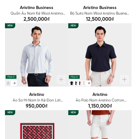
Aristino Business
Aristino Business
Quần Âu Nam Kẻ Wool Aristino
Bộ Suits Nam Wool Aristino Business
Business 1TR214S0H2
Premio 1SUR01S
2,500,000₫
12,500,000₫
NEW
NEW
Mua sỉ
Mua sỉ
Aristino
Aristino
Áo Sơ Mi Nam In Kẻ Đan Lát
Áo Polo Nam Aristino Cotton
Aristino ALS118F0H2
Mercerized APSR02S
950,000₫
1,150,000₫
NEW
NEW