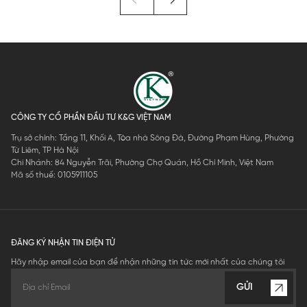
CÔNG TY CỔ PHẦN ĐẦU TƯ K&G VIỆT NAM
Trụ sở chính: Tầng 11, Khối A, Tòa nhà Sông Đà, Đường Phạm Hùng, Phường
Từ Liêm, TP Hà Nội
Chi Nhánh: 84 Nguyễn Trãi, Phường Chợ Quán, Hồ Chí Minh, Việt Nam
Mã số thuế: 0105911105
ĐĂNG KÝ NHẬN TIN ĐIỆN TỬ
Hãy nhập email của bạn để nhận những tin tức mới nhất của chúng tôi
GỬI