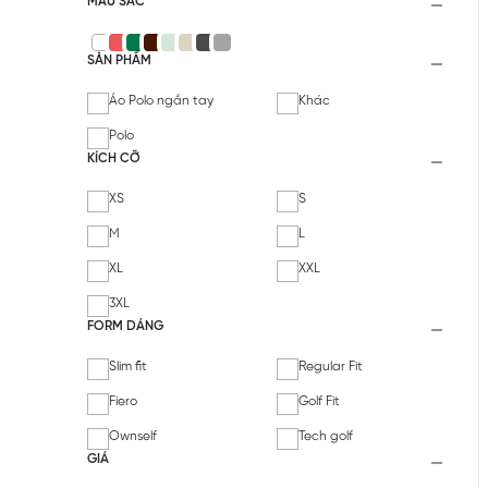
MÀU SẮC
SẢN PHẨM
Áo Polo ngắn tay
Khác
Polo
KÍCH CỠ
XS
S
M
L
XL
XXL
3XL
FORM DÁNG
Slim fit
Regular Fit
Fiero
Golf Fit
Ownself
Tech golf
GIÁ