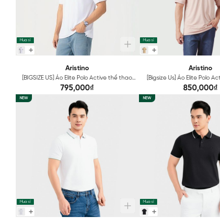
Mua sỉ
Mua sỉ
Aristino
Aristino
[BIGSIZE US] Áo Elite Polo Active thể thao
[Bigsize Us] Áo Elite Polo A
Nam Trắng Aristino tay ngắn phù hợp di
Nâu Nam Aristino tay ngắ
795,000₫
850,000₫
chuyển APS004EGP01
chuyển APS003E
NEW
NEW
Mua sỉ
Mua sỉ