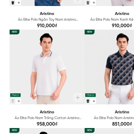
Aristino
Aristino
Áo Elite Polo Ngắn Tay Nam Aristino
Áo Elite Polo Nam Xanh Kẻ 
APS605EDP01
APS601EDP01
910,000₫
910,000₫
NEW
NEW
Mua sỉ
Mua sỉ
Aristino
Aristino
Áo Elite Polo Nam Trắng Cotton Aristino
Áo Elite Polo Nam Aristi
APS604EDP01
APS606EDP01
958,000₫
851,000₫
NEW
NEW