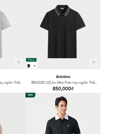
Mua sỉ
Aristino
 tay ngắn Thể
[BIGSIZE US] Áo Elite Polo tay ngắn Thể
Bluesign®
Thao Nam Đen Aristino Bluesign®
850,000₫
009EGP01
Approved fabric APS009EGP01
NEW