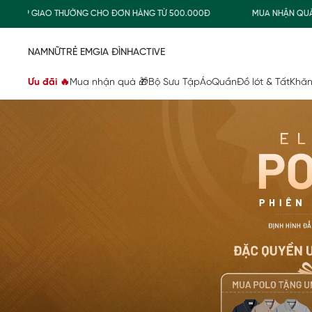
THƯỜNG CHO ĐƠN HÀNG TỪ 500.000Đ
MUA NHẬN QUÀ
FREE
NAM
NỮ
TRẺ EM
GIA ĐÌNH
ACTIVE
Ưu đãi 🔥
Mua nhận quà 🎁
Bộ Sưu Tập
Áo
Quần
Đồ lót & Tất
Khăn