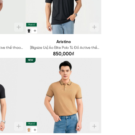
Mua sỉ
Aristino
ctive thể thao
[Bigsize Us] Áo Elite Polo Tủ Đồ Active thể
n phù hợp di
thao Đen Nam Aristino tay ngắn phù hợp
850,000₫
GP01
di chuyển APS003EGP01
NEW
Mua sỉ