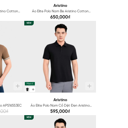
Aristino
stino Cotton
Áo Elite Polo Nam Be Aristino Cotton
7S3EC
Regular Fit APS167S3EC
650,000₫
NEW
Mua sỉ
Aristino
ino APS165S3EC
Áo Elite Polo Nam Cổ Dệt Đen Aristino
Cotton Regular Fit APSR10EC
000₫
595,000₫
NEW