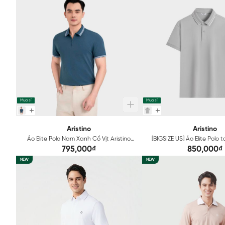
Mua sỉ
Mua sỉ
Aristino
Aristino
Áo Elite Polo Nam Xanh Cổ Vịt Aristino
[BIGSIZE US] Áo Elite Polo
Regular Fit APS010EDP01
Thao Nam Xám Aristino 
795,000₫
850,000₫
Approved fabric APS
NEW
NEW