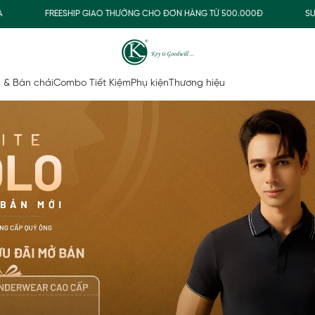
SHIP GIAO THƯỜNG CHO ĐƠN HÀNG TỪ 500.000Đ
SUMMER COLLECT
 & Bàn chải
Combo Tiết Kiệm
Phụ kiện
Thương hiệu