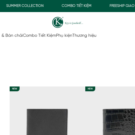
SUMMER COLLECTION
COMBO TIẾT KIỆM
FREESHIP GIAO T
 & Bàn chải
Combo Tiết Kiệm
Phụ kiện
Thương hiệu
NEW
NEW