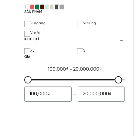
SẢN PHẨM
Ví ngang
Ví đứng
Ví dài
KÍCH CỠ
XS
S
GIÁ