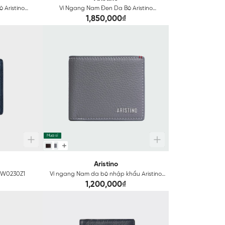
 Aristino
Ví Ngang Nam Đen Da Bò Aristino
AWE0420S2
1,850,000₫
Mua sỉ
Aristino
AVW0230Z1
Ví ngang Nam da bò nhập khẩu Aristino
AWE0260Z
1,200,000₫