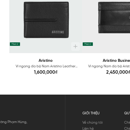
Mua sỉ
Mua sỉ
Aristino
Aristino Busin
Ví ngang da bò Nam Aristino Leather
Ví ngang Nam da bò Arist
AWE0020Z
Leather 1WE002
1,600,000₫
2,450,000
GIỚI THIỆU
QU
 Đường Phạm Hùng,
Về chúng tôi
Chí
Liên hệ
Chí