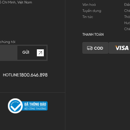
 Chí Minh, Việt Nam
Văn hoá
Điề
Tuyển dụng
Chí
Tin tức
Thô
Hư
Chí
THANH TOÁN
chúng tôi
GỬI
1800.646.898
HOTLINE: