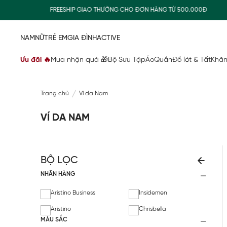
UÀ
FREESHIP GIAO THƯỜNG CHO ĐƠN HÀNG TỪ 500.000Đ
NAM
NỮ
TRẺ EM
GIA ĐÌNH
ACTIVE
Ưu đãi 🔥
Mua nhận quà 🎁
Bộ Sưu Tập
Áo
Quần
Đồ lót & Tất
Khăn
Trang chủ
Ví da Nam
VÍ DA NAM
BỘ LỌC
NHÃN HÀNG
Aristino Business
Insidemen
Aristino
Chrisbella
MÀU SẮC