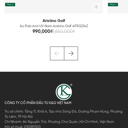
Mua sỉ
Mua sỉ
Aristino Golf
Áo Polo Anti UV Nam Aristino Golf APSG21AZ
990,000₫
1,650,000₫
CÔNG TY CỔ PHẦN ĐẦU TƯ K&G VIỆT NAM
Trụ sở chính: Tầng 11, Khối A, Tòa nhà Sông Đà, Đường Phạm Hùng, Phường
Từ Liêm, TP Hà Nội
Chi Nhánh: 84 Nguyễn Trãi, Phường Chợ Quán, Hồ Chí Minh, Việt Nam
Mã số thuế: 0105911105