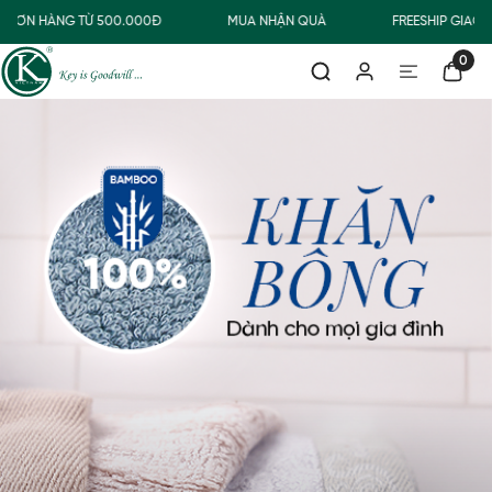
ĐƠN HÀNG TỪ 500.000Đ
MUA NHẬN QUÀ
FREESHIP GIAO T
0