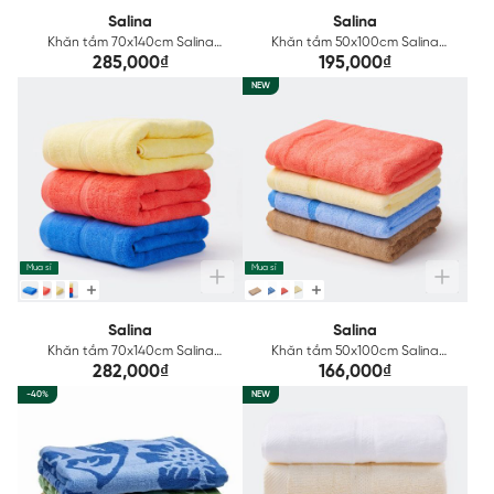
Salina
Salina
Khăn tắm 70x140cm Salina
Khăn tắm 50x100cm Salina
Cotton SBT003GT
Cotton SBT010
285,000₫
195,000₫
NEW
Mua sỉ
Mua sỉ
Salina
Salina
Khăn tắm 70x140cm Salina
Khăn tắm 50x100cm Salina
Cotton S16
Bamboo SBT001
282,000₫
166,000₫
-40%
NEW