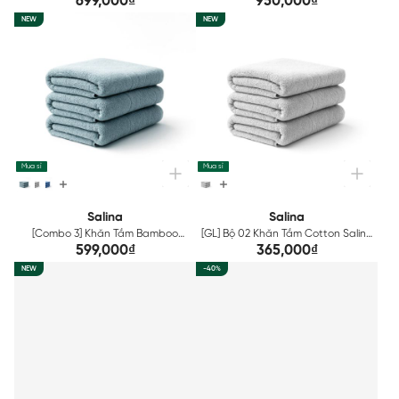
699,000₫
950,000₫
NEW
NEW
Mua sỉ
Mua sỉ
Salina
Salina
[Combo 3] Khăn Tắm Bamboo
[GL] Bộ 02 Khăn Tắm Cotton Salina
Salina GLOBAL SBT007EGP03
50x100cm SBT006EGP02
599,000₫
365,000₫
NEW
-40%