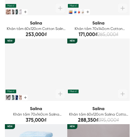
Mua sỉ
Mua sỉ
Salina
Salina
Khăn tắm 60x120cm Cotton Salina
Khăn tắm 70x140cm Cotton
SBT012
Salina SP16
253,000₫
171,000₫
285,000₫
NEW
NEW
Mua sỉ
Mua sỉ
Salina
Salina
Khăn tắm 70x140cm Salina
Khăn tắm 60x120cm Salina Cotton
Bamboo SBT004
SBT014GT
375,000₫
288,350₫
395,000₫
NEW
NEW