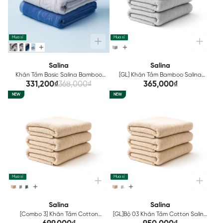
Mua sỉ
Mua sỉ
Salina
Salina
Khăn Tắm Basic Salina Bamboo
[GL] Khăn Tắm Bamboo Salina
SBT005EDP01
người lớn 70x140cm SBT005EGP01
331,200₫
368,000₫
365,000₫
NEW
NEW
Mua sỉ
Mua sỉ
Salina
Salina
[Combo 3] Khăn Tắm Cotton
[GL]Bộ 03 Khăn Tắm Cotton Salina
Salina GLOBAL SBT008EGP03
70x140cm SBT004EGP03