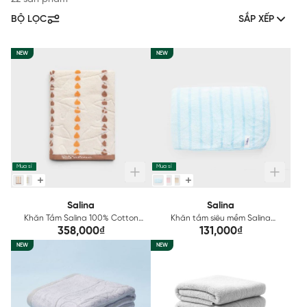
BỘ LỌC
SẮP XẾP
NEW
NEW
Mua sỉ
Mua sỉ
Salina
Salina
Khăn Tắm Salina 100% Cotton
Khăn tắm siêu mềm Salina
70x140cm SBT200
50x100cm SBT009EDP01
358,000₫
131,000₫
NEW
NEW