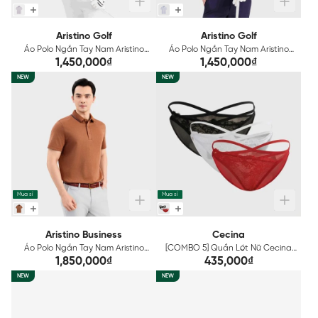
Aristino Golf
Aristino Golf
Áo Polo Ngắn Tay Nam Aristino
Áo Polo Ngắn Tay Nam Aristino
Golf Regular APSG46AAH2
Golf Regular APSG45AAH2
1,450,000₫
1,450,000₫
NEW
NEW
Mua sỉ
Mua sỉ
Aristino Business
Cecina
Áo Polo Ngắn Tay Nam Aristino
[COMBO 5] Quần Lót Nữ Cecina
Business Relax 1PS601EDP01
Mix Màu CBI600EDP05
1,850,000₫
435,000₫
NEW
NEW