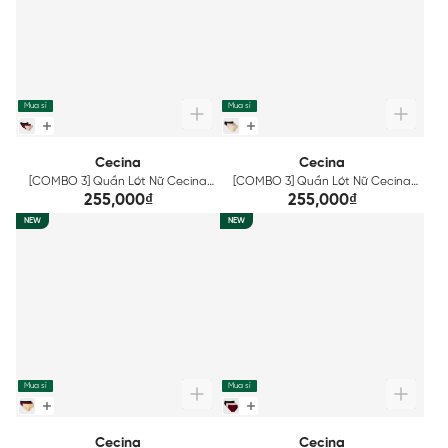
Mua sỉ
Mua sỉ
Cecina
Cecina
[COMBO 3] Quần Lót Nữ Cecina
[COMBO 3] Quần Lót Nữ Cecina
Mix Màu CBI1605EDP03
Mix Màu CBI005EDP03
255,000₫
255,000₫
NEW
NEW
Mua sỉ
Mua sỉ
Cecina
Cecina