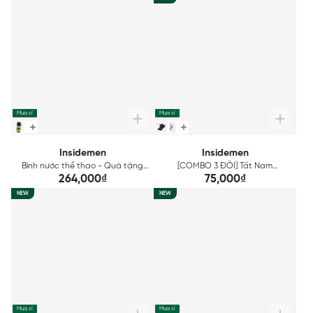
Mua sỉ
Mua sỉ
Insidemen
Insidemen
Bình nước thể thao - Quà tặng
[COMBO 3 ĐÔI] Tất Nam
Insidemen
Insidemen cổ ngắn ISC034EDP03
264,000₫
75,000₫
NEW
NEW
Mua sỉ
Mua sỉ