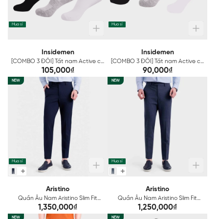
Mua sỉ
Mua sỉ
Insidemen
Insidemen
[COMBO 3 ĐÔI] Tất nam Active cổ
[COMBO 3 ĐÔI] Tất nam Active cổ
trung Insidemen ISC002EDP03
ngắn Insidemen ISC001EDP03
105,000₫
90,000₫
NEW
NEW
Mua sỉ
Mua sỉ
Aristino
Aristino
Quần Âu Nam Aristino Slim Fit
Quần Âu Nam Aristino Slim Fit
ATR204S0H2
ATR200S0H2
1,350,000₫
1,250,000₫
NEW
NEW