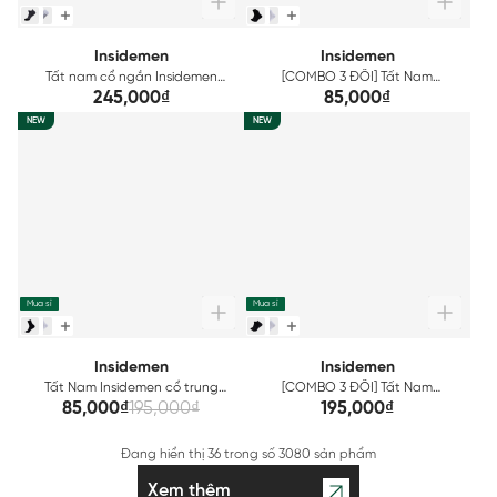
Insidemen
Insidemen
Tất nam cổ ngắn Insidemen
[COMBO 3 ĐÔI] Tất Nam
ACTIVE ISC034EDP01
Insidemen cổ trung ISC033EDP03
245,000₫
85,000₫
NEW
NEW
Mua sỉ
Mua sỉ
Insidemen
Insidemen
Tất Nam Insidemen cổ trung
[COMBO 3 ĐÔI] Tất Nam
ISC033EDP01
Insidemen cổ ngắn ISC032EDP03
85,000₫
195,000₫
195,000₫
Đang hiển thị
36
trong số
3080 sản phẩm
Xem thêm