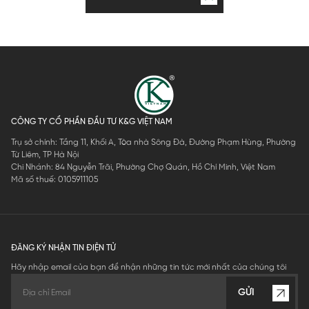
CÔNG TY CỔ PHẦN ĐẦU TƯ K&G VIỆT NAM
Trụ sở chính: Tầng 11, Khối A, Tòa nhà Sông Đà, Đường Phạm Hùng, Phường
Từ Liêm, TP Hà Nội
Chi Nhánh: 84 Nguyễn Trãi, Phường Chợ Quán, Hồ Chí Minh, Việt Nam
Mã số thuế: 0105911105
ĐĂNG KÝ NHẬN TIN ĐIỆN TỬ
Hãy nhập email của bạn để nhận những tin tức mới nhất của chúng tôi
GỬI