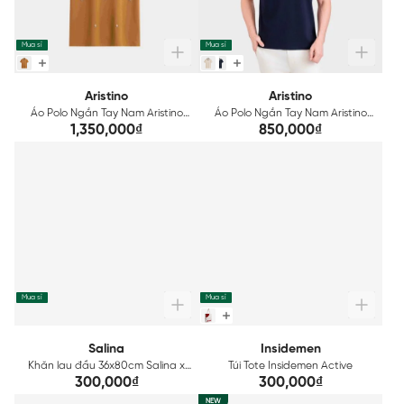
Mua sỉ
Mua sỉ
Aristino
Aristino
Áo Polo Ngắn Tay Nam Aristino
Áo Polo Ngắn Tay Nam Aristino
Regular APS251SAH2
Regular APS250SAH2
1,350,000₫
850,000₫
Mua sỉ
Mua sỉ
Salina
Insidemen
Khăn lau đầu 36x80cm Salina x
Túi Tote Insidemen Active
Insidemen Cotton SHT004
300,000₫
300,000₫
NEW