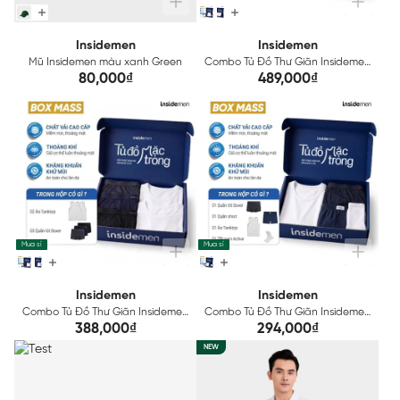
Insidemen
Insidemen
Mũ Insidemen màu xanh Green
Combo Tủ Đồ Thư Giãn Insidemen
3 Áo Ba Lỗ Cotton Và Quần Short
80,000₫
489,000₫
Nam Mặc Nhà Siêu Thoáng Mát
C499
Mua sỉ
Mua sỉ
Insidemen
Insidemen
Combo Tủ Đồ Thư Giãn Insidemen
Combo Tủ Đồ Thư Giãn Insidemen
3 Áo Ba Lỗ Cotton Và Quần Short
3 Áo Ba Lỗ Cotton Và Quần Short
388,000₫
294,000₫
Nam Mặc Nhà Siêu Thoáng Mát
Nam Mặc Nhà Siêu Thoáng Mát
NEW
C399
C299-03