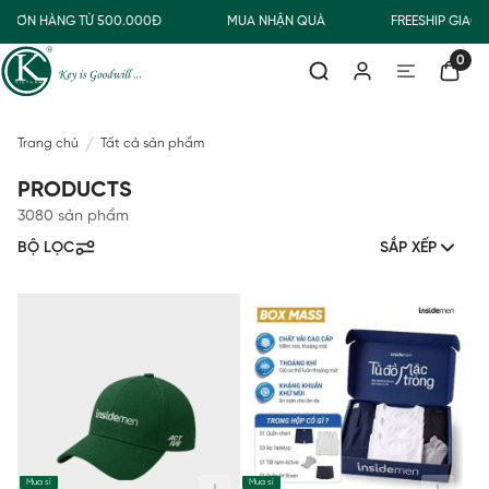
ĐƠN HÀNG TỪ 500.000Đ
MUA NHẬN QUÀ
FREESHIP GIAO T
0
Trang chủ
Tất cả sản phẩm
PRODUCTS
3080 sản phẩm
BỘ LỌC
SẮP XẾP
Mua sỉ
Mua sỉ