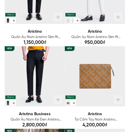
Mua sỉ
Mua sỉ
Aristino
Aristino
Quần Âu Nam Aristino Slim fit
Quần âu Nam Aristino Slim fit
ATR0050S1
ATR0420Z
1,150,000₫
950,000₫
NEW
NEW
Mua sỉ
Mua sỉ
Aristino Business
Aristino
Quần Âu Nam Kẻ Đen Aristino
Túi Cầm Tay Nam Aristino
Business 1TR0110S2
ACL0240Z4
2,800,000₫
4,200,000₫
NEW
NEW