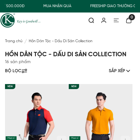
TỪ 500.000Đ
MUA NHẬN QUÀ
FREESHIP GIAO THƯỜNG CH
0
Trang chủ
Hồn Dân Tộc - Dấu Di Sản Collection
HỒN DÂN TỘC - DẤU DI SẢN COLLECTION
16 sản phẩm
BỘ LỌC
SẮP XẾP
NEW
NEW
Mua sỉ
Mua sỉ