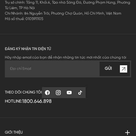
Trụ sở chính: Tầng 11, Khối A, Tòa nhà Sông Đà, Đường Phạm Hùng, Phường
Từ Liêm, TP Hà Nội
Chi Nhánh: 84 Nguyễn Trãi, Phường Chợ Quán, Hồ Chí Minh, Việt Nam
Mã số thuế: 0105911105
ĐĂNG KÝ NHẬN TIN ĐIỆN TỬ
Hãy nhập email của bạn để nhận những tin tức mới nhất của chúng tôi
GỬI
THEO DÕI CHÚNG TÔI
1800.646.898
HOTLINE:
GIỚI THIỆU