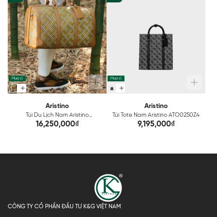
Mua sỉ
Mua sỉ
Aristino
Aristino
Túi Du Lịch Nam Aristino
Túi Tote Nam Aristino ATO0250Z4
AVB0240Z4
16,250,000₫
9,195,000₫
CÔNG TY CỔ PHẦN ĐẦU TƯ K&G VIỆT NAM