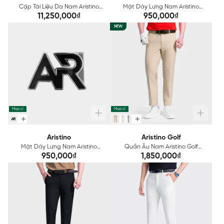
Cặp Tài Liệu Da Nam Aristino
Mặt Dây Lưng Nam Aristino
ABC0250Z2
ABK0300Z
11,250,000₫
950,000₫
NEW
Mua sỉ
Mua sỉ
Aristino
Aristino Golf
Mặt Dây Lưng Nam Aristino
Quần Âu Nam Aristino Golf
ABK0310Z
ATRG120Z
950,000₫
1,850,000₫