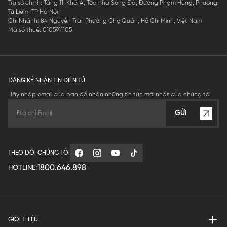
Trụ sở chính: Tầng 11, Khối A, Tòa nhà Sông Đà, Đường Phạm Hùng, Phường
Từ Liêm, TP Hà Nội
Chi Nhánh: 84 Nguyễn Trãi, Phường Chợ Quán, Hồ Chí Minh, Việt Nam
Mã số thuế: 0105911105
ĐĂNG KÝ NHẬN TIN ĐIỆN TỬ
Hãy nhập email của bạn để nhận những tin tức mới nhất của chúng tôi
GỬI
THEO DÕI CHÚNG TÔI
1800.646.898
HOTLINE:
GIỚI THIỆU