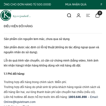
THƯỜNG CHO ĐƠN HÀNG TỪ 500.000Đ
MUA NHẬN QUÀ
FREE
0
ĐIỀU KIỆN ĐỔI HÀNG
Sản phẩm còn nguyên tem mác, chưa qua sử dụng.
Sản phẩm được xác định có lỗi kỹ thuật (không do tác động ngoại quan và
nguyên nhân do sử dụng).
Lỗi do quá trình vận chuyển, có căn cứ chứng minh (bằng video, hình ảnh
khi nhận hàng)/ nhận hàng không đúng với mã hàng đã đặt.
Phí đổi hàng:
1.1
Trường hợp đổi hàng trong chính sách: Miễn phí.
Trường hợp đổi hàng do phát sinh từ phía khách hàng ngoài chính sách và
đổi hàng lần hai, vui lòng thanh toán phí vận chuyển hai chiều (nếu có).
Liên hệ hotline để được hỗ trợ trước khi đổi hàng:
1800.646.898
– Email:
Online@kgvietnam.com