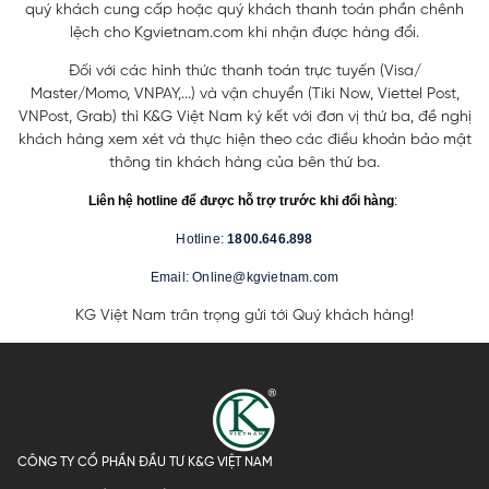
quý khách cung cấp hoặc quý khách thanh toán phần chênh
lệch cho Kgvietnam.com khi nhận được hàng đổi.
Đối với các hình thức thanh toán trực tuyến (Visa/
Master/Momo, VNPAY,...) và vận chuyển (Tiki Now, Viettel Post,
VNPost, Grab) thì K&G Việt Nam ký kết với đơn vị thứ ba, đề nghị
khách hàng xem xét và thực hiện theo các điều khoản bảo mật
thông tin khách hàng của bên thứ ba.
Liên hệ hotline để được hỗ trợ trước khi đổi hàng
:
Hotline
:
1800.646.898
Email: Online@kgvietnam.com
KG Việt Nam trân trọng gửi tới Quý khách hàng!
CÔNG TY CỔ PHẦN ĐẦU TƯ K&G VIỆT NAM