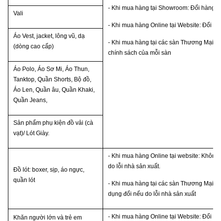
- Khi mua hàng tại Showroom: Đổi hàng t
Vali
- Khi mua hàng Online tại Website: Đổi hà
Áo Vest, jacket, lông vũ, dạ
- Khi mua hàng tại các sàn Thương Mại Đi
(dòng cao cấp)
chính sách của mỗi sàn
Áo Polo, Áo
Sơ Mi, Áo Thun
,
Tanktop, Quần Shorts, Bộ đồ,
Áo Len, Quần âu, Quần Khaki
,
Quần Jeans,
Sản phẩm phụ kiện đồ vải (cà
vạt)/ Lót Giày
.
- Khi mua hàng Online tại website: Không 
do lỗi nhà sản xuất.
Đồ lót: boxer, sịp, áo ngực,
quần lót
- Khi mua hàng tại các sàn Thương Mại Đi
dụng đổi nếu do lỗi nhà sản xuất
- Khi mua hàng Online tại Website: Đổi hà
Khăn người lớn và trẻ em