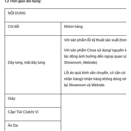
Thời gian đổi hàng:
1.2
NỘI DUNG
Chi tiết
Nhóm hàng
Với sản phẩm lỗi kỹ thuật sản xuất (trong
Với sản phẩm Chưa sử dụng/ nguyên tag, 
tác động ảnh hưởng đến ngoại quan sản p
Dây lưng
, mặt dây lưng
Showroom
, Website)
Lỗi do quá trình vận chuyển, có căn cứ c
nhận hàng)/ nhận hàng không đúng với mã
tại Showroom
và Website.
Giày
Cặp/ Túi/ Clutch/ Ví
Áo Da