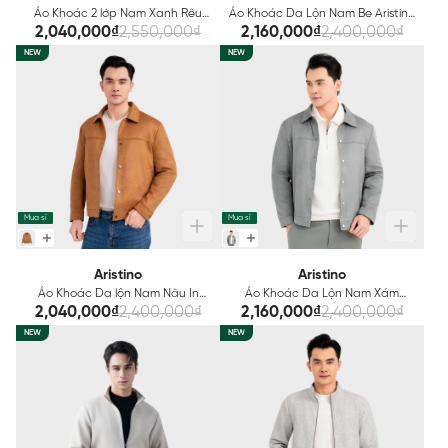
Áo Khoác 2 lớp Nam Xanh Rêu
Áo Khoác Da Lộn Nam Be Aristino
Aristino Regular Fit AJK606EDP01
Regular Fit AJK006EDP01
2,040,000₫
2,550,000₫
2,160,000₫
2,400,000₫
NEW
NEW
Mua sỉ
Mua sỉ
Aristino
Aristino
Áo Khoác Da lộn Nam Nâu In
Áo Khoác Da Lộn Nam Xám
Aristino Regular Fit AJK607EDP01
Aristino Regular Fit AJK006EDP01
2,040,000₫
2,400,000₫
2,160,000₫
2,400,000₫
NEW
NEW