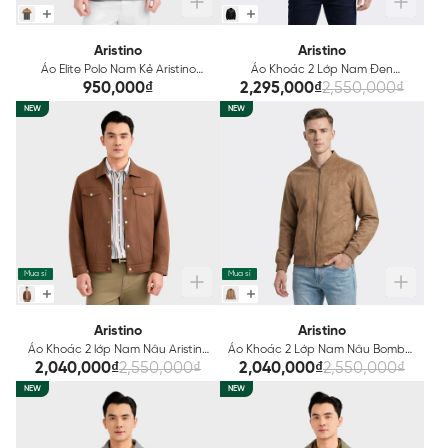
Aristino
Aristino
Áo Elite Polo Nam Kẻ Aristino
Áo Khoác 2 Lớp Nam Đen
Regular APS602EDP01
Jacquard Aristino AJK602EDP01
950,000₫
2,295,000₫
2,550,000₫
NEW
NEW
Mua sỉ
Mua sỉ
Aristino
Aristino
Áo Khoác 2 lớp Nam Nâu Aristino
Áo Khoác 2 Lớp Nam Nâu Bomber
Regular Fit AJK606EDP01
Aristino Regular Fit AJK600EDP01
2,040,000₫
2,550,000₫
2,040,000₫
2,550,000₫
NEW
NEW