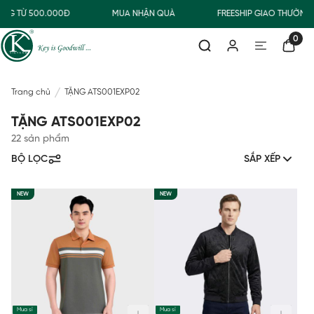
G TỪ 500.000Đ
MUA NHẬN QUÀ
FREESHIP GIAO THƯỜNG C
0
Trang chủ
TẶNG ATS001EXP02
TẶNG ATS001EXP02
22 sản phẩm
BỘ LỌC
SẮP XẾP
NEW
NEW
Mua sỉ
Mua sỉ