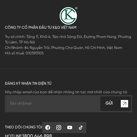
CÔNG TY CỔ PHẦN ĐẦU TƯ K&G VIỆT NAM
Trụ sở chính: Tầng 11, Khối A, Tòa nhà Sông Đà, Đường Phạm Hùng, Phường
Từ Liêm, TP Hà Nội
Chi Nhánh: 84 Nguyễn Trãi, Phường Chợ Quán, Hồ Chí Minh, Việt Nam
Mã số thuế: 0105911105
ĐĂNG KÝ NHẬN TIN ĐIỆN TỬ
Hãy nhập email của bạn để nhận những tin tức mới nhất của chúng tôi
GỬI
THEO DÕI CHÚNG TÔI
1800.646.898
HOTLINE: