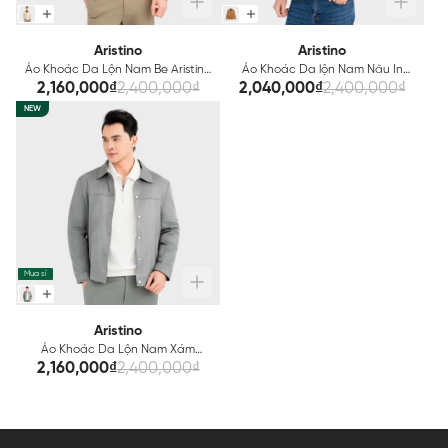
Aristino
Aristino
Áo Khoác Da Lộn Nam Be Aristino
Áo Khoác Da lộn Nam Nâu In
Regular Fit AJK006EDP01
Aristino Regular Fit AJK607EDP01
2,160,000₫
2,400,000₫
2,040,000₫
2,400,000₫
NEW
Mua sỉ
Aristino
Áo Khoác Da Lộn Nam Xám
Aristino Regular Fit AJK006EDP01
2,160,000₫
2,400,000₫