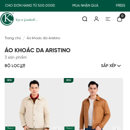
ỜNG CHO ĐƠN HÀNG TỪ 500.000Đ
MUA NHẬN QUÀ
FREESHI
0
Trang chủ
Áo khoác da Aristino
ÁO KHOÁC DA ARISTINO
3 sản phẩm
BỘ LỌC
SẮP XẾP
NEW
NEW
Mua sỉ
Mua sỉ