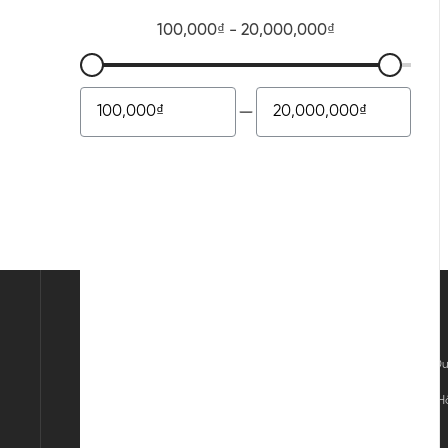
CÔNG TY CỔ PHẦN ĐẦU TƯ K&G VIỆT NAM
Trụ sở chính: Tầng 11, Khối A, Tòa nhà Sông Đà,
Phường Từ Liêm, TP Hà Nội
Chi Nhánh: 84 Nguyễn Trãi, Phường Chợ Quán, Hồ
Mã số thuế: 0105911105