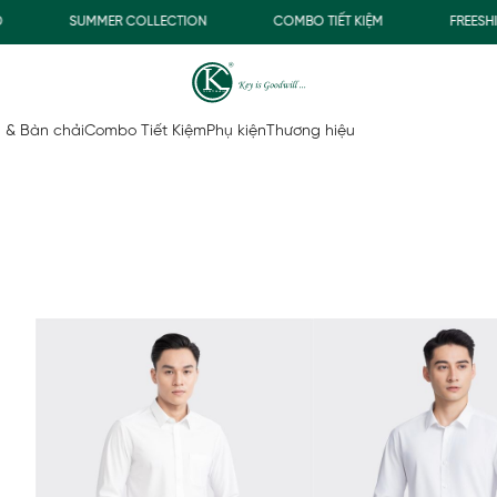
Đ
SUMMER COLLECTION
COMBO TIẾT KIỆM
FREESH
 & Bàn chải
Combo Tiết Kiệm
Phụ kiện
Thương hiệu