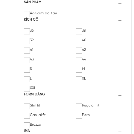
SẢN PHẨM
Áo Sơ mi dài tay
KÍCH CỠ
36
38
39
40
41
42
43
44
S
M
L
XL
XXL
FORM DÁNG
Slim fit
Regular Fit
Casual fit
Fiero
Brezza
GIÁ