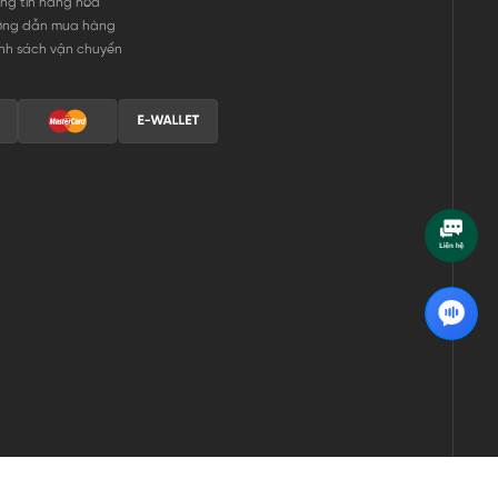
ng tin hàng hóa
ớng dẫn mua hàng
nh sách vận chuyển