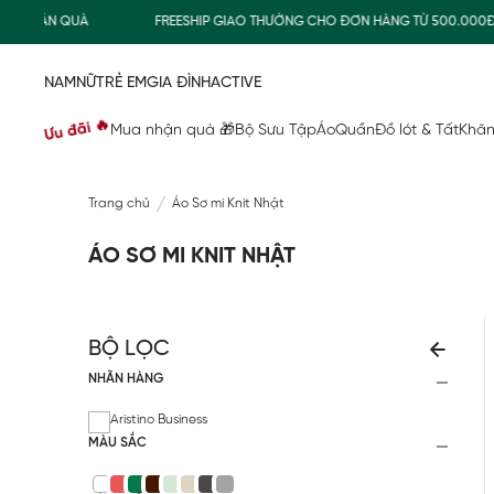
UA NHẬN QUÀ
FREESHIP GIAO THƯỜNG CHO ĐƠN HÀNG TỪ 500.000
NAM
NỮ
TRẺ EM
GIA ĐÌNH
ACTIVE
Ưu đãi 🔥
Mua nhận quà 🎁
Bộ Sưu Tập
Áo
Quần
Đồ lót & Tất
Khăn
Trang chủ
Áo Sơ mi Knit Nhật
ÁO SƠ MI KNIT NHẬT
BỘ LỌC
NHÃN HÀNG
Aristino Business
MÀU SẮC