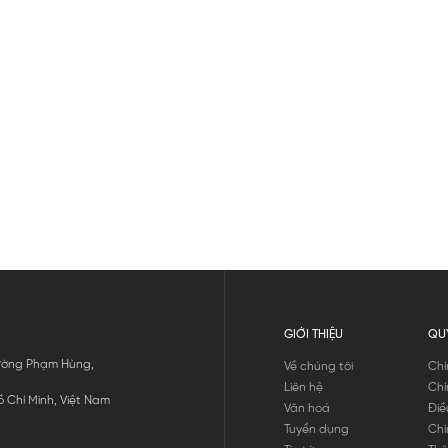
GIỚI THIỆU
QU
 Đường Phạm Hùng,
Về chúng tôi
Chí
Liên hệ
Chí
 Chí Minh, Việt Nam
Văn hoá
Điề
Tuyển dụng
Chí