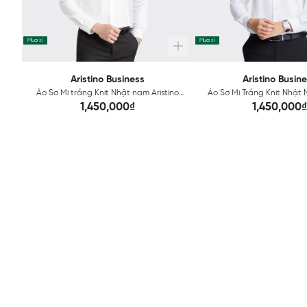
Mua sỉ
Mua sỉ
Aristino Business
Aristino Busin
Áo Sơ Mi trắng Knit Nhật nam Aristino
Áo Sơ Mi Trắng Knit Nhật 
Business 1LS0310Z
Business Slim Fit 1L
1,450,000₫
1,450,000₫