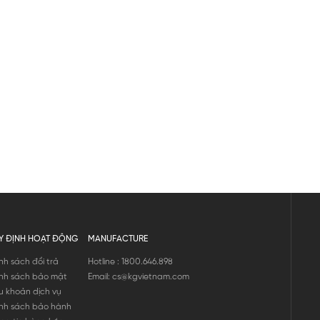
Y ĐỊNH HOẠT ĐỘNG
MANUFACTURE
nh sách đổi trả
Hotline : 1800.646.898
nh sách bảo mật
Email: cs@kgvietnam.com
u khoản dịch vụ
nh sách bảo hành