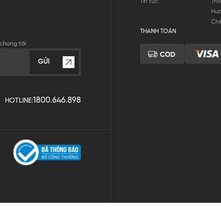
Tin tức
Thô
Hư
Chí
THANH TOÁN
chúng tôi
GỬI
1800.646.898
HOTLINE: