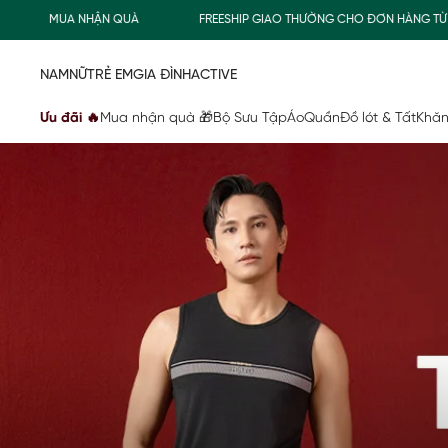
MUA NHẬN QUÀ
FREESHIP GIAO THƯỜNG CHO ĐƠN HÀNG TỪ 500.00
NAM
NỮ
TRẺ EM
GIA ĐÌNH
ACTIVE
Ưu đãi 🔥
Mua nhận quà 🎁
Bộ Sưu Tập
Áo
Quần
Đồ lót & Tất
Khăn