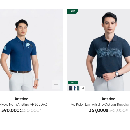
-40%
Mua sỉ
Aristino
Aristino
 Polo Nam Aristino APS080AZ
Áo Polo Nam Aristino Cotton Regula
390,000₫
650,000₫
357,000₫
595,000₫