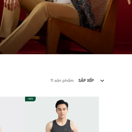
11 sản phẩm
SẮP XẾP
-40%