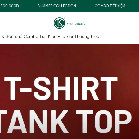
0Đ
SUMMER COLLECTION
COMBO TIẾT KIỆM
FREE
 & Bàn chải
Combo Tiết Kiệm
Phụ kiện
Thương hiệu