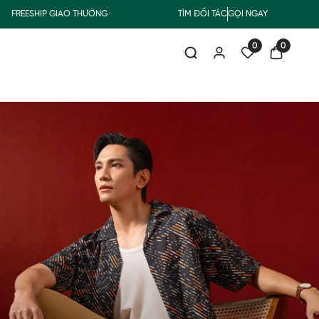
SHIP GIAO THƯỜNG CHO ĐƠN HÀNG TỪ 500.000Đ
TÌM ĐỐI TÁC
GỌI NGAY
MUA NHẬN QUÀ
0
0