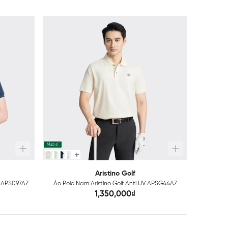
-40%
Mua sỉ
Mua sỉ
Aristino Golf
r APS097AZ
Áo Polo Nam Aristino Golf Anti UV APSG44AZ
Áo 
1,350,000₫