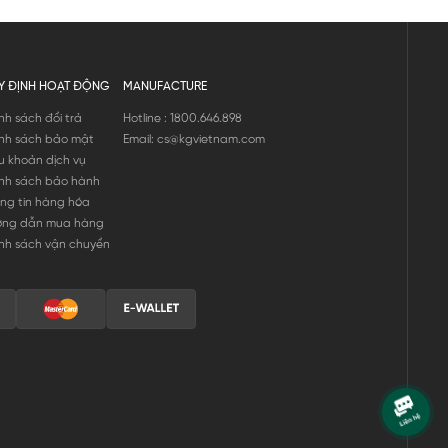
Y ĐỊNH HOẠT ĐỘNG
MANUFACTURE
nh sách đổi trả
Hotline : 1800.646.898
nh sách bảo mật
Email: cs@kgvietnam.com
u khoản dịch vụ
nh sách bảo hành
ng tin hàng hóa
ớng dẫn mua hàng
nh sách vận chuyển