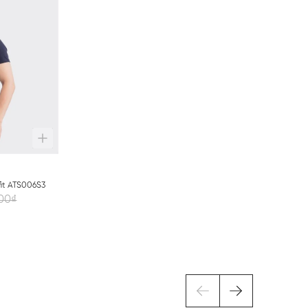
fit ATS006S3
00₫