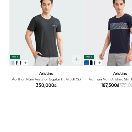
Mua sỉ
Mua sỉ
Aristino
Aristino
Áo Thun Nam Aristino Regular Fit ATS017S3
Áo Thun Nam Aristino Slim 
350,000₫
187,500₫
375,0