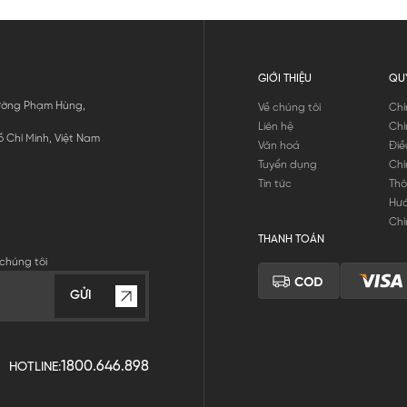
GIỚI THIỆU
QU
 Đường Phạm Hùng,
Về chúng tôi
Chí
Liên hệ
Chí
 Chí Minh, Việt Nam
Văn hoá
Điề
Tuyển dụng
Chí
Tin tức
Thô
Hư
Chí
THANH TOÁN
chúng tôi
GỬI
1800.646.898
HOTLINE: