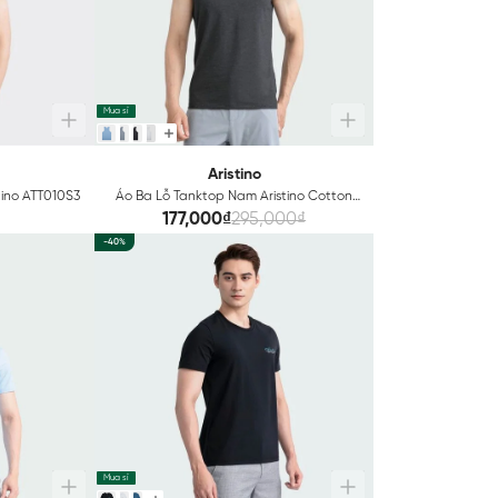
Mua sỉ
Aristino
tino ATT010S3
Áo Ba Lỗ Tanktop Nam Aristino Cotton
ATT008S3
177,000₫
295,000₫
-40%
Mua sỉ