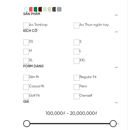
SẢN PHẨM
Áo Tanktop
Áo Thun ngắn tay
KÍCH CỠ
XS
S
M
L
XL
XXL
FORM DÁNG
Slim fit
Regular Fit
Casual fit
Fiero
Golf Fit
Ownself
GIÁ