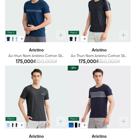
Mua sỉ
Mua sỉ
Aristino
Aristino
Áo thun Nam Aristino Cotton Slim
Áo Thun Nam Aristino Cotton Slim
fit ATS014S3
fit ATS023S3
175,000₫
350,000₫
175,000₫
350,000₫
-50%
Mua sỉ
Mua sỉ
Aristino
Aristino