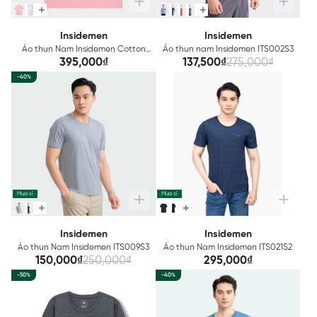
Insidemen
Insidemen
Áo thun Nam Insidemen Cotton
Áo thun nam Insidemen ITS002S3
ITS088S3
395,000₫
137,500₫
275,000₫
-40%
Mua sỉ
Mua sỉ
Insidemen
Insidemen
Áo thun Nam Insidemen ITS009S3
Áo thun Nam Insidemen ITS021S2
150,000₫
250,000₫
295,000₫
-50%
-40%