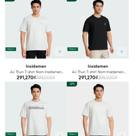
Mua sỉ
Mua sỉ
Insidemen
Insidemen
Áo Thun T-shirt Nam Insidemen
Áo Thun T-shirt Nam Insidemen
Cotton ITS011AZ
Cotton ITS012AZ
291,270₫
399,000₫
291,270₫
399,000₫
-27%
Mua sỉ
Mua sỉ