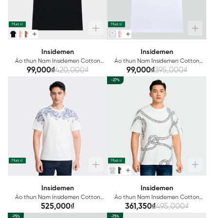
Mua sỉ
Mua sỉ
Insidemen
Insidemen
Áo thun Nam Insidemen Cotton
Áo thun Nam Insidemen Cotton
ITS020S3
ITS035S3
99,000₫
420,000₫
99,000₫
395,000₫
-27%
Mua sỉ
Mua sỉ
Insidemen
Insidemen
Áo thun Nam Insidemen Cotton
Áo thun Nam Insidemen Cotton
ITS059AZ
ITS061AZ
525,000₫
361,350₫
495,000₫
-75%
-75%