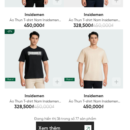
Insidemen
Insidemen
Áo Thun T-shirt Nam Insidemen
Áo Thun T-shirt Nam Insidemen
Cotton ITS023AZ
Cotton ITS025AZ
450,000₫
328,500₫
450,000₫
-27%
Mua sỉ
Mua sỉ
Insidemen
Insidemen
Áo Thun T-shirt Nam Insidemen
Áo Thun T-shirt Nam Insidemen
Cotton ITS026AZ
Cotton ITS027AZ
328,500₫
450,000₫
450,000₫
Đang hiển thị
36
trong số
77 sản phẩm
Xem thêm