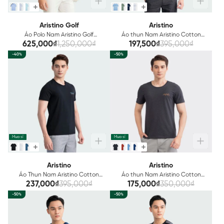
Aristino Golf
Aristino
Áo Polo Nam Aristino Golf
Áo thun Nam Aristino Cotton
ATSG01W2
Organic ATS012S3
625,000₫
1,250,000₫
197,500₫
395,000₫
-40%
-50%
Mua sỉ
Mua sỉ
Aristino
Aristino
Áo Thun Nam Aristino Cotton
Áo thun Nam Aristino Cotton
Organic ATS022S3
Regular Fit ATS008S3
237,000₫
395,000₫
175,000₫
350,000₫
-50%
-50%