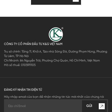
CÔNG TY CỔ PHẦN ĐẦU TƯ K&G VIỆT NAM
Trụ sở chính: Tầng 11, Khối A, Tòa nhà Sông Đà, Đường Phạm Hùng, Phường
Từ Liêm, TP Hà Nội
Chi Nhánh: 84 Nguyễn Trãi, Phường Chợ Quán, Hồ Chí Minh, Việt Nam
Mã số thuế: 0105911105
ĐĂNG KÝ NHẬN TIN ĐIỆN TỬ
Hãy nhập email của bạn để nhận những tin tức mới nhất của chúng tôi
GỬI