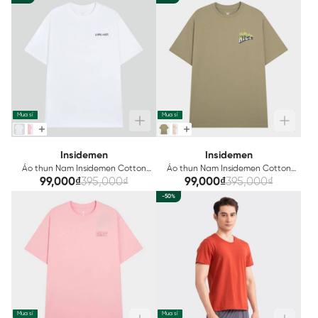
Mua sỉ
Mua sỉ
Insidemen
Insidemen
Áo thun Nam Insidemen Cotton
Áo thun Nam Insidemen Cotton
ITS072S3
ITS073S3
99,000₫
395,000₫
99,000₫
395,000₫
-50%
Mua sỉ
Mua sỉ