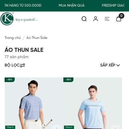
ƠN HÀNG TỪ 500.000Đ
MUA NHẬN QUÀ
FREESHIP GIAO T
0
Trang chủ
Áo Thun Sale
ÁO THUN SALE
77 sản phẩm
BỘ LỌC
SẮP XẾP
-50%
-50%
Mua sỉ
Mua sỉ