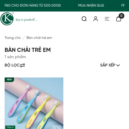
THƯỜNG CHO ĐƠN HÀNG TỪ 500.000Đ
MUA NHẬN QUÀ
FREE
0
Trang chủ
Bàn chải trẻ em
BÀN CHẢI TRẺ EM
1 sản phẩm
BỘ LỌC
SẮP XẾP
NEW
Mua sỉ