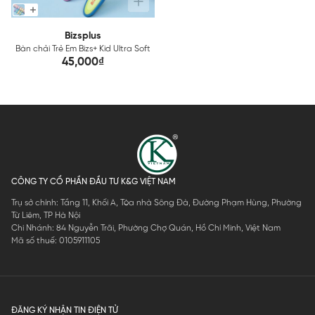
Bizsplus
Bàn chải Trẻ Em Bizs+ Kid Ultra Soft
45,000₫
CÔNG TY CỔ PHẦN ĐẦU TƯ K&G VIỆT NAM
Trụ sở chính: Tầng 11, Khối A, Tòa nhà Sông Đà, Đường Phạm Hùng, Phường
Từ Liêm, TP Hà Nội
Chi Nhánh: 84 Nguyễn Trãi, Phường Chợ Quán, Hồ Chí Minh, Việt Nam
Mã số thuế: 0105911105
ĐĂNG KÝ NHẬN TIN ĐIỆN TỬ