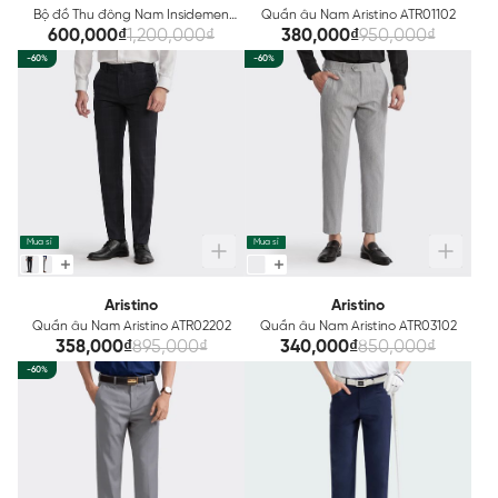
Bộ đồ Thu đông Nam Insidemen
Quần âu Nam Aristino ATR01102
Regular Fit ILH001W3
600,000₫
1,200,000₫
380,000₫
950,000₫
-60%
-60%
Mua sỉ
Mua sỉ
Aristino
Aristino
Quần âu Nam Aristino ATR02202
Quần âu Nam Aristino ATR03102
358,000₫
895,000₫
340,000₫
850,000₫
-60%