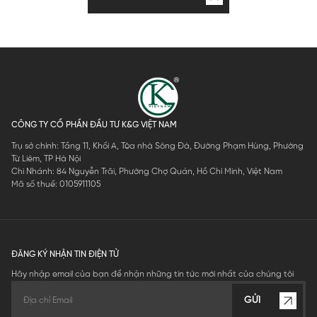
CÔNG TY CỔ PHẦN ĐẦU TƯ K&G VIỆT NAM
Trụ sở chính: Tầng 11, Khối A, Tòa nhà Sông Đà, Đường Phạm Hùng, Phường
Từ Liêm, TP Hà Nội
Chi Nhánh: 84 Nguyễn Trãi, Phường Chợ Quán, Hồ Chí Minh, Việt Nam
Mã số thuế: 0105911105
ĐĂNG KÝ NHẬN TIN ĐIỆN TỬ
Hãy nhập email của bạn để nhận những tin tức mới nhất của chúng tôi
GỬI