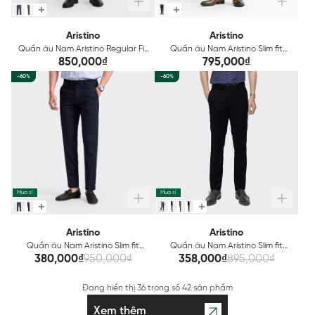
Aristino
Aristino
Quần âu Nam Aristino Regular Fit
Quần âu Nam Aristino Slim fit
ATR03302
ATR00102
850,000₫
795,000₫
-60%
-60%
Mua sỉ
Mua sỉ
Aristino
Aristino
Quần âu Nam Aristino Slim fit
Quần âu Nam Aristino Slim fit
ATR01502
ATR04002
380,000₫
950,000₫
358,000₫
895,000₫
Đang hiển thị
36
trong số
42 sản phẩm
Xem thêm