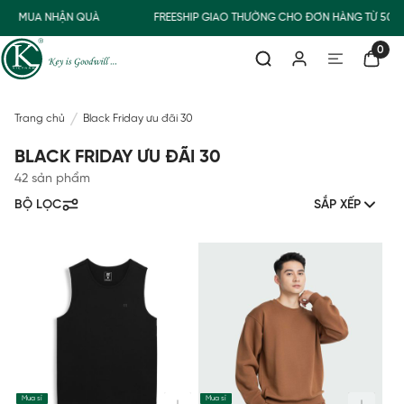
MUA NHẬN QUÀ
FREESHIP GIAO THƯỜNG CHO ĐƠN HÀNG TỪ 500.0
0
Trang chủ
Black Friday ưu đãi 30
BLACK FRIDAY ƯU ĐÃI 30
42 sản phẩm
BỘ LỌC
SẮP XẾP
Mua sỉ
Mua sỉ