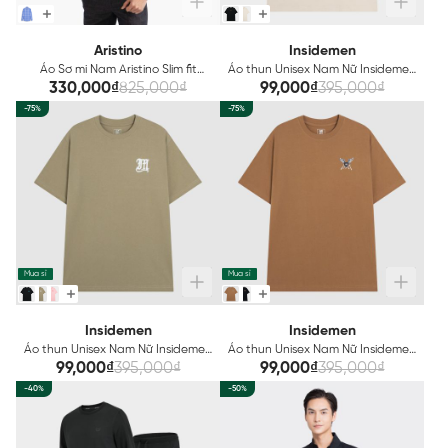
Aristino
Insidemen
Áo Sơ mi Nam Aristino Slim fit
Áo thun Unisex Nam Nữ Insidemen
ALS40302
Cotton ITS091S3
330,000₫
825,000₫
99,000₫
395,000₫
-75%
-75%
Mua sỉ
Mua sỉ
Insidemen
Insidemen
Áo thun Unisex Nam Nữ Insidemen
Áo thun Unisex Nam Nữ Insidemen
Cotton ITS092S3
ITS089S3
99,000₫
395,000₫
99,000₫
395,000₫
-40%
-50%