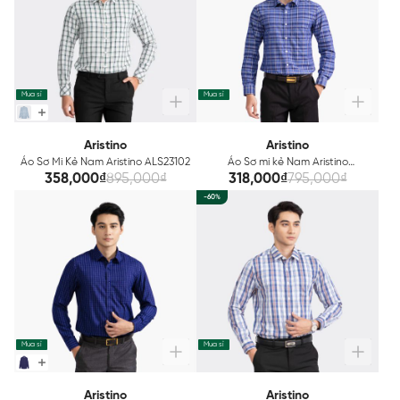
Mua sỉ
Mua sỉ
Aristino
Aristino
Áo Sơ Mi Kẻ Nam Aristino ALS23102
Áo Sơ mi kẻ Nam Aristino
ALS40902
358,000₫
895,000₫
318,000₫
795,000₫
-60%
Mua sỉ
Mua sỉ
Aristino
Aristino