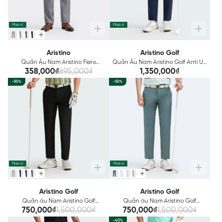
Mua sỉ
Mua sỉ
Aristino
Aristino Golf
Quần Âu Nam Aristino Fiero
Quần Âu Nam Aristino Golf Anti UV
ATR00702
ATRG1402
358,000₫
895,000₫
1,350,000₫
-50%
-50%
Mua sỉ
Mua sỉ
Aristino Golf
Aristino Golf
Quần âu Nam Aristino Golf
Quần âu Nam Aristino Golf
ATRG0102
ATRG0502
750,000₫
1,500,000₫
750,000₫
1,500,000₫
-40%