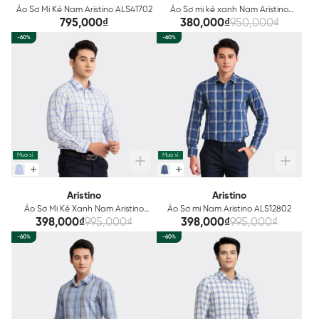
Áo Sơ Mi Kẻ Nam Aristino ALS41702
Áo Sơ mi kẻ xanh Nam Aristino
ALS12302
795,000₫
380,000₫
950,000₫
-60%
-60%
Mua sỉ
Mua sỉ
Aristino
Aristino
Áo Sơ Mi Kẻ Xanh Nam Aristino
Áo Sơ mi Nam Aristino ALS12802
ALS13802
398,000₫
995,000₫
398,000₫
995,000₫
-60%
-60%