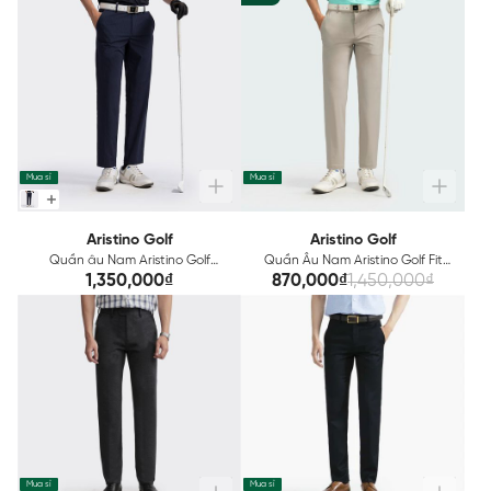
Mua sỉ
Mua sỉ
Aristino Golf
Aristino Golf
Quần âu Nam Aristino Golf
Quần Âu Nam Aristino Golf Fit
ATRG0802
ATRG0202
1,350,000₫
870,000₫
1,450,000₫
Mua sỉ
Mua sỉ