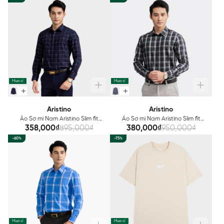
Mua sỉ
Mua sỉ
Aristino
Aristino
Áo Sơ mi Nam Aristino Slim fit
Áo Sơ mi Nam Aristino Slim fit
ALS07602
ALS16602
358,000₫
895,000₫
380,000₫
950,000₫
-60%
-75%
Mua sỉ
Mua sỉ