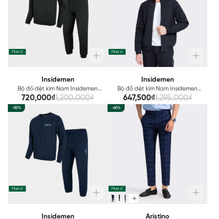
Mua sỉ
Mua sỉ
Insidemen
Insidemen
Bộ đồ dệt kim Nam Insidemen
Bộ đồ dệt kim Nam Insidemen
ILH009W3
Regular Fit ILH003W3
720,000₫
1,200,000₫
647,500₫
1,295,000₫
-50%
-60%
Mua sỉ
Mua sỉ
Insidemen
Aristino