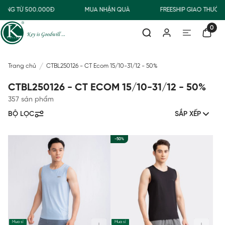
NG TỪ 500.000Đ
MUA NHẬN QUÀ
FREESHIP GIAO THƯỜNG
0
Trang chủ
CTBL250126 - CT Ecom 15/10-31/12 - 50%
CTBL250126 - CT ECOM 15/10-31/12 - 50%
357 sản phẩm
BỘ LỌC
SẮP XẾP
-50%
Mua sỉ
Mua sỉ