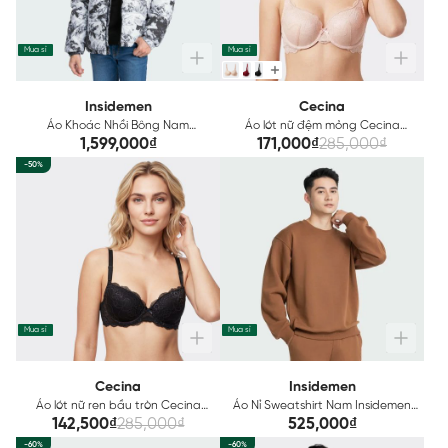
Mua sỉ
Mua sỉ
Insidemen
Cecina
Áo Khoác Nhồi Bông Nam
Áo lót nữ đệm mỏng Cecina
Insidemen IJK050W3
CBR012
1,599,000₫
171,000₫
285,000₫
-50%
Mua sỉ
Mua sỉ
Cecina
Insidemen
Áo lót nữ ren bầu tròn Cecina
Áo Nỉ Sweatshirt Nam Insidemen
CBR00408
ISW012W3
142,500₫
285,000₫
525,000₫
-60%
-60%