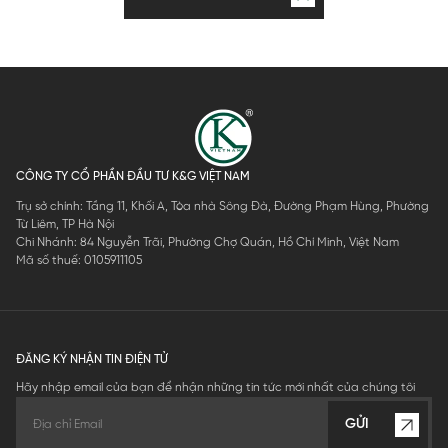
CÔNG TY CỔ PHẦN ĐẦU TƯ K&G VIỆT NAM
Trụ sở chính: Tầng 11, Khối A, Tòa nhà Sông Đà, Đường Phạm Hùng, Phường
Từ Liêm, TP Hà Nội
Chi Nhánh: 84 Nguyễn Trãi, Phường Chợ Quán, Hồ Chí Minh, Việt Nam
Mã số thuế: 0105911105
ĐĂNG KÝ NHẬN TIN ĐIỆN TỬ
Hãy nhập email của bạn để nhận những tin tức mới nhất của chúng tôi
GỬI