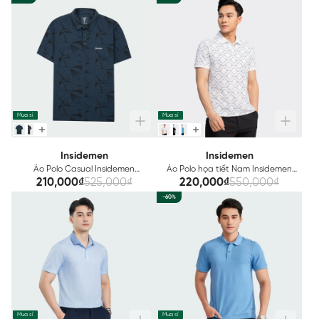
Mua sỉ
Mua sỉ
Insidemen
Insidemen
Áo Polo Casual Insidemen
Áo Polo họa tiết Nam Insidemen
IPS069S2
IPS008S3
210,000₫
525,000₫
220,000₫
550,000₫
-60%
Mua sỉ
Mua sỉ