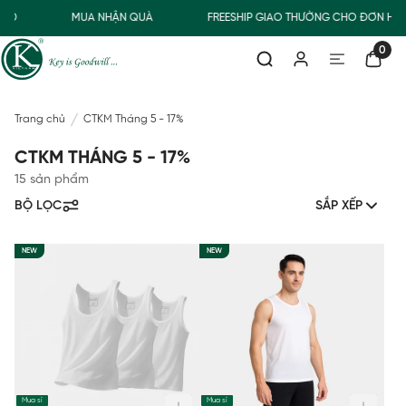
0Đ
MUA NHẬN QUÀ
FREESHIP GIAO THƯỜNG CHO ĐƠN HÀN
0
Trang chủ
CTKM Tháng 5 - 17%
CTKM THÁNG 5 - 17%
15 sản phẩm
BỘ LỌC
SẮP XẾP
NEW
NEW
Mua sỉ
Mua sỉ