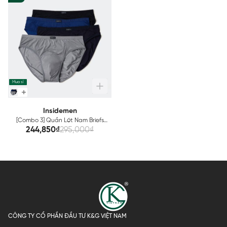
Mua sỉ
Insidemen
[Combo 3] Quần Lót Nam Briefs
Insidemen IBF002EXP03
244,850₫
295,000₫
CÔNG TY CỔ PHẦN ĐẦU TƯ K&G VIỆT NAM