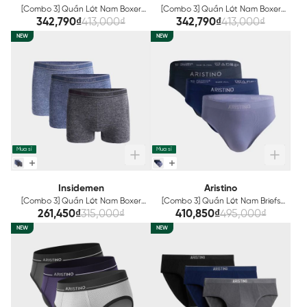
[Combo 3] Quần Lót Nam Boxer
[Combo 3] Quần Lót Nam Boxer
Cotton Organic Aristino
Cotton Organic Aristino
342,790₫
413,000₫
342,790₫
413,000₫
ABX001EXP03
ABX001EXP03
NEW
NEW
Mua sỉ
Mua sỉ
Insidemen
Aristino
[Combo 3] Quần Lót Nam Boxer
[Combo 3] Quần Lót Nam Briefs
Insidemen IBX005EXP03
Aristino ABF012EXP03
261,450₫
315,000₫
410,850₫
495,000₫
NEW
NEW