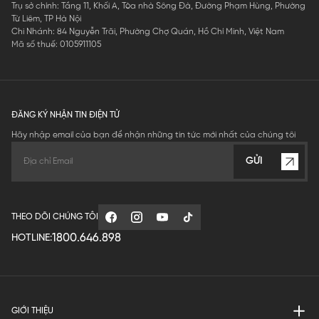
Trụ sở chính: Tầng 11, Khối A, Tòa nhà Sông Đà, Đường Phạm Hùng, Phường
Từ Liêm, TP Hà Nội
Chi Nhánh: 84 Nguyễn Trãi, Phường Chợ Quán, Hồ Chí Minh, Việt Nam
Mã số thuế: 0105911105
ĐĂNG KÝ NHẬN TIN ĐIỆN TỬ
Hãy nhập email của bạn để nhận những tin tức mới nhất của chúng tôi
GỬI
THEO DÕI CHÚNG TÔI
1800.646.898
HOTLINE:
GIỚI THIỆU