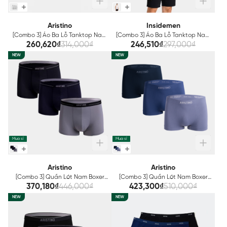
Aristino
Insidemen
[Combo 3] Áo Ba Lỗ Tanktop Nam
[Combo 3] Áo Ba Lỗ Tanktop Nam
Basic Aristino ATT001EXP03
Insidemen ITL001EXP03
260,620₫
314,000₫
246,510₫
297,000₫
NEW
NEW
Mua sỉ
Mua sỉ
Aristino
Aristino
[Combo 3] Quần Lót Nam Boxer
[Combo 3] Quần Lót Nam Boxer
Aristino ABX003EXP03
Aristino ABX012EXP03
370,180₫
446,000₫
423,300₫
510,000₫
NEW
NEW