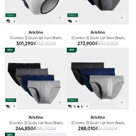
Mua sỉ
Mua sỉ
Aristino
Aristino
[Combo 3] Quần lót nam Briefs
[Combo 3] Quần Lót Nam Briefs
Aristino Polyamide Thông hơi
Bamboo Aristino ABF005EXP03
301,290₫
363,000₫
273,900₫
330,000₫
ABF003EXP03
NEW
NEW
Mua sỉ
Mua sỉ
Aristino
Aristino
[Combo 3] Quần Lót Nam Briefs
[Combo 3] Quần Lót Nam Briefs
Bamboo Aristino ABF011EXP03
Cotton Organic Aristino
244,850₫
295,000₫
288,010₫
347,000₫
ABF001EXP03
NEW