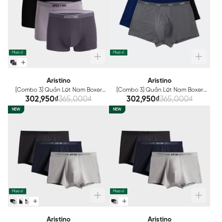
Mua sỉ
Mua sỉ
Aristino
Aristino
[Combo 3] Quần Lót Nam Boxer
[Combo 3] Quần Lót Nam Boxer
Bamboo Aristino ABX010EXP03
Bamboo Aristino ABX011EXP03
302,950₫
365,000₫
302,950₫
365,000₫
NEW
NEW
Mua sỉ
Mua sỉ
Aristino
Aristino