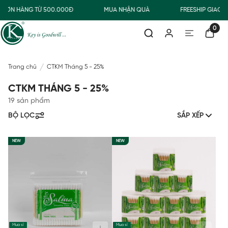
ĐƠN HÀNG TỪ 500.000Đ
MUA NHẬN QUÀ
FREESHIP GIAO 
0
Trang chủ
CTKM Tháng 5 - 25%
CTKM THÁNG 5 - 25%
19 sản phẩm
BỘ LỌC
SẮP XẾP
NEW
NEW
Mua sỉ
Mua sỉ