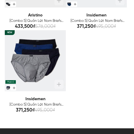
Aristino
Insidemen
[Combo 5] Quần Lót Nam Briefs
[Combo 5] Quần Lót Nam Briefs
Cotton Organic Aristino
Insidemen IBF001EXP05
433,500₫
578,000₫
371,250₫
495,000₫
ABF001EXP05
NEW
Mua sỉ
Insidemen
[Combo 5] Quần Lót Nam Briefs
Insidemen IBF002EXP05
371,250₫
495,000₫