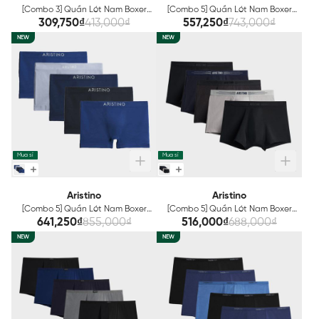
[Combo 3] Quần Lót Nam Boxer
[Combo 5] Quần Lót Nam Boxer
Insidemen IBX003EDP03
Aristino ABX003EXP05
309,750₫
413,000₫
557,250₫
743,000₫
NEW
NEW
Mua sỉ
Mua sỉ
Aristino
Aristino
[Combo 5] Quần Lót Nam Boxer
[Combo 5] Quần Lót Nam Boxer
Aristino ABX012EXP05
Cotton Organic Aristino
641,250₫
855,000₫
516,000₫
688,000₫
ABX001EXP05
NEW
NEW