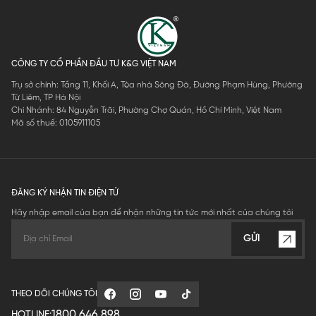
CÔNG TY CỔ PHẦN ĐẦU TƯ K&G VIỆT NAM
Trụ sở chính: Tầng 11, Khối A, Tòa nhà Sông Đà, Đường Phạm Hùng, Phường
Từ Liêm, TP Hà Nội
Chi Nhánh: 84 Nguyễn Trãi, Phường Chợ Quán, Hồ Chí Minh, Việt Nam
Mã số thuế: 0105911105
ĐĂNG KÝ NHẬN TIN ĐIỆN TỬ
Hãy nhập email của bạn để nhận những tin tức mới nhất của chúng tôi
GỬI
THEO DÕI CHÚNG TÔI
1800.646.898
HOTLINE: