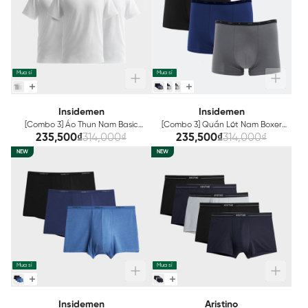
Mua sỉ
Mua sỉ
Insidemen
Insidemen
[Combo 3] Áo Thun Nam Basic
[Combo 3] Quần Lót Nam Boxer
Insidemen ITS002EDP03
Bamboo Insidemen IBX008EDP03
235,500₫
314,000₫
235,500₫
314,000₫
NEW
NEW
Mua sỉ
Mua sỉ
Insidemen
Aristino