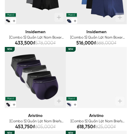
Mua sỉ
Mua sỉ
Insidemen
Insidemen
[Combo 5] Quần Lót Nam Boxer
[Combo 5] Quần Lót Nam Boxer
Insidemen IBX002EXP05
Insidemen IBX003EDP05
433,500₫
578,000₫
516,000₫
688,000₫
NEW
NEW
Mua sỉ
Mua sỉ
Aristino
Aristino
[Combo 5] Quần Lót Nam Briefs
[Combo 5] Quần Lót Nam Briefs
Aristino ABF003EXP05
Aristino ABF012EXP05
453,750₫
605,000₫
618,750₫
825,000₫
NEW
NEW