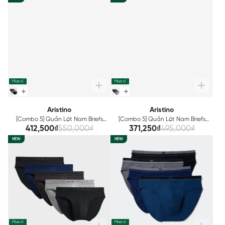
Mua sỉ
Mua sỉ
Aristino
Aristino
[Combo 5] Quần Lót Nam Briefs
[Combo 5] Quần Lót Nam Briefs
Bamboo Aristino ABF005EXP05
Bamboo Aristino ABF011EXP05
412,500₫
550,000₫
371,250₫
495,000₫
NEW
NEW
Mua sỉ
Mua sỉ