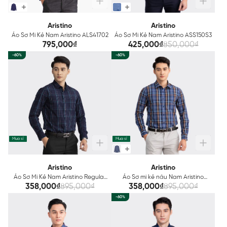
Aristino
Aristino
Áo Sơ Mi Kẻ Nam Aristino ALS41702
Áo Sơ Mi Kẻ Nam Aristino ASS150S3
795,000₫
425,000₫
850,000₫
-60%
-60%
Mua sỉ
Mua sỉ
Aristino
Aristino
Áo Sơ Mi Kẻ Nam Aristino Regular
Áo Sơ mi kẻ nâu Nam Aristino
Fit ALS23402
ALS15402
358,000₫
895,000₫
358,000₫
895,000₫
-60%