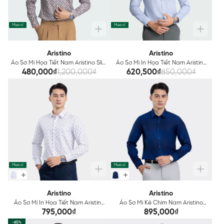
Mua sỉ
Mua sỉ
Aristino
Aristino
Áo Sơ Mi Họa Tiết Nam Aristino Slim
Áo Sơ Mi In Họa Tiết Nam Aristino
Fit ALSM0403
ALS22803
480,000₫
1,200,000₫
620,500₫
850,000₫
Mua sỉ
Mua sỉ
Aristino
Aristino
Áo Sơ Mi In Họa Tiết Nam Aristino
Áo Sơ Mi Kẻ Chìm Nam Aristino
ALS23203
ALS00303
795,000₫
895,000₫
-60%