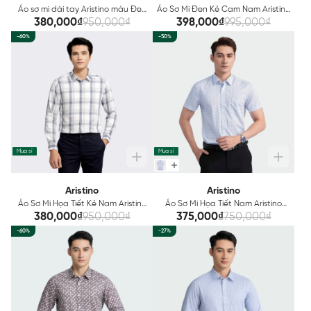
Áo sơ mi dài tay Aristino màu Đen
Áo Sơ Mi Đen Kẻ Cam Nam Aristino
kẻ trắng ALS15702
ALS01903
380,000₫
950,000₫
398,000₫
995,000₫
-60%
-50%
Mua sỉ
Mua sỉ
Aristino
Aristino
Áo Sơ Mi Họa Tiết Kẻ Nam Aristino
Áo Sơ Mi Họa Tiết Nam Aristino
ALS18402
ASS190S3
380,000₫
950,000₫
375,000₫
750,000₫
-60%
-27%