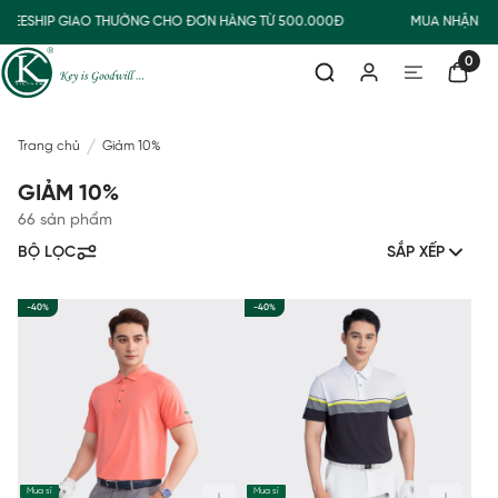
EESHIP GIAO THƯỜNG CHO ĐƠN HÀNG TỪ 500.000Đ
MUA NHẬN QUÀ
0
Trang chủ
Giảm 10%
GIẢM 10%
66 sản phẩm
BỘ LỌC
SẮP XẾP
-40%
-40%
Mua sỉ
Mua sỉ