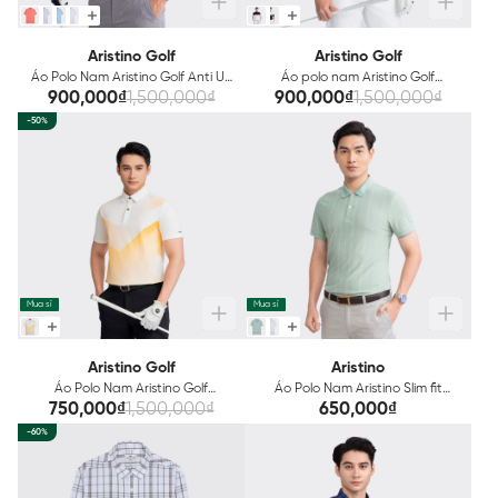
Aristino Golf
Aristino Golf
Áo Polo Nam Aristino Golf Anti UV
Áo polo nam Aristino Golf
Moisture Wicking APSG02S3
APSG14AZ
900,000₫
1,500,000₫
900,000₫
1,500,000₫
-50%
Mua sỉ
Mua sỉ
Aristino Golf
Aristino
Áo Polo Nam Aristino Golf
Áo Polo Nam Aristino Slim fit
APSG57AZ
APS055S3
750,000₫
1,500,000₫
650,000₫
-60%