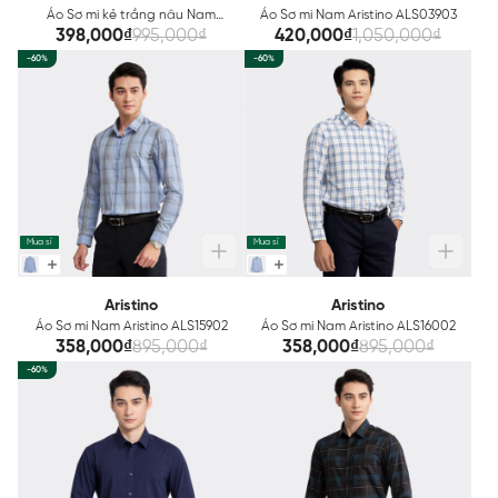
Áo Sơ mi kẻ trắng nâu Nam
Áo Sơ mi Nam Aristino ALS03903
Aristino ALS08403
398,000₫
995,000₫
420,000₫
1,050,000₫
-60%
-60%
Mua sỉ
Mua sỉ
Aristino
Aristino
Áo Sơ mi Nam Aristino ALS15902
Áo Sơ mi Nam Aristino ALS16002
358,000₫
895,000₫
358,000₫
895,000₫
-60%