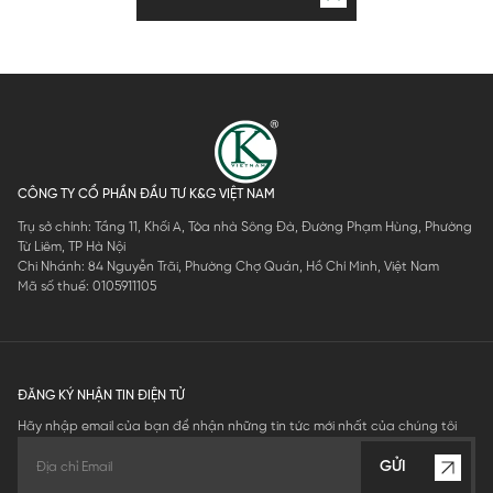
CÔNG TY CỔ PHẦN ĐẦU TƯ K&G VIỆT NAM
Trụ sở chính: Tầng 11, Khối A, Tòa nhà Sông Đà, Đường Phạm Hùng, Phường
Từ Liêm, TP Hà Nội
Chi Nhánh: 84 Nguyễn Trãi, Phường Chợ Quán, Hồ Chí Minh, Việt Nam
Mã số thuế: 0105911105
ĐĂNG KÝ NHẬN TIN ĐIỆN TỬ
Hãy nhập email của bạn để nhận những tin tức mới nhất của chúng tôi
GỬI