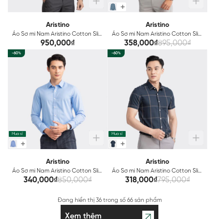
Aristino
Aristino
Áo Sơ mi Nam Aristino Cotton Slim
Áo Sơ mi Nam Aristino Cotton Slim
fit ALS18802
fit ALS23302
950,000₫
358,000₫
895,000₫
-60%
-60%
Mua sỉ
Mua sỉ
Aristino
Aristino
Áo Sơ mi Nam Aristino Cotton Slim
Áo Sơ mi Nam Aristino Cotton Slim
fit ALS27702
fit ASS058S3
340,000₫
850,000₫
318,000₫
795,000₫
Đang hiển thị
36
trong số
66 sản phẩm
Xem thêm