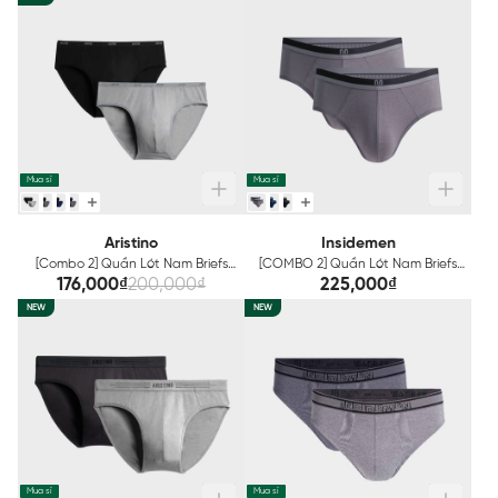
Mua sỉ
Mua sỉ
Aristino
Insidemen
[Combo 2] Quần Lót Nam Briefs
[COMBO 2] Quần Lót Nam Briefs
Bamboo Aristino ABF011EXP02
BIGSIZE US IBF001EGP02
176,000₫
200,000₫
225,000₫
NEW
NEW
Mua sỉ
Mua sỉ