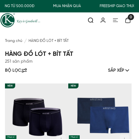
ÀNG TỪ 500.000Đ
MUA NHẬN QUÀ
FREESHIP GIAO THƯỜNG
0
Trang chủ
HÀNG ĐỒ LÓT + BÍT TẤT
HÀNG ĐỒ LÓT + BÍT TẤT
251 sản phẩm
BỘ LỌC
SẮP XẾP
NEW
NEW
Mua sỉ
Mua sỉ