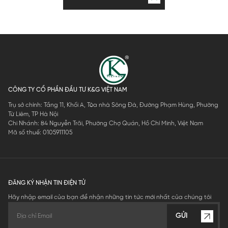
CÔNG TY CỔ PHẦN ĐẦU TƯ K&G VIỆT NAM
Trụ sở chính: Tầng 11, Khối A, Tòa nhà Sông Đà, Đường Phạm Hùng, Phường
Từ Liêm, TP Hà Nội
Chi Nhánh: 84 Nguyễn Trãi, Phường Chợ Quán, Hồ Chí Minh, Việt Nam
Mã số thuế: 0105911105
ĐĂNG KÝ NHẬN TIN ĐIỆN TỬ
Hãy nhập email của bạn để nhận những tin tức mới nhất của chúng tôi
GỬI