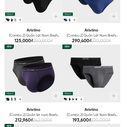
Mua sỉ
Mua sỉ
Aristino
Aristino
[Combo 2] Quần Lót Nam Briefs
[Combo 2] Quần Lót Nam Briefs
Aristino ABF006EDP02
Aristino ABF012EXP02
125,000₫
250,000₫
290,400₫
330,000₫
NEW
NEW
Mua sỉ
Mua sỉ
Aristino
Aristino
[Combo 2] Quần lót nam Briefs
[Combo 2] Quần Lót Nam Briefs
Aristino Polyamide Thông hơi
Bamboo Aristino ABF005EXP02
212,960₫
242,000₫
193,600₫
220,000₫
ABF003EXP02
NEW