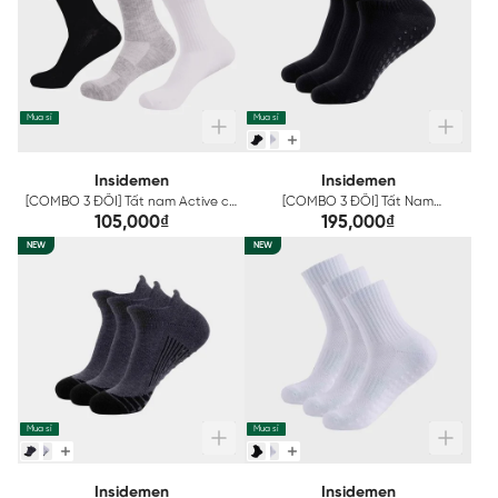
Mua sỉ
Mua sỉ
Insidemen
Insidemen
[COMBO 3 ĐÔI] Tất nam Active cổ
[COMBO 3 ĐÔI] Tất Nam
trung Insidemen ISC002EDP03
Insidemen cổ ngắn ISC032EDP03
105,000₫
195,000₫
NEW
NEW
Mua sỉ
Mua sỉ
Insidemen
Insidemen