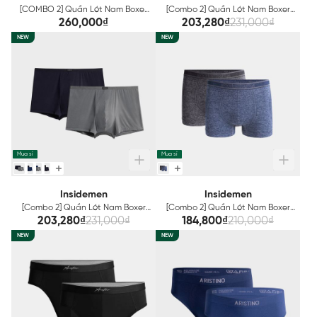
[COMBO 2] Quần Lót Nam Boxer
[Combo 2] Quần Lót Nam Boxer
Insidemen Bigsize US Size
Insidemen IBX001EXP02
260,000₫
203,280₫
231,000₫
IBX001EGP02
NEW
NEW
Mua sỉ
Mua sỉ
Insidemen
Insidemen
[Combo 2] Quần Lót Nam Boxer
[Combo 2] Quần Lót Nam Boxer
Insidemen IBX002EXP02
Insidemen IBX005EXP02
203,280₫
231,000₫
184,800₫
210,000₫
NEW
NEW