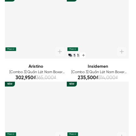
Mua sỉ
Mua sỉ
Aristino
Insidemen
[Combo 3] Quần Lót Nam Boxer
[Combo 3] Quần Lót Nam Boxer
Bamboo Aristino ABX011EXP03
Bamboo Insidemen IBX008EDP03
302,950₫
365,000₫
235,500₫
314,000₫
NEW
NEW
Mua sỉ
Mua sỉ