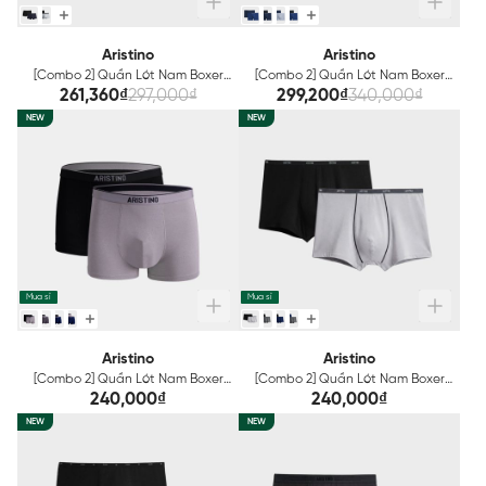
Aristino
Aristino
[Combo 2] Quần Lót Nam Boxer
[Combo 2] Quần Lót Nam Boxer
Aristino ABX003EXP02
Aristino công nghệ Seamless
261,360₫
297,000₫
299,200₫
340,000₫
không đường may ABX012EXP02
NEW
NEW
Mua sỉ
Mua sỉ
Aristino
Aristino
[Combo 2] Quần Lót Nam Boxer
[Combo 2] Quần Lót Nam Boxer
Bamboo Aristino ABX010EXP02
Bamboo Aristino ABX011EXP02
240,000₫
240,000₫
NEW
NEW