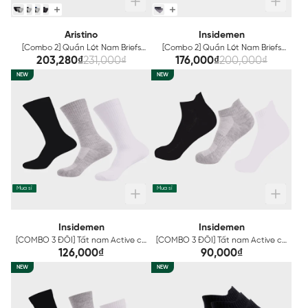
Aristino
Insidemen
[Combo 2] Quần Lót Nam Briefs
[Combo 2] Quần Lót Nam Briefs
Cotton Organic Aristino
Insidemen IBF005EXP02
203,280₫
231,000₫
176,000₫
200,000₫
ABF001EXP02
NEW
NEW
Mua sỉ
Mua sỉ
Insidemen
Insidemen
[COMBO 3 ĐÔI] Tất nam Active cổ
[COMBO 3 ĐÔI] Tất nam Active cổ
cao Insidemen ISC003EDP03
ngắn Insidemen ISC001EDP03
126,000₫
90,000₫
NEW
NEW