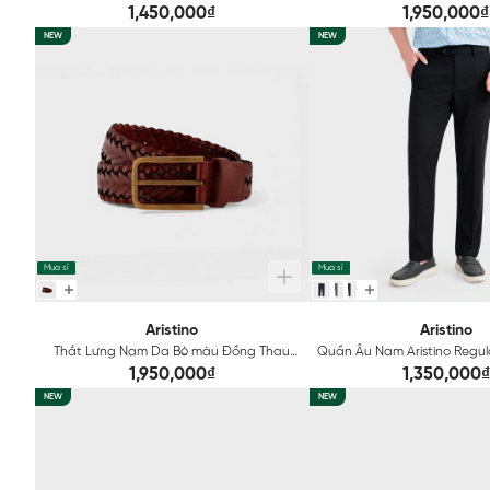
1SS012SAH2
ABL0070S4
1,450,000₫
1,950,000₫
NEW
NEW
Mua sỉ
Mua sỉ
Aristino
Aristino
Thắt Lưng Nam Da Bò màu Đồng Thau
Quần Âu Nam Aristino Regul
Aristino ABL0050S4
1,950,000₫
1,350,000₫
NEW
NEW