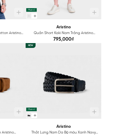
Mua sỉ
Aristino
tton Aristino
Quần Short Kaki Nam Trắng Aristino
ASO214SAH2
795,000₫
NEW
Mua sỉ
Aristino
Aristino
Thắt Lưng Nam Da Bò màu Xanh Navy