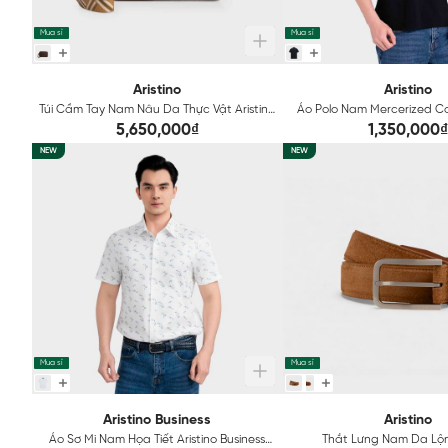
Mua sỉ
Mua sỉ
Aristino
Aristino
Túi Cầm Tay Nam Nâu Da Thực Vật Aristino
Áo Polo Nam Mercerized Co
ACL031S0H4
APS212SAH2
5,650,000₫
1,350,000₫
NEW
NEW
Mua sỉ
Mua sỉ
Aristino Business
Aristino
Áo Sơ Mi Nam Họa Tiết Aristino Business
Thắt Lưng Nam Da Lộn 