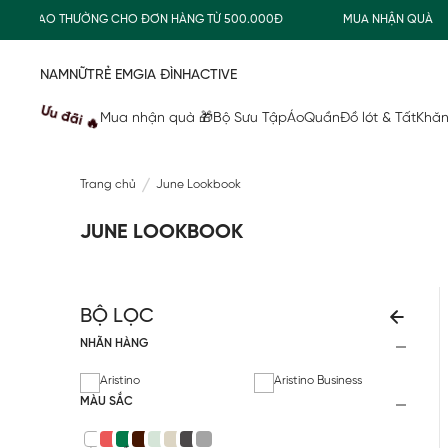
IAO THƯỜNG CHO ĐƠN HÀNG TỪ 500.000Đ
MUA NHẬN QUÀ
NAM
NỮ
TRẺ EM
GIA ĐÌNH
ACTIVE
Ưu đãi 🔥
Mua nhận quà 🎁
Bộ Sưu Tập
Áo
Quần
Đồ lót & Tất
Khăn
Trang chủ
June Lookbook
JUNE LOOKBOOK
BỘ LỌC
NHÃN HÀNG
Aristino
Aristino Business
MÀU SẮC