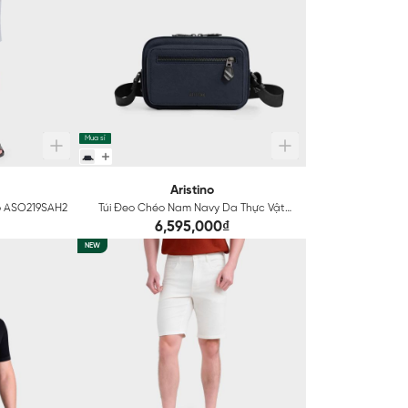
Mua sỉ
Aristino
no ASO219SAH2
Túi Đeo Chéo Nam Navy Da Thực Vật
Aristino ACB030S0H4
6,595,000₫
NEW