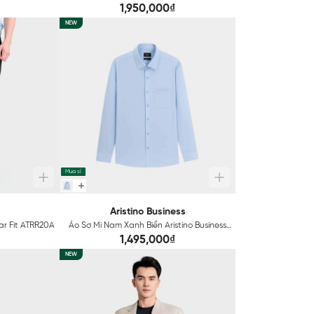
Aristino ABL0060S4
1,950,000₫
NEW
Mua sỉ
Aristino Business
ar Fit ATRR20A
Áo Sơ Mi Nam Xanh Biển Aristino Business
1LSR24S
1,495,000₫
NEW