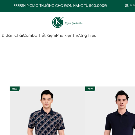
FREESHIP GIAO THƯỜNG CHO ĐƠN HÀNG TỪ 500.000Đ
SUMMER COL
 & Bàn chải
Combo Tiết Kiệm
Phụ kiện
Thương hiệu
NEW
NEW