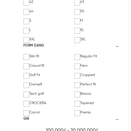
42
43
44
XS
S
M
L
XL
XXL
3XL
FORM DÁNG
Slim fit
Regular Fit
Casual fit
Fiero
Golf Fit
Cropped
Ownself
Perfect fit
Tech golf
Brezza
CROCIERA
Tapered
Carrot
Premio
GIÁ