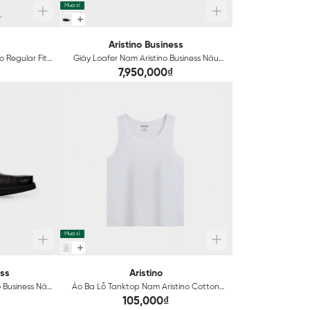
Mua sỉ
Aristino Business
 Regular Fit
Giày Loafer Nam Aristino Business Nâu
1SH0300S2
7,950,000₫
Mua sỉ
ess
Aristino
o Business Nâu
Áo Ba Lỗ Tanktop Nam Aristino Cotton
AC21
105,000₫