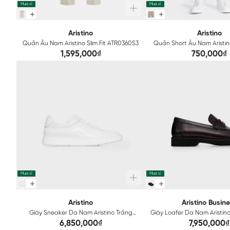
Mua sỉ
Mua sỉ
Aristino
Aristino
Quần Âu Nam Aristino Slim Fit ATR0360S3
Quần Short Âu Nam Aristino
ASO095AS3
1,595,000₫
750,000₫
Mua sỉ
Mua sỉ
Aristino
Aristino Busin
Giày Sneaker Da Nam Aristino Trắng
Giày Loafer Da Nam Aristin
ASH0750Z2
1SH0270Z2
6,850,000₫
7,950,000₫