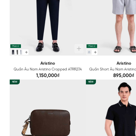
Mua sỉ
Mua sỉ
Aristino
Aristino
Quần Âu Nam Aristino Cropped ATRR27A
Quần Short Âu Nam Aristi
1,150,000₫
895,000₫
NEW
NEW