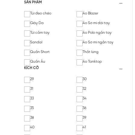
SẢN PHẨM
Túi đeo chéo
Áo Blazer
Giày Da
Áo Sơ mi dài tay
Túi cầm tay
Áo Polo ngắn tay
Sandal
Áo Sơ mi ngắn tay
Quần Short
Thắt lưng
Quần Âu
Áo Tanktop
KÍCH CỠ
29
30
31
32
33
34
35
36
38
39
40
41