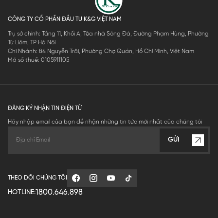
CÔNG TY CỔ PHẦN ĐẦU TƯ K&G VIỆT NAM
Trụ sở chính: Tầng 11, Khối A, Tòa nhà Sông Đà, Đường Phạm Hùng, Phường
Từ Liêm, TP Hà Nội
Chi Nhánh: 84 Nguyễn Trãi, Phường Chợ Quán, Hồ Chí Minh, Việt Nam
Mã số thuế: 0105911105
ĐĂNG KÝ NHẬN TIN ĐIỆN TỬ
Hãy nhập email của bạn để nhận những tin tức mới nhất của chúng tôi
GỬI
THEO DÕI CHÚNG TÔI
1800.646.898
HOTLINE: