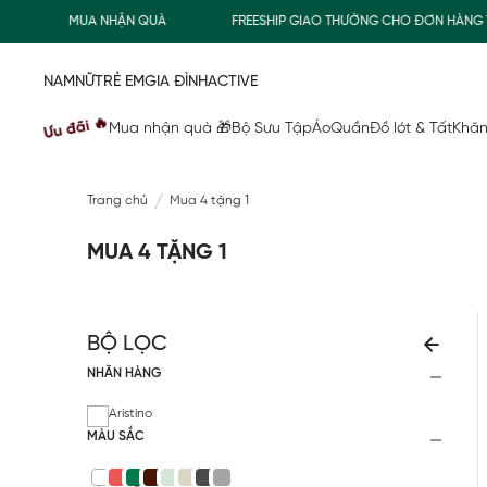
MUA NHẬN QUÀ
FREESHIP GIAO THƯỜNG CHO ĐƠN HÀNG TỪ 
NAM
NỮ
TRẺ EM
GIA ĐÌNH
ACTIVE
Ưu đãi 🔥
Mua nhận quà 🎁
Bộ Sưu Tập
Áo
Quần
Đồ lót & Tất
Khăn
Trang chủ
Mua 4 tặng 1
MUA 4 TẶNG 1
BỘ LỌC
NHÃN HÀNG
Aristino
MÀU SẮC