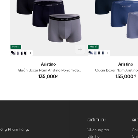
Mua sỉ
Mua sỉ
Aristino
Aristino
Quần Boxer Nam Aristino Polyamide
Quần Boxer Nam Aristino
ABX072
Seamless Technical 
135,000₫
155,000₫
GIỚI THIỆU
QU
 Đường Phạm Hùng,
Về chúng tôi
Chí
Liên hệ
Chí