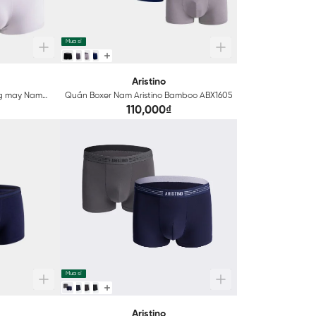
Mua sỉ
Aristino
ng may Nam
Quần Boxer Nam Aristino Bamboo ABX1605
cal ABX001
110,000₫
Mua sỉ
Aristino