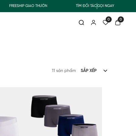
FREESHIP GIAO THƯỜNG CHO ĐƠN HÀNG TỪ 500.000Đ
TÌM ĐỐI TÁC
GỌI NGAY
MUA NHẬN 
0
0
11 sản phẩm
SẮP XẾP