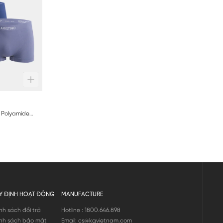
 Polyamide
ABX069
Y ĐỊNH HOẠT ĐỘNG
MANUFACTURE
nh sách đổi trả
Hotline : 1800.646.898
nh sách bảo mật
Email: cs@kgvietnam.com