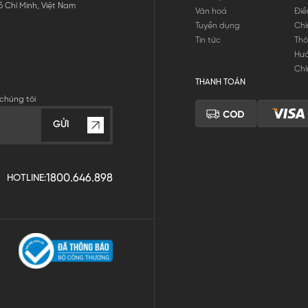
 Chí Minh, Việt Nam
Văn hoá
Điề
Tuyển dụng
Chí
Tin tức
Thô
Hư
Chí
THANH TOÁN
chúng tôi
GỬI
1800.646.898
HOTLINE: