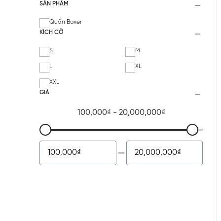
SẢN PHẨM
Quần Boxer
KÍCH CỠ
S
M
L
XL
XXL
GIÁ