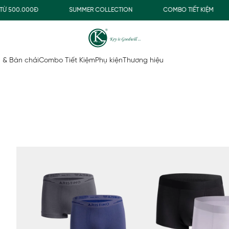
500.000Đ
SUMMER COLLECTION
COMBO TIẾT KIỆM
 & Bàn chải
Combo Tiết Kiệm
Phụ kiện
Thương hiệu