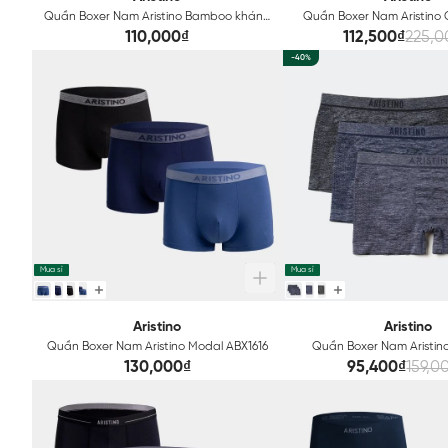
Quần Boxer Nam Aristino Bamboo kháng
Quần Boxer Nam Aristino
khuẩn ABX1608
Khuẩn ABX07
110,000₫
112,500₫
225,0
-40%
Mua sỉ
Mua sỉ
Aristino
Aristino
Quần Boxer Nam Aristino Modal ABX1616
Quần Boxer Nam Aristin
Seamless Technical 
130,000₫
95,400₫
159,0