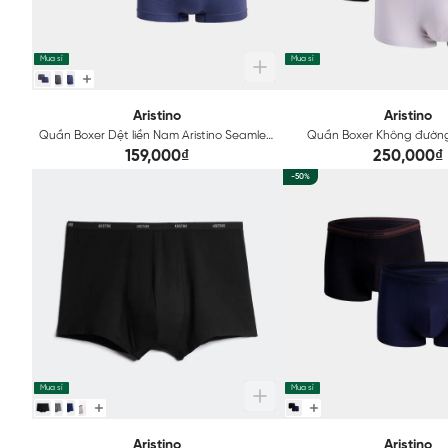
Mua sỉ
Mua sỉ
Aristino
Aristino
Quần Boxer Dệt liền Nam Aristino Seamless
Quần Boxer Không đườ
Technical ABX064
Aristino Seamless Techni
159,000₫
250,000₫
-50%
Mua sỉ
Mua sỉ
Aristino
Aristino