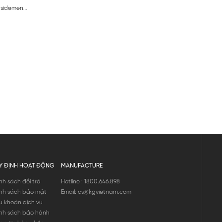
nsidemen
Y ĐỊNH HOẠT ĐỘNG
MANUFACTURE
nh sách đổi trả
Hotline : 1800.646.898
nh sách bảo mật
Email: cs@kgvietnam.com
u khoản dịch vụ
nh sách bảo hành