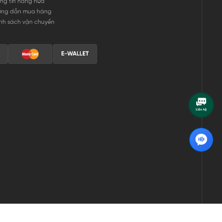
ng tin hàng hóa
ớng dẫn mua hàng
nh sách vận chuyển