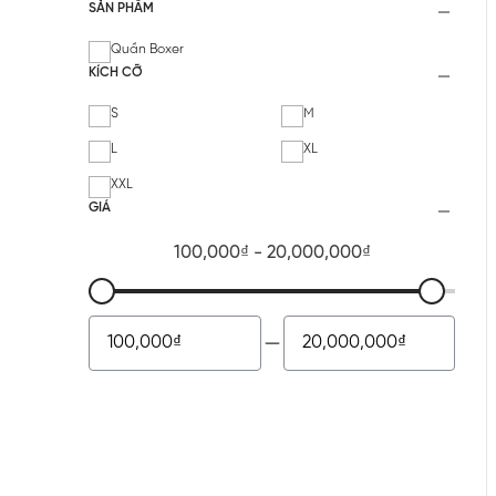
SẢN PHẨM
Quần Boxer
KÍCH CỠ
S
M
L
XL
XXL
GIÁ