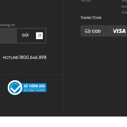
Tin tức
Thô
Hư
Chí
THANH TOÁN
chúng tôi
GỬI
1800.646.898
HOTLINE: