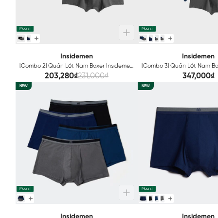
Mua sỉ
Mua sỉ
Insidemen
Insidemen
[Combo 2] Quần Lót Nam Boxer Insidemen
[Combo 3] Quần Lót Nam Bo
IBX001EXP02
IBX001EXP03
203,280₫
231,000₫
347,000₫
NEW
NEW
Mua sỉ
Mua sỉ
Insidemen
Insidemen