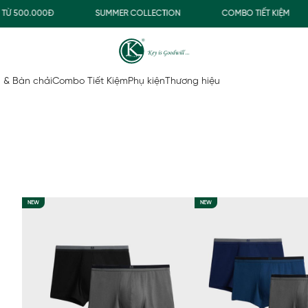
 500.000Đ
SUMMER COLLECTION
COMBO TIẾT KIỆM
 & Bàn chải
Combo Tiết Kiệm
Phụ kiện
Thương hiệu
NEW
NEW