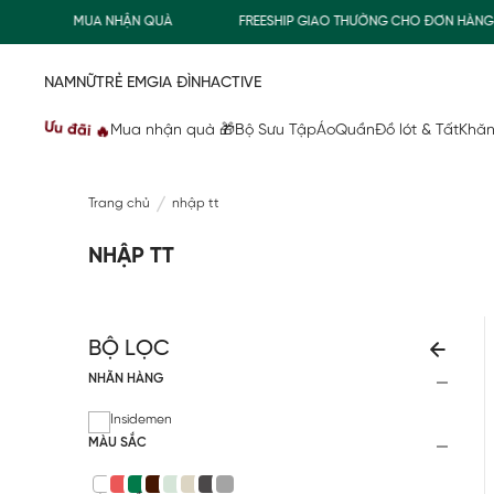
MUA NHẬN QUÀ
FREESHIP GIAO THƯỜNG CHO ĐƠN HÀNG TỪ
NAM
NỮ
TRẺ EM
GIA ĐÌNH
ACTIVE
Ưu đãi 🔥
Mua nhận quà 🎁
Bộ Sưu Tập
Áo
Quần
Đồ lót & Tất
Khăn
Trang chủ
nhập tt
NHẬP TT
BỘ LỌC
NHÃN HÀNG
Insidemen
MÀU SẮC