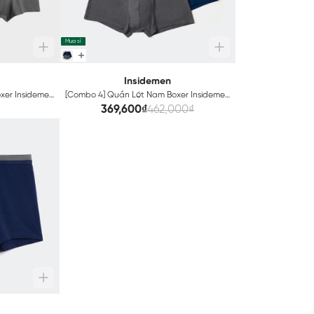
Mua sỉ
Insidemen
xer Insidemen
[Combo 4] Quần Lót Nam Boxer Insidemen
IBX001EXP04
369,600₫
462,000₫