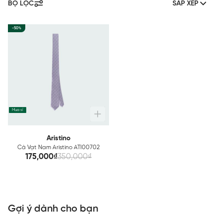
BỘ LỌC
SẮP XẾP
-50%
Mua sỉ
Aristino
Cà Vạt Nam Aristino ATI00702
175,000₫
350,000₫
Gợi ý dành cho bạn