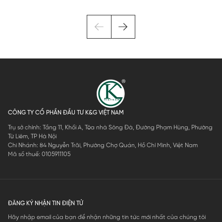
CÔNG TY CỔ PHẦN ĐẦU TƯ K&G VIỆT NAM
Trụ sở chính: Tầng 11, Khối A, Tòa nhà Sông Đà, Đường Phạm Hùng, Phường
Từ Liêm, TP Hà Nội
Chi Nhánh: 84 Nguyễn Trãi, Phường Chợ Quán, Hồ Chí Minh, Việt Nam
Mã số thuế: 0105911105
ĐĂNG KÝ NHẬN TIN ĐIỆN TỬ
Hãy nhập email của bạn để nhận những tin tức mới nhất của chúng tôi