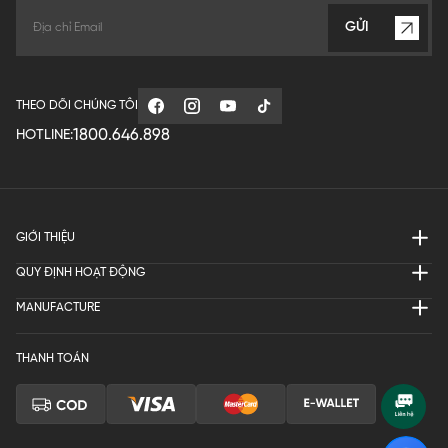
GỬI
THEO DÕI CHÚNG TÔI
1800.646.898
HOTLINE:
GIỚI THIỆU
QUY ĐỊNH HOẠT ĐỘNG
MANUFACTURE
THANH TOÁN