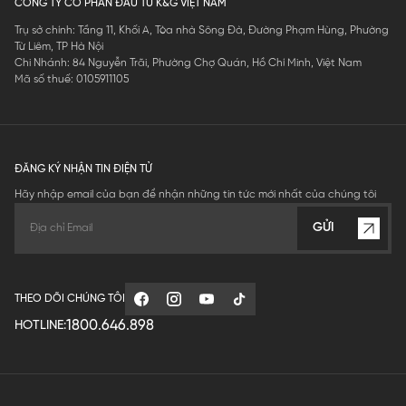
CÔNG TY CỔ PHẦN ĐẦU TƯ K&G VIỆT NAM
Trụ sở chính: Tầng 11, Khối A, Tòa nhà Sông Đà, Đường Phạm Hùng, Phường
Từ Liêm, TP Hà Nội
Chi Nhánh: 84 Nguyễn Trãi, Phường Chợ Quán, Hồ Chí Minh, Việt Nam
Mã số thuế: 0105911105
ĐĂNG KÝ NHẬN TIN ĐIỆN TỬ
Hãy nhập email của bạn để nhận những tin tức mới nhất của chúng tôi
GỬI
THEO DÕI CHÚNG TÔI
1800.646.898
HOTLINE: