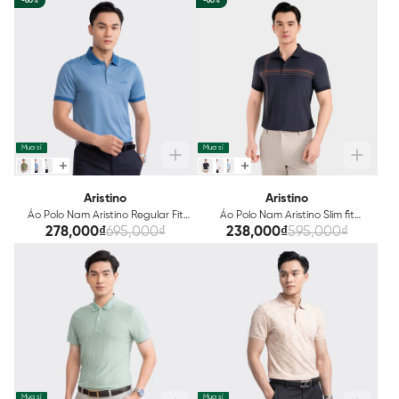
-60%
-60%
Mua sỉ
Mua sỉ
Aristino
Aristino
Áo Polo Nam Aristino Regular Fit
Áo Polo Nam Aristino Slim fit
APS153S3
APS052S3
278,000₫
695,000₫
238,000₫
595,000₫
Mua sỉ
Mua sỉ