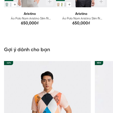
Aristino
Aristino
Áo Polo Nam Aristino Slim fit
Áo Polo Nam Aristino Slim fit
APS055S3
APS101S3
650,000₫
650,000₫
Gợi ý dành cho bạn
-40%
NEW