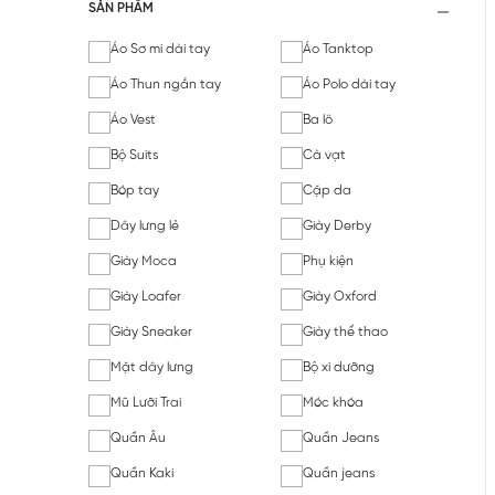
SẢN PHẨM
Áo Sơ mi dài tay
Áo Tanktop
Áo Thun ngắn tay
Áo Polo dài tay
Áo Vest
Ba lô
Bộ Suits
Cà vạt
Bóp tay
Cặp da
Dây lưng lẻ
Giày Derby
Giày Moca
Phụ kiện
Giày Loafer
Giày Oxford
Giày Sneaker
Giày thể thao
Mặt dây lưng
Bộ xi dưỡng
Mũ Lưỡi Trai
Móc khóa
Quần Âu
Quần Jeans
Quần Kaki
Quần jeans