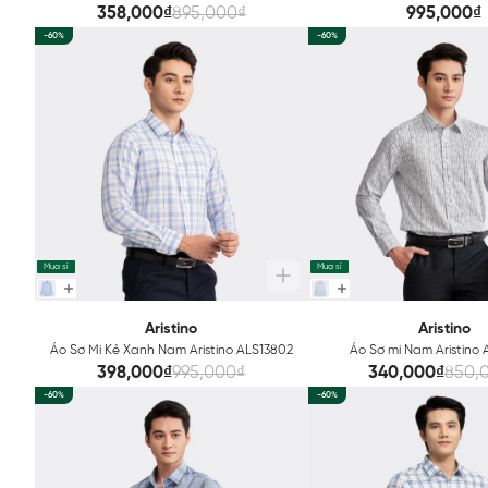
358,000₫
895,000₫
995,000₫
-60%
-60%
Mua sỉ
Mua sỉ
Aristino
Aristino
Áo Sơ Mi Kẻ Xanh Nam Aristino ALS13802
Áo Sơ mi Nam Aristino
398,000₫
995,000₫
340,000₫
850,
-60%
-60%