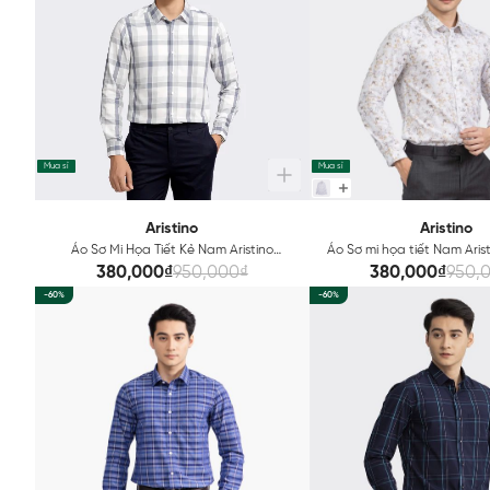
Mua sỉ
Mua sỉ
Aristino
Aristino
Áo Sơ Mi Họa Tiết Kẻ Nam Aristino
Áo Sơ mi họa tiết Nam Aris
ALS18402
380,000₫
950,000₫
380,000₫
950,
-60%
-60%