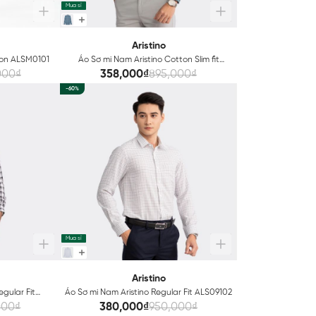
Mua sỉ
Aristino
ton ALSM0101
Áo Sơ mi Nam Aristino Cotton Slim fit
ALS23302
000₫
358,000₫
895,000₫
-60%
Mua sỉ
Aristino
egular Fit
Áo Sơ mi Nam Aristino Regular Fit ALS09102
000₫
380,000₫
950,000₫