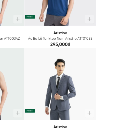
Mua sỉ
Aristino
ton ATT003AZ
Áo Ba Lỗ Tanktop Nam Aristino ATT010S3
295,000₫
Mua sỉ
Aristino