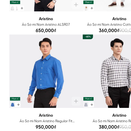
Mua sỉ
Mua sỉ
Aristino
Aristino
Áo Sơ mi Nam Aristino ALSR07
Áo Sơ mi Nam Aristino Cot
650,000₫
360,000₫
900,
-60%
Mua sỉ
Mua sỉ
Aristino
Aristino
Áo Sơ mi Nam Aristino Regular Fit
Áo Sơ mi Nam Aristino R
ALS08402
ALS08502
950,000₫
380,000₫
950,