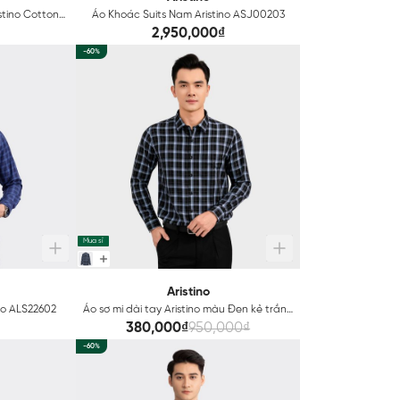
stino Cotton
Áo Khoác Suits Nam Aristino ASJ00203
2,950,000₫
-60%
Mua sỉ
Aristino
no ALS22602
Áo sơ mi dài tay Aristino màu Đen kẻ trắng
ALS15702
380,000₫
950,000₫
-60%