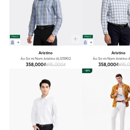
Mua sỉ
Mua sỉ
Aristino
Aristino
Áo Sơ mi Nam Aristino ALS15902
Áo Sơ mi Nam Aristino
358,000₫
895,000₫
358,000₫
895,
-60%