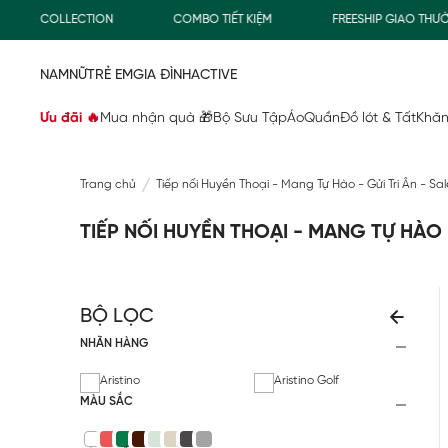
FREESHIP GIAO THƯỜNG CHO ĐƠN HÀNG TỪ 500.000Đ
MUA N
NAM
NỮ
TRẺ EM
GIA ĐÌNH
ACTIVE
Ưu đãi 🔥
Mua nhận quà 🎁
Bộ Sưu Tập
Áo
Quần
Đồ lót & Tất
Khăn
Trang chủ
Tiếp nối Huyền Thoại - Mang Tự Hào - Gửi Tri Ân - Sa
TIẾP NỐI HUYỀN THOẠI - MANG TỰ HÀO -
BỘ LỌC
NHÃN HÀNG
Aristino
Aristino Golf
MÀU SẮC