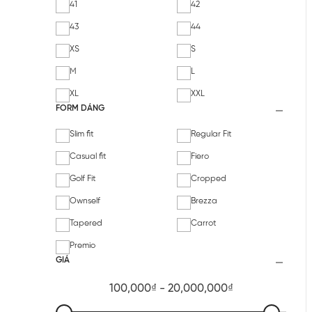
41
42
43
44
XS
S
M
L
XL
XXL
FORM DÁNG
Slim fit
Regular Fit
Casual fit
Fiero
Golf Fit
Cropped
Ownself
Brezza
Tapered
Carrot
Premio
GIÁ