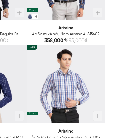
Mua sỉ
Aristino
Regular Fit
Áo Sơ mi kẻ nâu Nam Aristino ALS15402
000₫
358,000₫
895,000₫
-60%
Mua sỉ
Aristino
tino ALS20902
Áo Sơ mi kẻ xanh Nam Aristino ALS12302