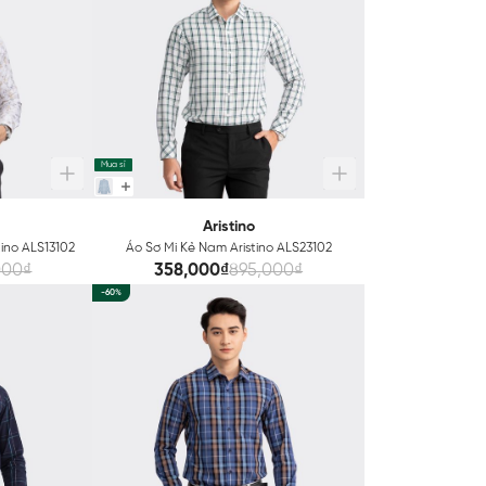
Mua sỉ
Aristino
tino ALS13102
Áo Sơ Mi Kẻ Nam Aristino ALS23102
000₫
358,000₫
895,000₫
-60%