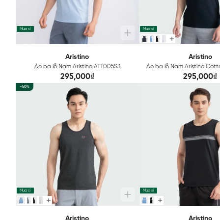
Mua sỉ
Mua sỉ
Aristino
Aristino
Áo ba lỗ Nam Aristino ATT005S3
Áo ba lỗ Nam Aristino Cot
295,000₫
295,000₫
-40%
Mua sỉ
Mua sỉ
Aristino
Aristino