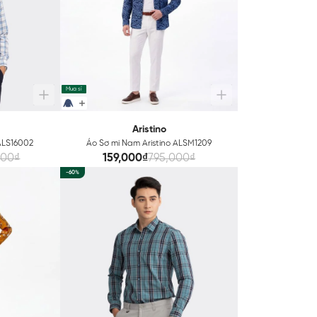
Mua sỉ
Aristino
 ALS16002
Áo Sơ mi Nam Aristino ALSM1209
000₫
159,000₫
795,000₫
-60%