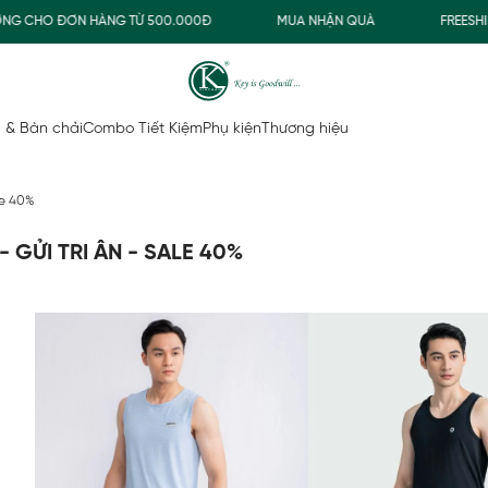
HẬN QUÀ
FREESHIP GIAO THƯỜNG CHO ĐƠN HÀNG TỪ 500.000Đ
 & Bàn chải
Combo Tiết Kiệm
Phụ kiện
Thương hiệu
le 40%
 GỬI TRI ÂN - SALE 40%