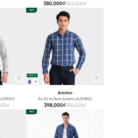
380,000₫
950,000₫
-60%
Mua sỉ
Aristino
 ALS11002
Áo Sơ mi Nam Aristino ALS12802
000₫
398,000₫
995,000₫
-80%