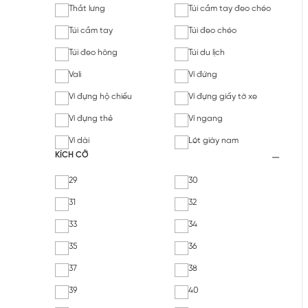
Thắt lưng
Túi cầm tay đeo chéo
Túi cầm tay
Túi đeo chéo
Túi đeo hông
Túi du lịch
Vali
Ví đứng
Ví đựng hộ chiếu
Ví đựng giấy tờ xe
Ví đựng thẻ
Ví ngang
Ví dài
Lót giày nam
KÍCH CỠ
29
30
31
32
33
34
35
36
37
38
39
40