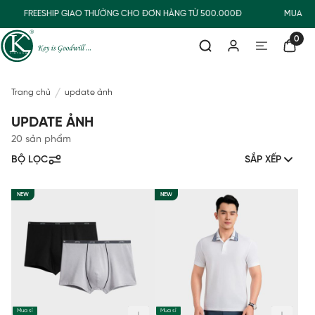
FREESHIP GIAO THƯỜNG CHO ĐƠN HÀNG TỪ 500.000Đ
MUA NH
0
Trang chủ
update ảnh
UPDATE ẢNH
20 sản phẩm
BỘ LỌC
SẮP XẾP
NEW
NEW
Mua sỉ
Mua sỉ