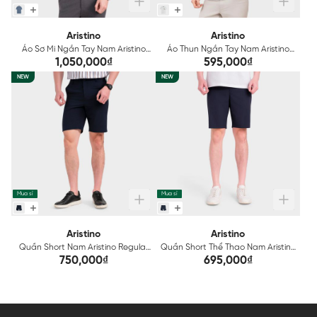
Aristino
Aristino
Áo Sơ Mi Ngắn Tay Nam Aristino
Áo Thun Ngắn Tay Nam Aristino
Perfect Fit ASS169FAH2
Regular ATS003FAH0
1,050,000₫
595,000₫
NEW
NEW
Mua sỉ
Mua sỉ
Aristino
Aristino
Quần Short Nam Aristino Regular
Quần Short Thể Thao Nam Aristino
ASO141FAH2
Regular Fit ASO105FAH2
750,000₫
695,000₫