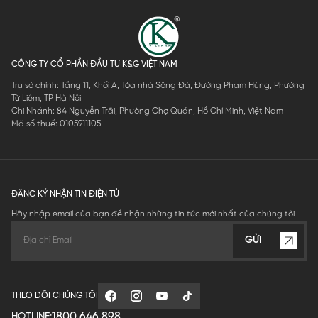
CÔNG TY CỔ PHẦN ĐẦU TƯ K&G VIỆT NAM
Trụ sở chính: Tầng 11, Khối A, Tòa nhà Sông Đà, Đường Phạm Hùng, Phường
Từ Liêm, TP Hà Nội
Chi Nhánh: 84 Nguyễn Trãi, Phường Chợ Quán, Hồ Chí Minh, Việt Nam
Mã số thuế: 0105911105
ĐĂNG KÝ NHẬN TIN ĐIỆN TỬ
Hãy nhập email của bạn để nhận những tin tức mới nhất của chúng tôi
GỬI
THEO DÕI CHÚNG TÔI
1800.646.898
HOTLINE: