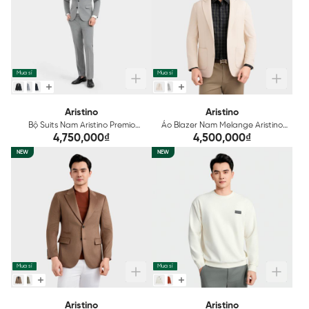
Mua sỉ
Mua sỉ
Aristino
Aristino
Bộ Suits Nam Aristino Premio
Áo Blazer Nam Melange Aristino
ASUR01A
Premio ABZ0090S0
4,750,000₫
4,500,000₫
NEW
NEW
Mua sỉ
Mua sỉ
Aristino
Aristino