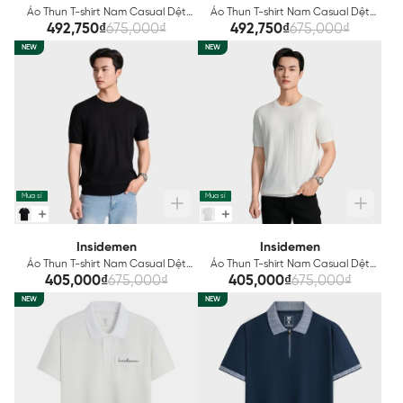
Áo Thun T-shirt Nam Casual Dệt
Áo Thun T-shirt Nam Casual Dệt
Kiểu Len Insidemen ITSU05AS3
Kiểu Len Insidemen ITSU03AS3
492,750₫
675,000₫
492,750₫
675,000₫
NEW
NEW
Mua sỉ
Mua sỉ
Insidemen
Insidemen
Áo Thun T-shirt Nam Casual Dệt
Áo Thun T-shirt Nam Casual Dệt
Kiểu Len Insidemen Slim Fit
Kiểu Len Insidemen ITSU01AS3
405,000₫
675,000₫
405,000₫
675,000₫
ITSU02AS3
NEW
NEW