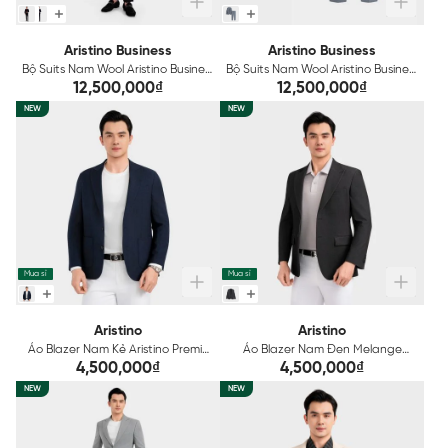
Aristino Business
Aristino Business
Bộ Suits Nam Wool Aristino Business
Bộ Suits Nam Wool Aristino Business
Premio 1SUR01S
Premio 1SU200S0H0
12,500,000₫
12,500,000₫
NEW
NEW
Mua sỉ
Mua sỉ
Aristino
Aristino
Áo Blazer Nam Kẻ Aristino Premio
Áo Blazer Nam Đen Melange
ABZ005S0H4
Aristino Premio ABZ0120S0
4,500,000₫
4,500,000₫
NEW
NEW