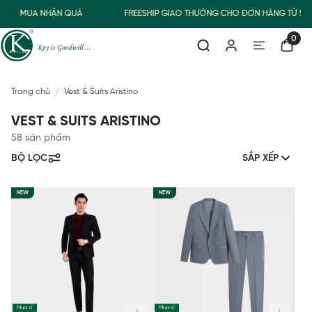
MUA NHẬN QUÀ
FREESHIP GIAO THƯỜNG CHO ĐƠN HÀNG TỪ 500.
0
Trang chủ
Vest & Suits Aristino
VEST & SUITS ARISTINO
58 sản phẩm
BỘ LỌC
SẮP XẾP
NEW
NEW
Mua sỉ
Mua sỉ