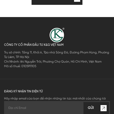
CÔNG TY CỔ PHẦN ĐẦU TƯ K&G VIỆT NAM
Trụ sở chính: Tầng 11, Khối A, Tòa nhà Sông Đà, Đường Phạm Hùng, Phường
Từ Liêm, TP Hà Nội
Chi Nhánh: 84 Nguyễn Trãi, Phường Chợ Quán, Hồ Chí Minh, Việt Nam
Mã số thuế: 0105911105
ĐĂNG KÝ NHẬN TIN ĐIỆN TỬ
Hãy nhập email của bạn để nhận những tin tức mới nhất của chúng tôi
GỬI