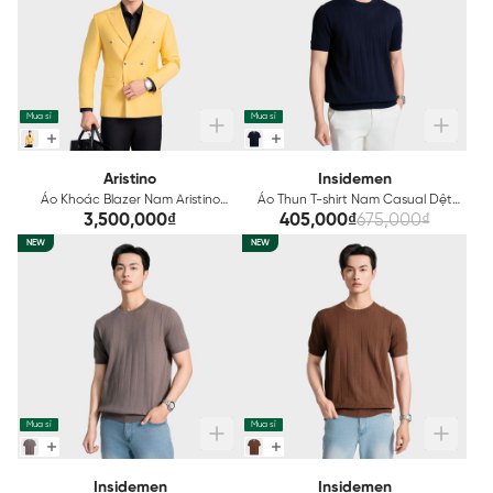
Mua sỉ
Mua sỉ
Aristino
Insidemen
Áo Khoác Blazer Nam Aristino
Áo Thun T-shirt Nam Casual Dệt
Premio ABZ0080Z4
Kiểu Len Insidemen ITSU06AS3
3,500,000₫
405,000₫
675,000₫
NEW
NEW
Mua sỉ
Mua sỉ
Insidemen
Insidemen