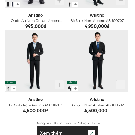
Aristino
Aristino
Quần Âu Nam Casual Aristino
Bộ Suits Nam Aristino ASU0070Z
Regular Fit ATRU010Z
995,000₫
4,950,000₫
Mua sỉ
Mua sỉ
Aristino
Aristino
Bộ Suits Nam Aristino ASU0060Z
Bộ Suits Nam Aristino ASU0050Z
4,500,000₫
4,500,000₫
Đang hiển thị
36
trong số
58 sản phẩm
Xem thêm