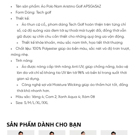
Tên sản phẩm: Áo Polo Nam Aristino Golf APSG45AZ
Form Dáng: Tech golf
Thiết kế:
Áo thun có cổ,, phom dáng Tech Golf hoàn thiện trên từng chỉ
số, có độ suông vừa đem tới sự thoải mái tuyệt đối, đồng thời vẫn
giữ được sự chỉn chu cần thiết cho những quý ông ưa vận động.
Thiết kế khỏe khoắn, màu sắc nam tính, họa tiết thời thượng
Chất liệu: 100% Polyester giúp áo bền màu, sắc nét và độ trơn trượt,
mỏng nhẹ.
Tính năng:
Áo được nâng cấp tính năng Anti UV, giúp chống nắng, bảo vệ
làn da với chỉ số kháng tia UV lên tới 98% và bền bỉ trong suốt thời
gian sử dụng.
Công nghệ sợi vải Moisture Wicking giúp áo thấm hút tốt, đồng
thời khô nhanh hơn.
Màu sắc: Vàng 4; Cam 2; Xanh Aqua 4; Xám 08
Size: S/M/L/XL/XXL
SẢN PHẨM DÀNH CHO BẠN