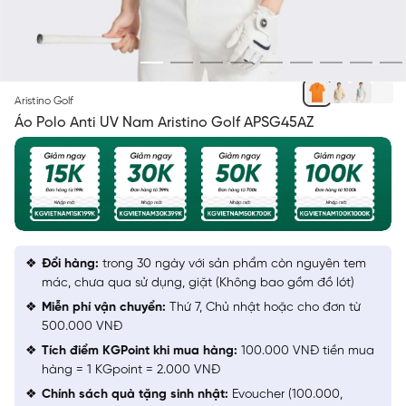
CAM
Aristino Golf
Áo Polo Anti UV Nam Aristino Golf APSG45AZ
Đổi hàng:
trong 30 ngày với sản phẩm còn nguyên tem
mác, chưa qua sử dụng, giặt (Không bao gồm đồ lót)
Miễn phí vận chuyển:
Thứ 7, Chủ nhật hoặc cho đơn từ
500.000 VNĐ
Tích điểm KGPoint khi mua hàng:
100.000 VNĐ tiền mua
hàng = 1 KGpoint = 2.000 VNĐ
Chính sách quà tặng sinh nhật:
Evoucher (100.000,