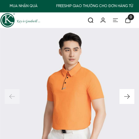
MUA NHẬN QUÀ
FREESHIP GIAO THƯỜNG CHO ĐƠN HÀNG TỪ 50
0