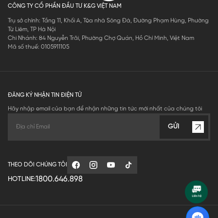
CÔNG TY CỔ PHẦN ĐẦU TƯ K&G VIỆT NAM
Trụ sở chính: Tầng 11, Khối A, Tòa nhà Sông Đà, Đường Phạm Hùng, Phường
Từ Liêm, TP Hà Nội
Chi Nhánh: 84 Nguyễn Trãi, Phường Chợ Quán, Hồ Chí Minh, Việt Nam
Mã số thuế: 0105911105
ĐĂNG KÝ NHẬN TIN ĐIỆN TỬ
Hãy nhập email của bạn để nhận những tin tức mới nhất của chúng tôi
GỬI
THEO DÕI CHÚNG TÔI
1800.646.898
HOTLINE: