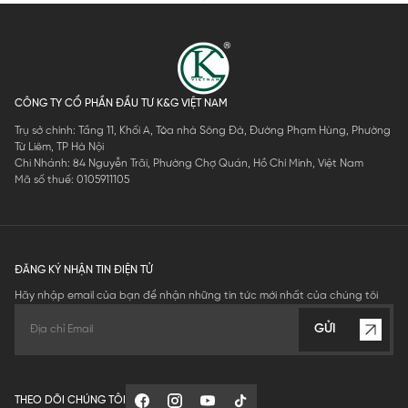
CÔNG TY CỔ PHẦN ĐẦU TƯ K&G VIỆT NAM
Trụ sở chính: Tầng 11, Khối A, Tòa nhà Sông Đà, Đường Phạm Hùng, Phường
Từ Liêm, TP Hà Nội
Chi Nhánh: 84 Nguyễn Trãi, Phường Chợ Quán, Hồ Chí Minh, Việt Nam
Mã số thuế: 0105911105
ĐĂNG KÝ NHẬN TIN ĐIỆN TỬ
Hãy nhập email của bạn để nhận những tin tức mới nhất của chúng tôi
GỬI
THEO DÕI CHÚNG TÔI