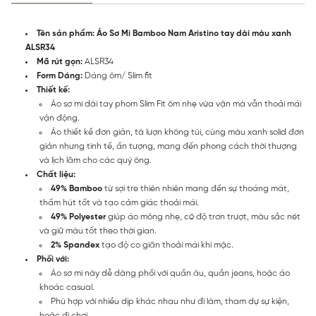
Tên sản phẩm: Áo Sơ Mi Bamboo Nam Aristino tay dài màu xanh
ALSR34
Mã rút gọn:
ALSR34
Form Dáng:
Dáng ôm/ Slim fit
Thiết kế:
Áo sơ mi dài tay phom Slim Fit ôm nhẹ vừa vặn mà vẫn thoải mái
vận động.
Áo thiết kế đơn giản, tà lượn không túi, cùng màu xanh solid đơn
giản nhưng tinh tế, ấn tượng, mang đến phong cách thời thượng
và lịch lãm cho các quý ông.
Chất liệu:
49% Bamboo
từ sợi tre thiên nhiên mang đến sự thoáng mát,
thấm hút tốt và tạo cảm giác thoải mái.
49% Polyester
giúp áo mỏng nhẹ, có độ trơn trượt, màu sắc nét
và giữ màu tốt theo thời gian.
2% Spandex
tạo độ co giãn thoải mái khi mặc.
Phối với:
Áo sơ mi này dễ dàng phối với quần âu, quần jeans, hoặc áo
khoác casual.
Phù hợp với nhiều dịp khác nhau như đi làm, tham dự sự kiện,
hoặc đi chơi.