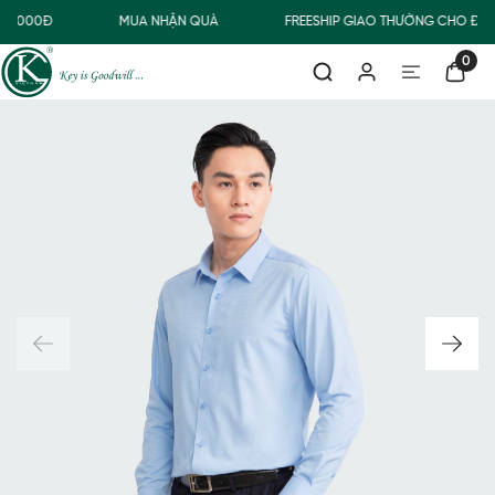
00.000Đ
MUA NHẬN QUÀ
FREESHIP GIAO THƯỜNG CHO ĐƠN
0