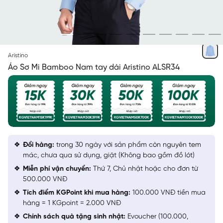
XANH SOLID
Aristino
Áo Sơ Mi Bamboo Nam tay dài Aristino ALSR34
Đổi hàng:
trong 30 ngày với sản phẩm còn nguyên tem
mác, chưa qua sử dụng, giặt (Không bao gồm đồ lót)
Miễn phí vận chuyển:
Thứ 7, Chủ nhật hoặc cho đơn từ
500.000 VNĐ
Tích điểm KGPoint khi mua hàng:
100.000 VNĐ tiền mua
hàng = 1 KGpoint = 2.000 VNĐ
Chính sách quà tặng sinh nhật:
Evoucher (100.000,