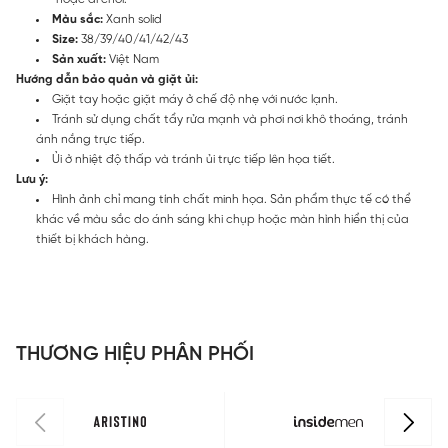
Màu sắc:
Xanh solid
Size:
38/39/40/41/42/43
Sản xuất:
Việt Nam
Hướng dẫn bảo quản và giặt ủi:
Giặt tay hoặc giặt máy ở chế độ nhẹ với nước lạnh.
Tránh sử dụng chất tẩy rửa mạnh và phơi nơi khô thoáng, tránh
ánh nắng trực tiếp.
Ủi ở nhiệt độ thấp và tránh ủi trực tiếp lên họa tiết.
Lưu ý:
Hình ảnh chỉ mang tính chất minh họa. Sản phẩm thực tế có thể
khác về màu sắc do ánh sáng khi chụp hoặc màn hình hiển thị của
thiết bị khách hàng.
THƯƠNG HIỆU PHÂN PHỐI