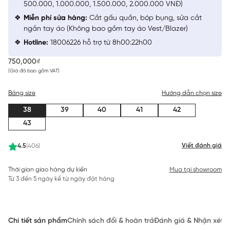
500.000, 1.000.000, 1.500.000, 2.000.000 VNĐ)
Miễn phí sửa hàng:
Cắt gấu quần, bóp bụng, sửa cắt
ngắn tay áo (Không bao gồm tay áo Vest/Blazer)
Hotline:
18006226 hỗ trợ từ 8h00:22h00
750,000₫
(Giá đã bao gồm VAT)
Bảng size
Hướng dẫn chọn size
38
39
40
41
42
43
Viết đánh giá
4.5
(406)
Thời gian giao hàng dự kiến
Mua tại showroom
Từ 3 đến 5 ngày kể từ ngày đặt hàng
Chi tiết sản phẩm
Chính sách đổi & hoàn trả
Đánh giá & Nhận xét