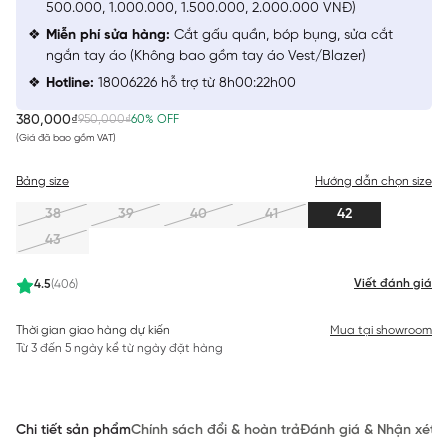
500.000, 1.000.000, 1.500.000, 2.000.000 VNĐ)
Miễn phí sửa hàng:
Cắt gấu quần, bóp bụng, sửa cắt
ngắn tay áo (Không bao gồm tay áo Vest/Blazer)
Hotline:
18006226 hỗ trợ từ 8h00:22h00
380,000₫
950,000₫
60% OFF
(Giá đã bao gồm VAT)
Bảng size
Hướng dẫn chọn size
38
39
40
41
42
43
Viết đánh giá
4.5
(406)
Thời gian giao hàng dự kiến
Mua tại showroom
Từ 3 đến 5 ngày kể từ ngày đặt hàng
Chi tiết sản phẩm
Chính sách đổi & hoàn trả
Đánh giá & Nhận xét