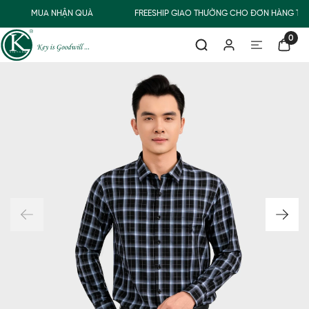
MUA NHẬN QUÀ
FREESHIP GIAO THƯỜNG CHO ĐƠN HÀNG TỪ 
0