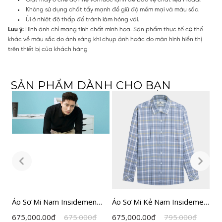
Không sử dụng chất tẩy mạnh để giữ độ mềm mại và màu sắc.
Ủi ở nhiệt độ thấp để tránh làm hỏng vải.
Lưu ý:
Hình ảnh chỉ mang tính chất minh họa. Sản phẩm thực tế có thể
khác về màu sắc do ánh sáng khi chụp ảnh hoặc do màn hình hiển thị
trên thiết bị của khách hàng
SẢN PHẨM DÀNH CHO BẠN
Áo Sơ Mi Nam Insidemen
Áo Sơ Mi Kẻ Nam Insidemen
Áo
màu đen ILS0190Z
Slim Fit ILS1740Z
IL
675,000.00
đ
675.000
đ
675,000.00
đ
795.000
đ
35