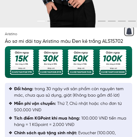
ĐEN KẺ TRẮNG
Aristino
Áo sơ mi dài tay Aristino màu Đen kẻ trắng ALS15702
Đổi hàng:
trong 30 ngày với sản phẩm còn nguyên tem
mác, chưa qua sử dụng, giặt (Không bao gồm đồ lót)
Miễn phí vận chuyển:
Thứ 7, Chủ nhật hoặc cho đơn từ
500.000 VNĐ
Tích điểm KGPoint khi mua hàng:
100.000 VNĐ tiền mua
hàng = 1 KGpoint = 2.000 VNĐ
Chính sách quà tặng sinh nhật:
Evoucher (100.000,