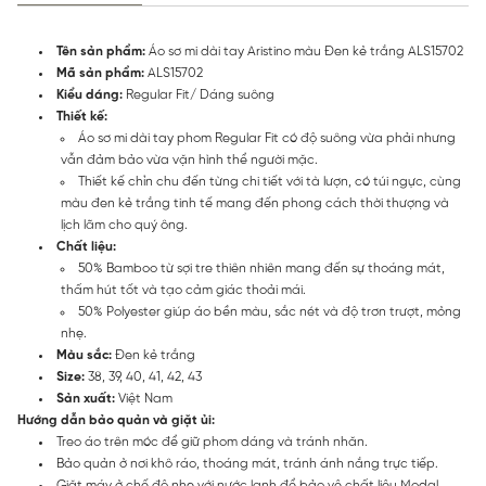
Tên sản phẩm:
Áo sơ mi dài tay Aristino màu Đen kẻ trắng ALS15702
Mã sản phẩm:
ALS15702
Kiểu dáng:
Regular Fit/ Dáng suông
Thiết kế:
Áo sơ mi dài tay phom Regular Fit có độ suông vừa phải nhưng
vẫn đảm bảo vừa vặn hình thể người mặc.
Thiết kế chỉn chu đến từng chi tiết với tà lượn, có túi ngực, cùng
màu đen kẻ trắng tinh tế mang đến phong cách thời thượng và
lịch lãm cho quý ông.
Chất liệu:
50% Bamboo từ sợi tre thiên nhiên mang đến sự thoáng mát,
thấm hút tốt và tạo cảm giác thoải mái.
50% Polyester giúp áo bền màu, sắc nét và độ trơn trượt, mỏng
nhẹ.
Màu sắc:
Đen kẻ trắng
Size:
38, 39, 40, 41, 42, 43
Sản xuất:
Việt Nam
Hướng dẫn bảo quản và giặt ủi:
Treo áo trên móc để giữ phom dáng và tránh nhăn.
Bảo quản ở nơi khô ráo, thoáng mát, tránh ánh nắng trực tiếp.
Giặt máy ở chế độ nhẹ với nước lạnh để bảo vệ chất liệu Modal.