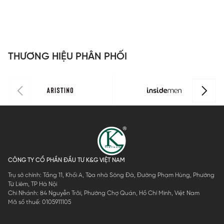
THƯƠNG HIỆU PHÂN PHỐI
CÔNG TY CỔ PHẦN ĐẦU TƯ K&G VIỆT NAM
Trụ sở chính: Tầng 11, Khối A, Tòa nhà Sông Đà, Đường Phạm Hùng, Phường
Từ Liêm, TP Hà Nội
Chi Nhánh: 84 Nguyễn Trãi, Phường Chợ Quán, Hồ Chí Minh, Việt Nam
Mã số thuế: 0105911105