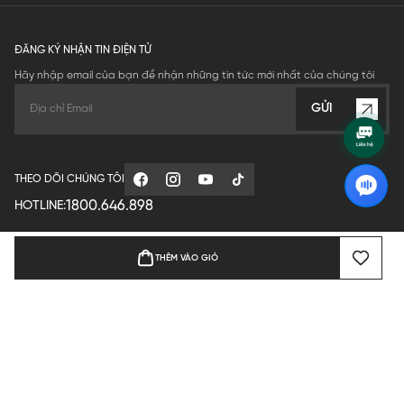
ĐĂNG KÝ NHẬN TIN ĐIỆN TỬ
Hãy nhập email của bạn để nhận những tin tức mới nhất của chúng tôi
GỬI
THEO DÕI CHÚNG TÔI
1800.646.898
HOTLINE:
THÊM VÀO GIỎ
GIỚI THIỆU
QUY ĐỊNH HOẠT ĐỘNG
MANUFACTURE