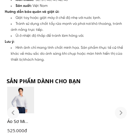
Sản xuất:
Việt Nam
Hướng dẫn bảo quản và giặt ủi:
Giặt tay hoặc giặt máy ở chế độ nhẹ với nước lạnh.
Tránh sử dụng chất tẩy rửa mạnh và phơi nơi khô thoáng, tránh
ánh nắng trực tiếp.
Ủi ở nhiệt độ thấp để tránh làm hỏng vải.
Lưu ý:
Hình ảnh chỉ mang tính chất minh họa. Sản phẩm thực tế có thể
khác về màu sắc do ánh sáng khi chụp hoặc màn hình hiển thị của
thiết bị khách hàng.
SẢN PHẨM DÀNH CHO BẠN
Áo Sơ Mi
Á
Nam Trắng
N
525.000
đ
5