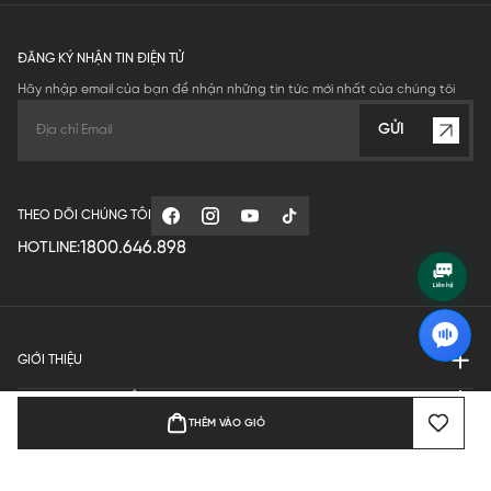
ĐĂNG KÝ NHẬN TIN ĐIỆN TỬ
Hãy nhập email của bạn để nhận những tin tức mới nhất của chúng tôi
GỬI
THEO DÕI CHÚNG TÔI
1800.646.898
HOTLINE:
GIỚI THIỆU
QUY ĐỊNH HOẠT ĐỘNG
THÊM VÀO GIỎ
MANUFACTURE