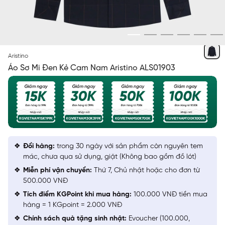
ĐEN KẺ CAM JACQUARD
Aristino
Áo Sơ Mi Đen Kẻ Cam Nam Aristino ALS01903
Đổi hàng:
trong 30 ngày với sản phẩm còn nguyên tem
mác, chưa qua sử dụng, giặt (Không bao gồm đồ lót)
Miễn phí vận chuyển:
Thứ 7, Chủ nhật hoặc cho đơn từ
500.000 VNĐ
Tích điểm KGPoint khi mua hàng:
100.000 VNĐ tiền mua
hàng = 1 KGpoint = 2.000 VNĐ
Chính sách quà tặng sinh nhật:
Evoucher (100.000,