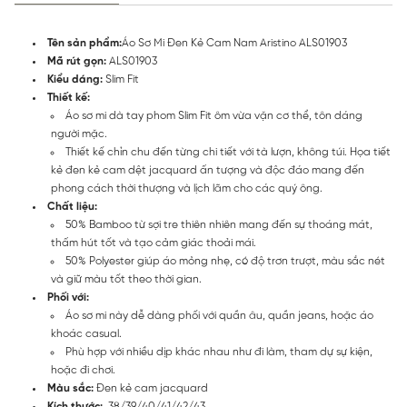
Tên sản phẩm:
Áo Sơ Mi Đen Kẻ Cam Nam Aristino ALS01903
Mã rút gọn:
ALS01903
Kiểu dáng:
Slim Fit
Thiết kế:
Áo sơ mi dà tay phom Slim Fit ôm vừa vặn cơ thể, tôn dáng
người mặc.
Thiết kế chỉn chu đến từng chi tiết với tà lượn, không túi. Họa tiết
kẻ đen kẻ cam dệt jacquard ấn tượng và độc đáo mang đến
phong cách thời thượng và lịch lãm cho các quý ông.
Chất liệu:
50% Bamboo từ sợi tre thiên nhiên mang đến sự thoáng mát,
thấm hút tốt và tạo cảm giác thoải mái.
50% Polyester giúp áo mỏng nhẹ, có độ trơn trượt, màu sắc nét
và giữ màu tốt theo thời gian.
Phối với:
Áo sơ mi này dễ dàng phối với quần âu, quần jeans, hoặc áo
khoác casual.
Phù hợp với nhiều dịp khác nhau như đi làm, tham dự sự kiện,
hoặc đi chơi.
Màu sắc:
Đen kẻ cam jacquard
Kích thước:
38/39/40/41/42/43