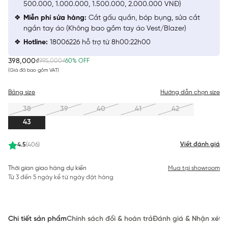
500.000, 1.000.000, 1.500.000, 2.000.000 VNĐ)
Miễn phí sửa hàng:
Cắt gấu quần, bóp bụng, sửa cắt
ngắn tay áo (Không bao gồm tay áo Vest/Blazer)
Hotline:
18006226 hỗ trợ từ 8h00:22h00
398,000₫
995,000₫
60% OFF
(Giá đã bao gồm VAT)
Bảng size
Hướng dẫn chọn size
38
39
40
41
42
43
Viết đánh giá
4.5
(406)
Thời gian giao hàng dự kiến
Mua tại showroom
Từ 3 đến 5 ngày kể từ ngày đặt hàng
Chi tiết sản phẩm
Chính sách đổi & hoàn trả
Đánh giá & Nhận xét