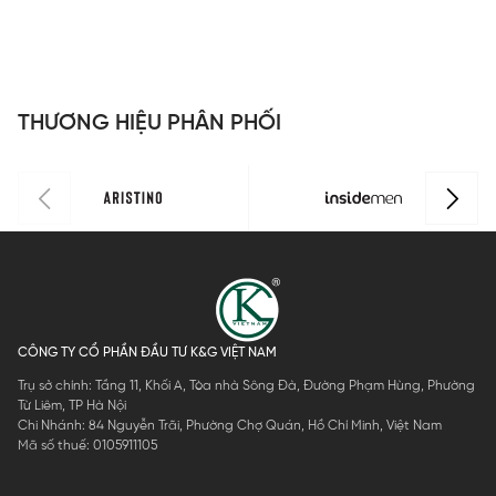
Insidemen
I
Slim Fit
S
ILS158F0H0
I
THƯƠNG HIỆU PHÂN PHỐI
CÔNG TY CỔ PHẦN ĐẦU TƯ K&G VIỆT NAM
Trụ sở chính: Tầng 11, Khối A, Tòa nhà Sông Đà, Đường Phạm Hùng, Phường
Từ Liêm, TP Hà Nội
Chi Nhánh: 84 Nguyễn Trãi, Phường Chợ Quán, Hồ Chí Minh, Việt Nam
Mã số thuế: 0105911105