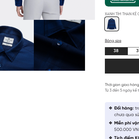
XANH TÍM THAN KẺ 
Bảng size
38
3
Thời gian giao hàng
Từ 3 đến 5 ngày kể
Đổi hàng:
tr
chưa qua sử
Miễn phí vậ
500.000 V
Tích điểm K