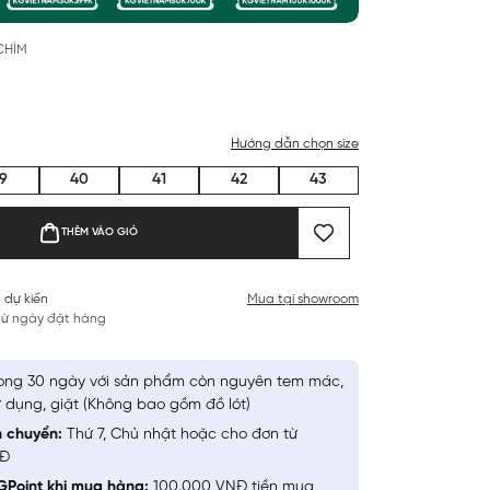
CHÌM
Hướng dẫn chọn size
9
40
41
42
43
THÊM VÀO GIỎ
 dự kiến
Mua tại showroom
 từ ngày đặt hàng
ong 30 ngày với sản phẩm còn nguyên tem mác,
 dụng, giặt (Không bao gồm đồ lót)
n chuyển:
Thứ 7, Chủ nhật hoặc cho đơn từ
NĐ
GPoint khi mua hàng:
100.000 VNĐ tiền mua