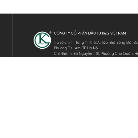
CÔNG TY CỔ PHẦN ĐẦU TƯ K&G VIỆT NAM
Trụ sở chính: Tầng 11, Khối A, Tòa nhà Sông Đà,
Phường Từ Liêm, TP Hà Nội
Chi Nhánh: 84 Nguyễn Trãi, Phường Chợ Quán, Hồ
Mã số thuế: 0105911105
ĐĂNG KÝ NHẬN TIN ĐIỆN TỬ
Hãy nhập email của bạn để nhận những tin tức mới nhất của 
THEO DÕI CHÚNG TÔI