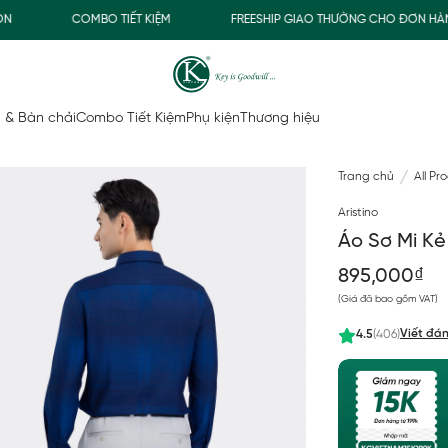
COMBO TIẾT KIỆM
FREESHIP GIAO THƯỜNG CHO ĐƠN HÀNG TỪ
 & Bàn chải
Combo Tiết Kiệm
Phụ kiện
Thương hiệu
Trang chủ
All Pr
Aristino
Áo Sơ Mi K
895,000₫
(Giá đã bao gồm VAT)
Viết đán
4.5
(406)