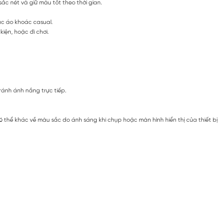
sắc nét và giữ màu tốt theo thời gian.
ặc áo khoác casual.
iện, hoặc đi chơi.
ránh ánh nắng trực tiếp.
ó thể khác về màu sắc do ánh sáng khi chụp hoặc màn hình hiển thị của thiết b