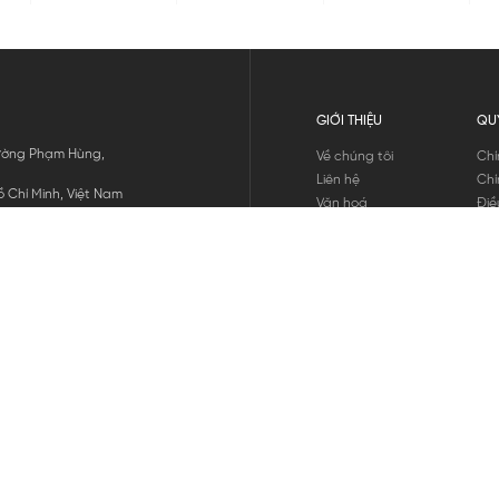
GIỚI THIỆU
QU
 Đường Phạm Hùng,
Về chúng tôi
Chí
Liên hệ
Chí
 Chí Minh, Việt Nam
Văn hoá
Điề
Tuyển dụng
Chí
Tin tức
Thô
Hư
Chí
THANH TOÁN
chúng tôi
GỬI
1800.646.898
HOTLINE: