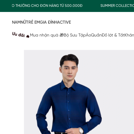
GIAO THƯỜNG CHO ĐƠN HÀNG TỪ 500.000Đ
SUMMER COLLECTION
NAM
NỮ
TRẺ EM
GIA ĐÌNH
ACTIVE
Ưu đãi 🔥
Mua nhận quà 🎁
Bộ Sưu Tập
Áo
Quần
Đồ lót & Tất
Khăn