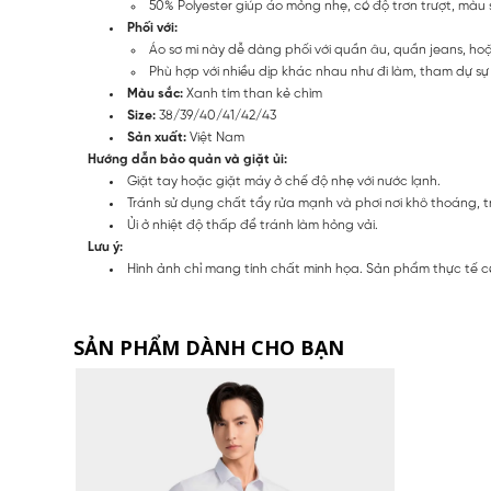
50% Polyester giúp áo mỏng nhẹ, có độ trơn trượt, màu 
Phối với:
Áo sơ mi này dễ dàng phối với quần âu, quần jeans, ho
Phù hợp với nhiều dịp khác nhau như đi làm, tham dự sự k
Màu sắc:
Xanh tím than kẻ chìm
Size:
38/39/40/41/42/43
Sản xuất:
Việt Nam
Hướng dẫn bảo quản và giặt ủi:
Giặt tay hoặc giặt máy ở chế độ nhẹ với nước lạnh.
Tránh sử dụng chất tẩy rửa mạnh và phơi nơi khô thoáng, t
Ủi ở nhiệt độ thấp để tránh làm hỏng vải.
Lưu ý:
Hình ảnh chỉ mang tính chất minh họa. Sản phẩm thực tế c
SẢN PHẨM DÀNH CHO BẠN