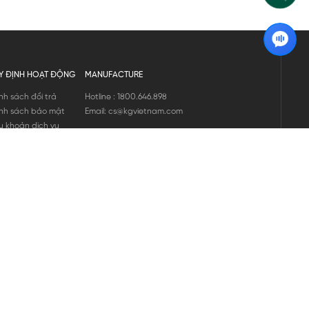
Y ĐỊNH HOẠT ĐỘNG
MANUFACTURE
nh sách đổi trả
Hotline : 1800.646.898
nh sách bảo mật
Email: cs@kgvietnam.com
u khoản dịch vụ
nh sách bảo hành
ng tin hàng hóa
ớng dẫn mua hàng
nh sách vận chuyển