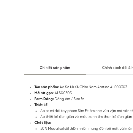
Chi tiết sản phẩm
Chính sách đổi & 
Tên sản phẩm:
Áo Sơ Mi Kẻ Chìm Nam Aristino ALS00303
Mã rút gọn
: ALS00303
Form Dáng:
Dáng ôm / Slim fit
Thiết kế
:
Áo sơ mi dài tay phom Slim Fit ôm nhẹ vừa vặn mà vẫn 
Áo thiết kế đơn giản với màu xanh tím than kẻ đơn giả
Chất liệu:
50% Modal sợi sồi thiên nhiên mang đến bề mặt vải mề