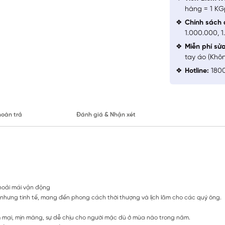
hàng = 1 KG
Chính sách 
1.000.000, 
Miễn phí sử
tay áo (Khô
Hotline:
1800
hoàn trả
Đánh giá & Nhận xét
thoải mái vận động
n nhưng tinh tế, mang đến phong cách thời thượng và lịch lãm cho các quý ông.
m mại, mịn màng, sự dễ chịu cho người mặc dù ở mùa nào trong năm.