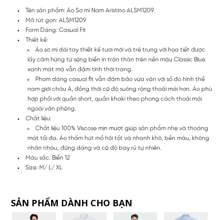
Tên sản phẩm: Áo Sơ mi Nam Aristino ALSM1209
Mã rút gọn: ALSM1209
Form Dáng: Casual Fit
Thiết kế:
Áo sơ mi dài tay thiết kế tươi mới và trẻ trung với họa tiết được
lấy cảm hứng từ sóng biển in tràn thân trên nền màu Classic Blue
xanh mát mà vẫn đậm tính thời trang.
Phom dáng casual fit vẫn đảm bảo vừa vặn với số đo hình thể
nam giới châu Á, đồng thời có độ suông rộng thoải mái hơn. Áo phù
hợp phối với quần short, quần khaki theo phong cách thoải mái
ngoài văn phòng.
Chất liệu:
Chất liệu 100% Viscose mịn mượt giúp sản phẩm nhẹ và thoáng
mát tối đa. Áo thấm hút mồ hôi tốt và nhanh khô, bền màu, không
nhăn nhàu, đứng dáng và có độ bay rủ tự nhiên.
Màu sắc: Biển 12
Size: M/ L/ XL
SẢN PHẨM DÀNH CHO BẠN