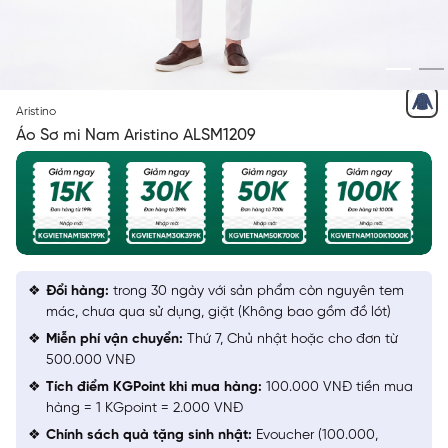
XANH
Aristino
Áo Sơ mi Nam Aristino ALSM1209
Đổi hàng:
trong 30 ngày với sản phẩm còn nguyên tem
mác, chưa qua sử dụng, giặt (Không bao gồm đồ lót)
Miễn phí vận chuyển:
Thứ 7, Chủ nhật hoặc cho đơn từ
500.000 VNĐ
Tích điểm KGPoint khi mua hàng:
100.000 VNĐ tiền mua
hàng = 1 KGpoint = 2.000 VNĐ
Chính sách quà tặng sinh nhật:
Evoucher (100.000,