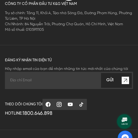
CÔNG TY CỔ PHẦN ĐẦU TƯ K&G VIỆT NAM
Trụ sở chính: Tầng 11, Khối A, Tòa nhà Sông Đà, Đường Phạm Hùng, Phường
Từ Liêm, TP Hà Nội
Chi Nhánh: 84 Nguyễn Trãi, Phường Chợ Quán, Hồ Chí Minh, Việt Nam
Mã số thuế: 0105911105
ĐĂNG KÝ NHẬN TIN ĐIỆN TỬ
Hãy nhập email của bạn để nhận những tin tức mới nhất của chúng tôi
GỬI
THEO DÕI CHÚNG TÔI
1800.646.898
HOTLINE: