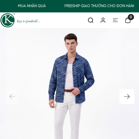
MUA NHẬN QUÀ
FREESHIP GIAO THƯỜNG CHO ĐƠN HÀNG T
0