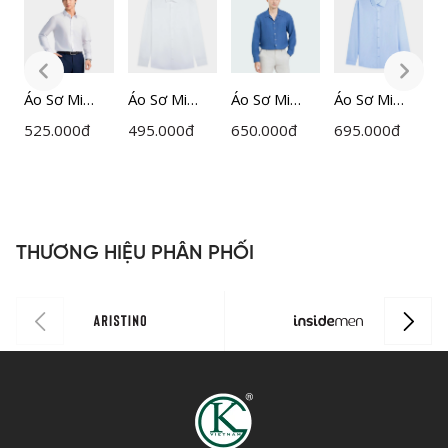
Áo Sơ Mi
Áo Sơ Mi
Áo Sơ Mi
Áo Sơ Mi
Á
Nam Trắng
Nam
Nam Kẻ Sọc
Nam
525.000
đ
495.000
đ
650.000
đ
695.000
đ
6
Insidemen
Lamode
Insidemen
Insidemen
I
Slim Fit
Regular Fit
ILS0750Z
ILS1680Z
S
ILS158F0H0
LLS0020Z
I
THƯƠNG HIỆU PHÂN PHỐI