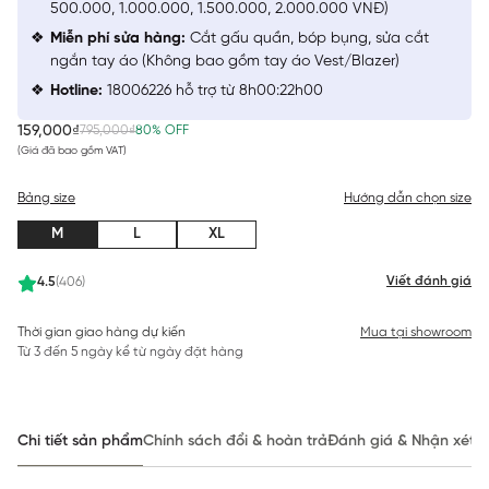
500.000, 1.000.000, 1.500.000, 2.000.000 VNĐ)
Miễn phí sửa hàng:
Cắt gấu quần, bóp bụng, sửa cắt
ngắn tay áo (Không bao gồm tay áo Vest/Blazer)
Hotline:
18006226 hỗ trợ từ 8h00:22h00
159,000₫
795,000₫
80% OFF
(Giá đã bao gồm VAT)
Bảng size
Hướng dẫn chọn size
M
L
XL
Viết đánh giá
4.5
(406)
Thời gian giao hàng dự kiến
Mua tại showroom
Từ 3 đến 5 ngày kể từ ngày đặt hàng
Chi tiết sản phẩm
Chính sách đổi & hoàn trả
Đánh giá & Nhận xét