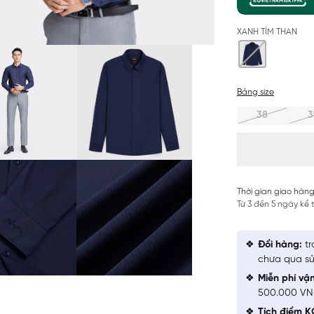
XANH TÍM THAN
Bảng size
38
3
Thời gian giao hàng
Từ 3 đến 5 ngày kể
Đổi hàng:
tr
chưa qua sử
Miễn phí vậ
500.000 V
Tích điểm K