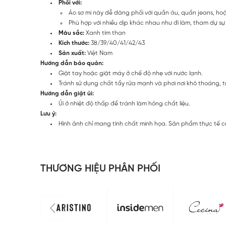
Phối với:
Áo sơ mi này dễ dàng phối với quần âu, quần jeans, h
Phù hợp với nhiều dịp khác nhau như đi làm, tham dự sự k
Màu sắc:
Xanh tím than
Kích thước:
38/39/40/41/42/43
Sản xuất:
Việt Nam
Hướng dẫn bảo quản:
Giặt tay hoặc giặt máy ở chế độ nhẹ với nước lạnh.
Tránh sử dụng chất tẩy rửa mạnh và phơi nơi khô thoáng, t
Hướng dẫn giặt ủi:
Ủi ở nhiệt độ thấp để tránh làm hỏng chất liệu.
Lưu ý:
Hình ảnh chỉ mang tính chất minh họa. Sản phẩm thực tế c
THƯƠNG HIỆU PHÂN PHỐI