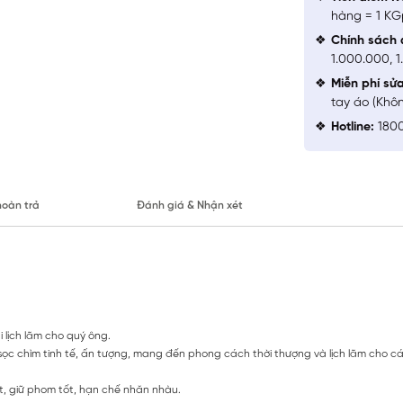
hàng = 1 KG
Chính sách 
1.000.000, 
Miễn phí sử
tay áo (Khô
Hotline:
1800
hoàn trả
Đánh giá & Nhận xét
i lịch lãm cho quý ông.
ẻ sọc chìm tinh tế, ấn tượng, mang đến phong cách thời thượng và lịch lãm cho c
ét, giữ phom tốt, hạn chế nhăn nhàu.