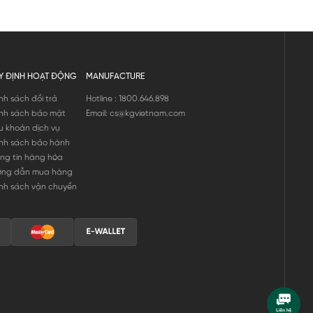
Y ĐỊNH HOẠT ĐỘNG
MANUFACTURE
nh sách đổi trả
Hotline : 1800.646.898
nh sách bảo mật
Email: cs@kgvietnam.com
u khoản dịch vụ
nh sách bảo hành
ng tin hàng hóa
ớng dẫn mua hàng
nh sách vận chuyển