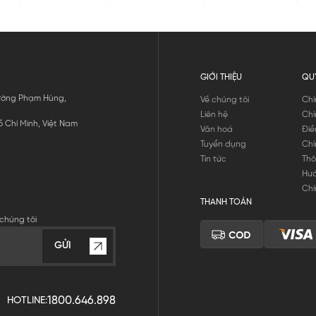
GIỚI THIỆU
QU
 Đường Phạm Hùng,
Về chúng tôi
Chí
Liên hệ
Chí
 Chí Minh, Việt Nam
Văn hoá
Điề
Tuyển dụng
Chí
Tin tức
Thô
Hư
Chí
THANH TOÁN
chúng tôi
GỬI
1800.646.898
HOTLINE: