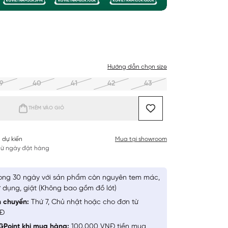
Hướng dẫn chọn size
9
40
41
42
43
THÊM VÀO GIỎ
 dự kiến
Mua tại showroom
 từ ngày đặt hàng
ong 30 ngày với sản phẩm còn nguyên tem mác,
 dụng, giặt (Không bao gồm đồ lót)
n chuyển:
Thứ 7, Chủ nhật hoặc cho đơn từ
NĐ
GPoint khi mua hàng:
100.000 VNĐ tiền mua