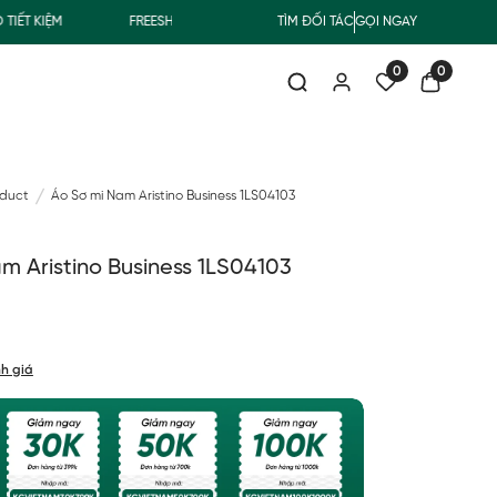
 KIỆM
FREESHIP GIAO THƯỜNG CHO ĐƠN HÀNG TỪ 500.000Đ
TÌM ĐỐI TÁC
GỌI NGAY
0
0
oduct
Áo Sơ mi Nam Aristino Business 1LS04103
m Aristino Business 1LS04103
h giá