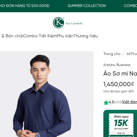
ĐƠN HÀNG TỪ 500.000Đ
SUMMER COLLECTION
COMBO TIẾT
 & Bàn chải
Combo Tiết Kiệm
Phụ kiện
Thương hiệu
Trang chủ
All Pr
Aristino Business
Áo Sơ mi Na
1,450,000₫
(Giá đã bao gồm VAT)
Viết đán
4.5
(406)