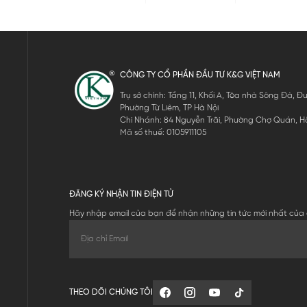
CÔNG TY CỔ PHẦN ĐẦU TƯ K&G VIỆT NAM
Trụ sở chính: Tầng 11, Khối A, Tòa nhà Sông Đà,
Phường Từ Liêm, TP Hà Nội
Chi Nhánh: 84 Nguyễn Trãi, Phường Chợ Quán, Hồ
Mã số thuế: 0105911105
ĐĂNG KÝ NHẬN TIN ĐIỆN TỬ
Hãy nhập email của bạn để nhận những tin tức mới nhất của 
THEO DÕI CHÚNG TÔI