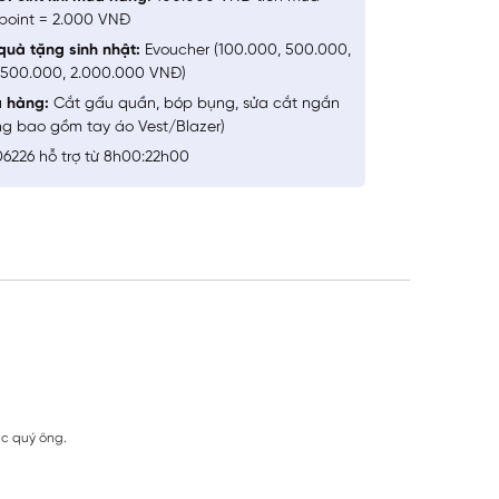
point = 2.000 VNĐ
quà tặng sinh nhật:
Evoucher (100.000, 500.000,
1.500.000, 2.000.000 VNĐ)
a hàng:
Cắt gấu quần, bóp bụng, sửa cắt ngắn
ng bao gồm tay áo Vest/Blazer)
6226 hỗ trợ từ 8h00:22h00
ác quý ông.