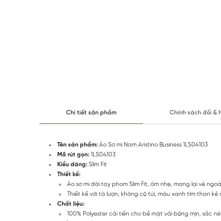
Chi tiết sản phẩm
Chính sách đổi & 
Tên sản phẩm:
Áo Sơ mi Nam Aristino Business 1LS04103
Mã rút gọn:
1LS04103
Kiểu dáng:
Slim Fit
Thiết kế:
Áo sơ mi dài tay phom Slim Fit, ôm nhẹ, mang lại vẻ ngoà
Thiết kế với tà lượn, không có túi, màu xanh tím than k
Chất liệu:
100% Polyester cải tiến cho bề mặt vải bóng mịn, sắc n