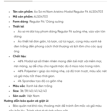
Tên sản phẩm
: Áo Sơ mi Nam Aristino Modal Regular Fit ALS04703
Mã sản phẩm:
ALS04703
Form dáng
: Regular Fit/ Dáng suông
Thiết kế
:
Áo sơ mi dài tay phom dáng Regular Fit suông nhẹ, vừa vặn tôn
dáng
Áo thiết kế đơn giản, tà lượn, có túi ngực, cùng màu xanh kẻ
đen trắng đến phong cách thời thượng và lịch lãm cho các quý
ông
Chất liệu
:
48% Modal sợi sồi thiên nhiên mang đến bề mặt vải mềm mại,
mịn màng, sự dễ chịu cho người mặc dù ở mùa nào trong năm.
48% Polyester r giúp áo mỏng nhẹ, có độ trơn trượt, màu sắc nét
và giữ màu tốt theo thời gian.
4% Spandex tạo độ co giãn nhẹ
Màu sắc
: Xanh kẻ đen trắng
Size
: 38/39/40/41/42/43
Sản xuất
: Việt Nam
Hướng dẫn bảo quản và giặt ủi
:
Bảo quản nơi khô ráo, thoáng mát để tránh ẩm mốc và giữ màu
sắc bền lâu. Tránh phơi dưới ánh nắng gắt.