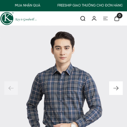
MUA NHẬN QUÀ
FREESHIP GIAO THƯỜNG CHO ĐƠN HÀNG TỪ
0