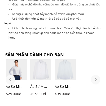
Giặt máy ở chế độ nhẹ với nước lạnh để giữ form dáng và chất liệu
vải.
Không sử dụng chất tẩy mạnh để tránh làm phai màu.
Ủi ở nhiệt độ thấp từ mặt trái để bảo vệ bề mặt vải.
Lưu ý
:
Hình ảnh chỉ mang tính chất minh họa. Màu sắc thực tế có thể khác
biệt do ánh sáng khi chụp ảnh hoặc màn hình hiển thị của khách
hàng.
SẢN PHẨM DÀNH CHO BẠN
Áo Sơ Mi
Áo Sơ Mi
Áo Sơ Mi
Á
Nam Trắng
Nam
Nam
N
525.000
đ
495.000
đ
495.000
đ
5
Insidemen
Lamode Slim
Lamode
I
Slim Fit
Fit
Regular Fit
S