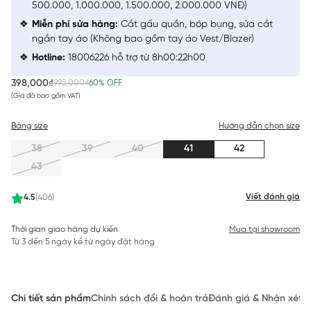
500.000, 1.000.000, 1.500.000, 2.000.000 VNĐ)
Miễn phí sửa hàng:
Cắt gấu quần, bóp bụng, sửa cắt
ngắn tay áo (Không bao gồm tay áo Vest/Blazer)
Hotline:
18006226 hỗ trợ từ 8h00:22h00
398,000₫
995,000₫
60% OFF
(Giá đã bao gồm VAT)
Bảng size
Hướng dẫn chọn size
38
39
40
41
42
43
Viết đánh giá
4.5
(406)
Thời gian giao hàng dự kiến
Mua tại showroom
Từ 3 đến 5 ngày kể từ ngày đặt hàng
Chi tiết sản phẩm
Chính sách đổi & hoàn trả
Đánh giá & Nhận xét