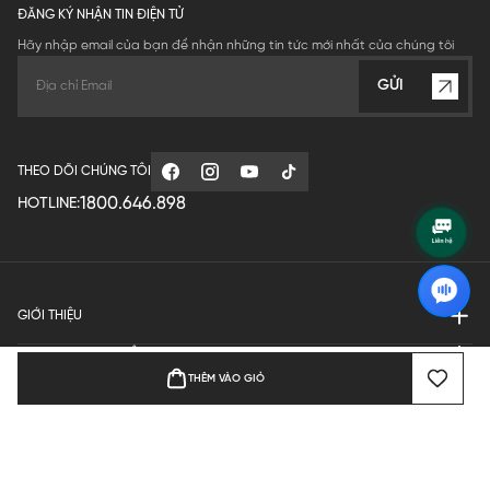
ĐĂNG KÝ NHẬN TIN ĐIỆN TỬ
Hãy nhập email của bạn để nhận những tin tức mới nhất của chúng tôi
GỬI
THEO DÕI CHÚNG TÔI
1800.646.898
HOTLINE:
GIỚI THIỆU
QUY ĐỊNH HOẠT ĐỘNG
THÊM VÀO GIỎ
MANUFACTURE
THANH TOÁN