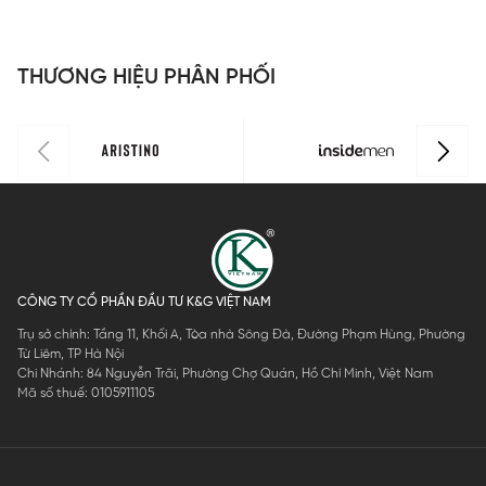
ILS158F0H0
LLS0010Z
LLS0020Z
I
THƯƠNG HIỆU PHÂN PHỐI
CÔNG TY CỔ PHẦN ĐẦU TƯ K&G VIỆT NAM
Trụ sở chính: Tầng 11, Khối A, Tòa nhà Sông Đà, Đường Phạm Hùng, Phường
Từ Liêm, TP Hà Nội
Chi Nhánh: 84 Nguyễn Trãi, Phường Chợ Quán, Hồ Chí Minh, Việt Nam
Mã số thuế: 0105911105