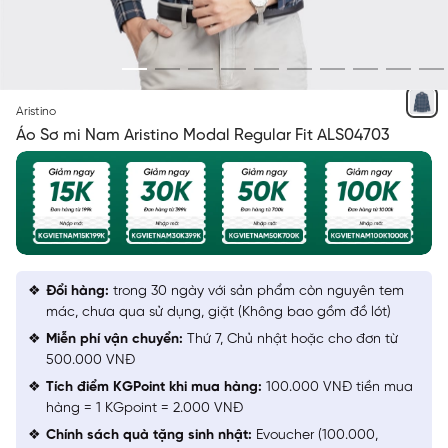
XANH KẺ ĐEN TRẮNG
Aristino
Áo Sơ mi Nam Aristino Modal Regular Fit ALS04703
Đổi hàng:
trong 30 ngày với sản phẩm còn nguyên tem
mác, chưa qua sử dụng, giặt (Không bao gồm đồ lót)
Miễn phí vận chuyển:
Thứ 7, Chủ nhật hoặc cho đơn từ
500.000 VNĐ
Tích điểm KGPoint khi mua hàng:
100.000 VNĐ tiền mua
hàng = 1 KGpoint = 2.000 VNĐ
Chính sách quà tặng sinh nhật:
Evoucher (100.000,