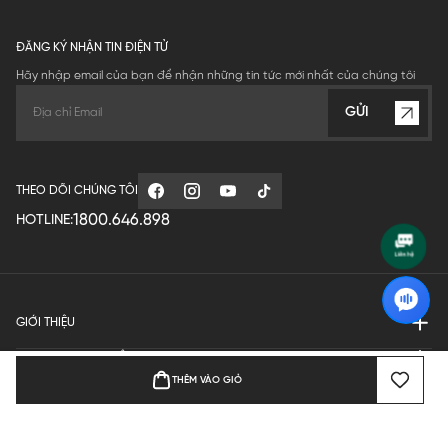
ĐĂNG KÝ NHẬN TIN ĐIỆN TỬ
Hãy nhập email của bạn để nhận những tin tức mới nhất của chúng tôi
GỬI
THEO DÕI CHÚNG TÔI
1800.646.898
HOTLINE:
GIỚI THIỆU
QUY ĐỊNH HOẠT ĐỘNG
THÊM VÀO GIỎ
MANUFACTURE
THANH TOÁN