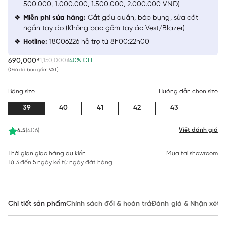
500.000, 1.000.000, 1.500.000, 2.000.000 VNĐ)
Miễn phí sửa hàng:
Cắt gấu quần, bóp bụng, sửa cắt
ngắn tay áo (Không bao gồm tay áo Vest/Blazer)
Hotline:
18006226 hỗ trợ từ 8h00:22h00
690,000₫
1,150,000₫
40% OFF
(Giá đã bao gồm VAT)
Bảng size
Hướng dẫn chọn size
39
40
41
42
43
Viết đánh giá
4.5
(406)
Thời gian giao hàng dự kiến
Mua tại showroom
Từ 3 đến 5 ngày kể từ ngày đặt hàng
Chi tiết sản phẩm
Chính sách đổi & hoàn trả
Đánh giá & Nhận xét