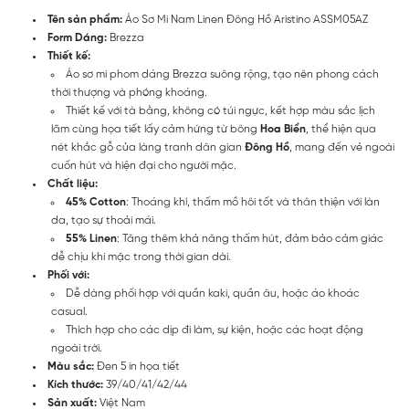
Tên sản phẩm:
Áo Sơ Mi Nam Linen Đông Hồ Aristino ASSM05AZ
Form Dáng:
Brezza
Thiết kế:
Áo sơ mi phom dáng Brezza suông rộng, tạo nên phong cách
thời thượng và phóng khoáng.
Thiết kế với tà bằng, không có túi ngực, kết hợp màu sắc lịch
lãm cùng họa tiết lấy cảm hứng từ bông
Hoa Biển
, thể hiện qua
nét khắc gỗ của làng tranh dân gian
Đông Hồ
, mang đến vẻ ngoài
cuốn hút và hiện đại cho người mặc.
Chất liệu:
45% Cotton
: Thoáng khí, thấm mồ hôi tốt và thân thiện với làn
da, tạo sự thoải mái.
55% Linen
: Tăng thêm khả năng thấm hút, đảm bảo cảm giác
dễ chịu khi mặc trong thời gian dài.
Phối với:
Dễ dàng phối hợp với quần kaki, quần âu, hoặc áo khoác
casual.
Thích hợp cho các dịp đi làm, sự kiện, hoặc các hoạt động
ngoài trời.
Màu sắc:
Đen 5 in họa tiết
Kích thước:
39/40/41/42/44
Sản xuất:
Việt Nam