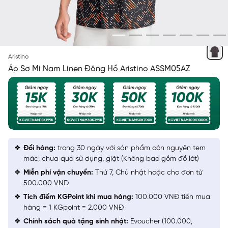
ĐEN 5 IN HỌA TIẾT
Aristino
Áo Sơ Mi Nam Linen Đông Hồ Aristino ASSM05AZ
Đổi hàng:
trong 30 ngày với sản phẩm còn nguyên tem
mác, chưa qua sử dụng, giặt (Không bao gồm đồ lót)
Miễn phí vận chuyển:
Thứ 7, Chủ nhật hoặc cho đơn từ
500.000 VNĐ
Tích điểm KGPoint khi mua hàng:
100.000 VNĐ tiền mua
hàng = 1 KGpoint = 2.000 VNĐ
Chính sách quà tặng sinh nhật:
Evoucher (100.000,