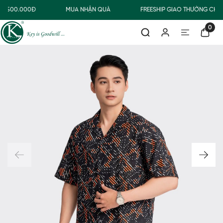
Ừ 500.000Đ
MUA NHẬN QUÀ
FREESHIP GIAO THƯỜNG CHO
0