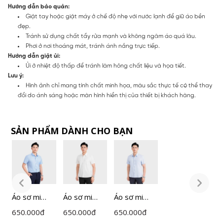
Hướng dẫn bảo quản:
Giặt tay hoặc giặt máy ở chế độ nhẹ với nước lạnh để giữ áo bền
đẹp.
Tránh sử dụng chất tẩy rửa mạnh và không ngâm áo quá lâu.
Phơi ở nơi thoáng mát, tránh ánh nắng trực tiếp.
Hướng dẫn giặt ủi:
Ủi ở nhiệt độ thấp để tránh làm hỏng chất liệu và họa tiết.
Lưu ý:
Hình ảnh chỉ mang tính chất minh họa, màu sắc thực tế có thể thay
đổi do ánh sáng hoặc màn hình hiển thị của thiết bị khách hàng.
SẢN PHẨM DÀNH CHO BẠN
Áo sơ mi
Áo sơ mi
Áo sơ mi
Á
ngắn tay
ngắn tay
ngắn tay
n
650.000
đ
650.000
đ
650.000
đ
6
nam
nam
nam
n