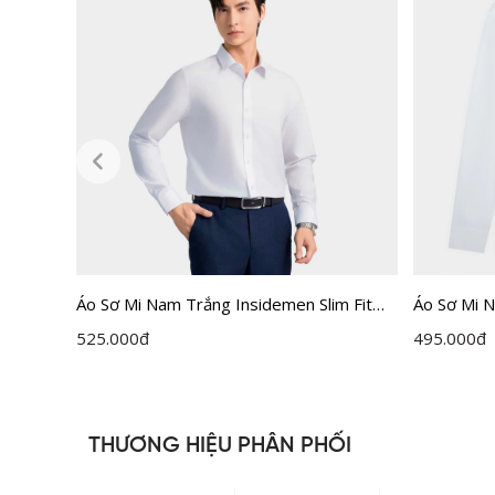
Áo Sơ Mi Nam Trắng Insidemen Slim Fit
Áo Sơ Mi 
ILS158F0H0
LLS0020Z
525.000
đ
495.000
đ
THƯƠNG HIỆU PHÂN PHỐI