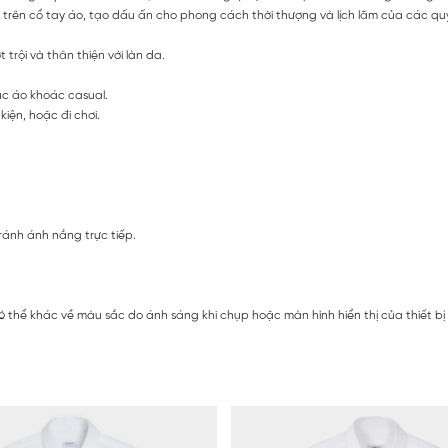
thêu trên cổ tay áo, tạo dấu ấn cho phong cách thời thượng và lịch lãm của các qu
trội và thân thiện với làn da.
ặc áo khoác casual.
iện, hoặc đi chơi.
ránh ánh nắng trực tiếp.
ó thể khác về màu sắc do ánh sáng khi chụp hoặc màn hình hiển thị của thiết b