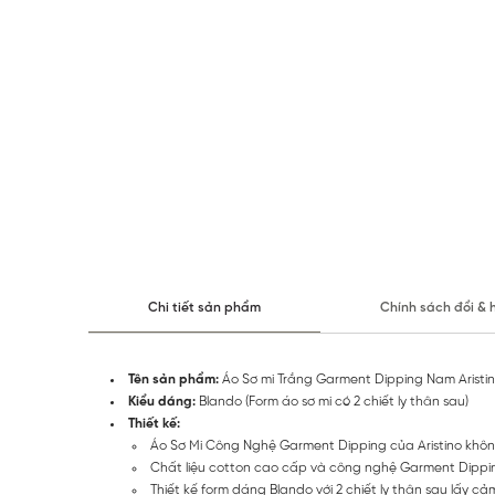
Chi tiết sản phẩm
Chính sách đổi & 
Tên sản phẩm:
Áo Sơ mi Trắng Garment Dipping Nam Aristin
Kiểu dáng:
Blando (Form áo sơ mi có 2 chiết ly thân sau)
Thiết kế:
Áo Sơ Mi Công Nghệ Garment Dipping của Aristino khôn
Chất liệu cotton cao cấp và công nghệ Garment Dipping
Thiết kế form dáng Blando với 2 chiết ly thân sau lấy c