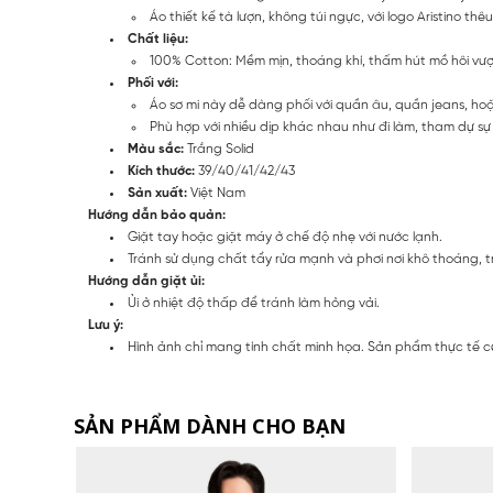
Áo thiết kế tà lượn, không túi ngực, với logo Aristino 
Chất liệu:
100% Cotton: Mềm mịn, thoáng khí, thấm hút mồ hôi vượt 
Phối với:
Áo sơ mi này dễ dàng phối với quần âu, quần jeans, ho
Phù hợp với nhiều dịp khác nhau như đi làm, tham dự sự k
Màu sắc:
Trắng Solid
Kích thước:
39/40/41/42/43
Sản xuất:
Việt Nam
Hướng dẫn bảo quản:
Giặt tay hoặc giặt máy ở chế độ nhẹ với nước lạnh.
Tránh sử dụng chất tẩy rửa mạnh và phơi nơi khô thoáng, t
Hướng dẫn giặt ủi:
Ủi ở nhiệt độ thấp để tránh làm hỏng vải.
Lưu ý:
Hình ảnh chỉ mang tính chất minh họa. Sản phẩm thực tế c
SẢN PHẨM DÀNH CHO BẠN