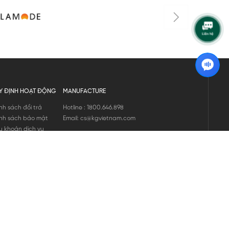
Y ĐỊNH HOẠT ĐỘNG
MANUFACTURE
nh sách đổi trả
Hotline : 1800.646.898
nh sách bảo mật
Email: cs@kgvietnam.com
u khoản dịch vụ
nh sách bảo hành
ng tin hàng hóa
ớng dẫn mua hàng
nh sách vận chuyển