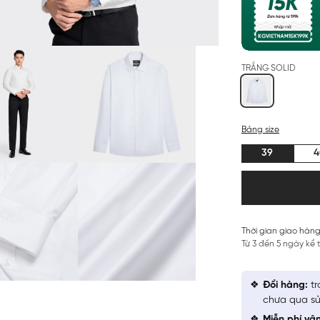
TRẮNG SOLID
Bảng size
39
4
Thời gian giao hàng
Từ 3 đến 5 ngày kể
Đổi hàng:
tr
chưa qua sử
Miễn phí vậ