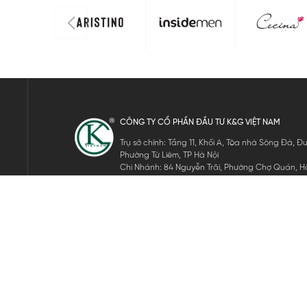
CÔNG TY CỔ PHẦN ĐẦU TƯ K&G VIỆT NAM
Trụ sở chính: Tầng 11, Khối A, Tòa nhà Sông Đà,
Phường Từ Liêm, TP Hà Nội
Chi Nhánh: 84 Nguyễn Trãi, Phường Chợ Quán, Hồ
Mã số thuế: 0105911105
ĐĂNG KÝ NHẬN TIN ĐIỆN TỬ
Hãy nhập email của bạn để nhận những tin tức mới nhất của 