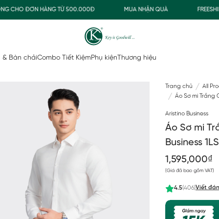
CHO ĐƠN HÀNG TỪ 500.000Đ
MUA NHẬN QUÀ
FREESHIP G
 & Bàn chải
Combo Tiết Kiệm
Phụ kiện
Thương hiệu
Trang chủ
All Pr
Áo Sơ mi Trắng 
Aristino Business
Áo Sơ mi Tr
Business 1L
1,595,000₫
(Giá đã bao gồm VAT)
Viết đán
4.5
(406)