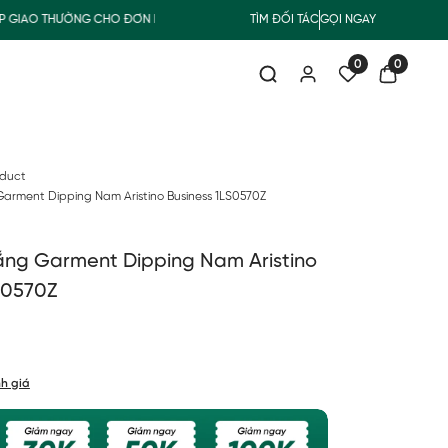
IAO THƯỜNG CHO ĐƠN HÀNG TỪ 500.000Đ
TÌM ĐỐI TÁC
SUMMER COLLECTION
GỌI NGAY
0
0
oduct
Garment Dipping Nam Aristino Business 1LS0570Z
ắng Garment Dipping Nam Aristino
S0570Z
h giá