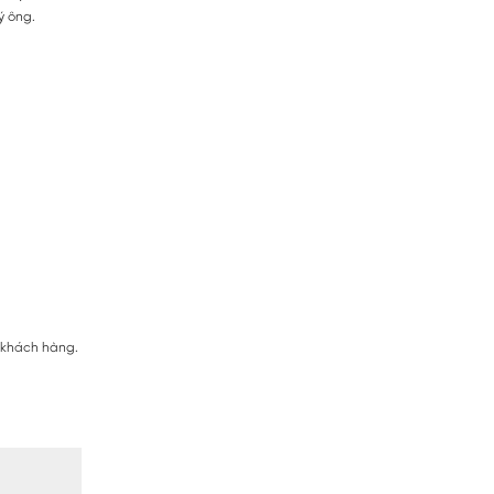
ý ông.
ị khách hàng.