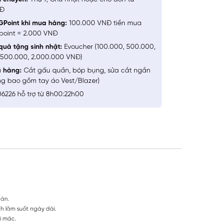
NĐ
GPoint khi mua hàng:
100.000 VNĐ tiền mua
point = 2.000 VNĐ
quà tặng sinh nhật:
Evoucher (100.000, 500.000,
1.500.000, 2.000.000 VNĐ)
a hàng:
Cắt gấu quần, bóp bụng, sửa cắt ngắn
ng bao gồm tay áo Vest/Blazer)
6226 hỗ trợ từ 8h00:22h00
hân.
h lãm suốt ngày dài.
i mặc.