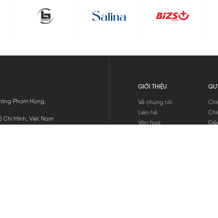
GIỚI THIỆU
QU
 Đường Phạm Hùng,
Về chúng tôi
Chí
Liên hệ
Chí
 Chí Minh, Việt Nam
Văn hoá
Điề
Tuyển dụng
Chí
Tin tức
Thô
Hư
Chí
THANH TOÁN
chúng tôi
GỬI