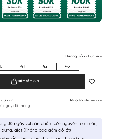
Hướng dẫn chọn size
0
41
42
43
THÊM VÀO GIỎ
 dự kiến
Mua tại showroom
 từ ngày đặt hàng
ong 30 ngày với sản phẩm còn nguyên tem mác,
 dụng, giặt (Không bao gồm đồ lót)
n chuyển:
Thứ 7, Chủ nhật hoặc cho đơn từ