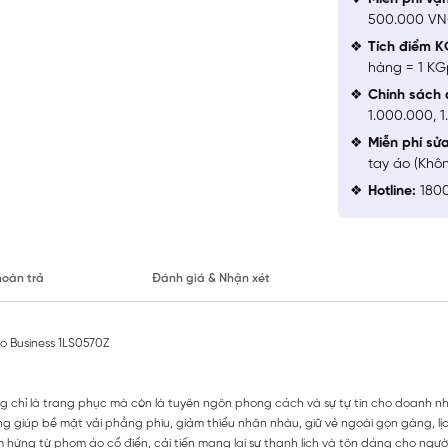
500.000 V
Tích điểm K
hàng = 1 KG
Chính sách 
1.000.000, 
Miễn phí sử
tay áo (Khô
Hotline:
1800
hoàn trả
Đánh giá & Nhận xét
o Business 1LS0570Z
g chỉ là trang phục mà còn là tuyên ngôn phong cách và sự tự tin cho doanh n
 giúp bề mặt vải phẳng phiu, giảm thiểu nhăn nhàu, giữ vẻ ngoài gọn gàng, lịc
ảm hứng từ phom áo cổ điển, cải tiến mang lại sự thanh lịch và tôn dáng cho ngườ