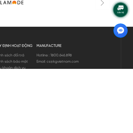
Y ĐỊNH HOẠT ĐỘNG
MANUFACTURE
nh sách đổi trả
Hotline : 1800.646.898
nh sách bảo mật
Email: cs@kgvietnam.com
u khoản dịch vụ
nh sách bảo hành
ng tin hàng hóa
ớng dẫn mua hàng
nh sách vận chuyển