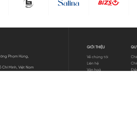
GIỚI THIỆU
QU
 Đường Phạm Hùng,
Về chúng tôi
Chí
Liên hệ
Chí
 Chí Minh, Việt Nam
Văn hoá
Điề
Tuyển dụng
Chí
Tin tức
Thô
Hư
Chí
THANH TOÁN
chúng tôi
GỬI