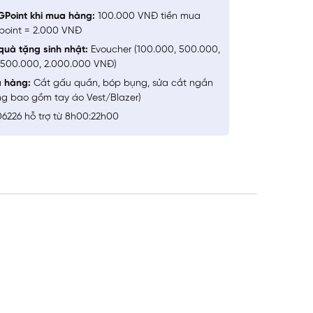
GPoint khi mua hàng:
100.000 VNĐ tiền mua
point = 2.000 VNĐ
quà tặng sinh nhật:
Evoucher (100.000, 500.000,
1.500.000, 2.000.000 VNĐ)
a hàng:
Cắt gấu quần, bóp bụng, sửa cắt ngắn
ng bao gồm tay áo Vest/Blazer)
6226 hỗ trợ từ 8h00:22h00