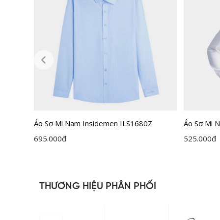
Áo Sơ Mi Nam Insidemen ILS1680Z
Áo Sơ Mi N
ILS158F0
695.000
đ
525.000
đ
THƯƠNG HIỆU PHÂN PHỐI