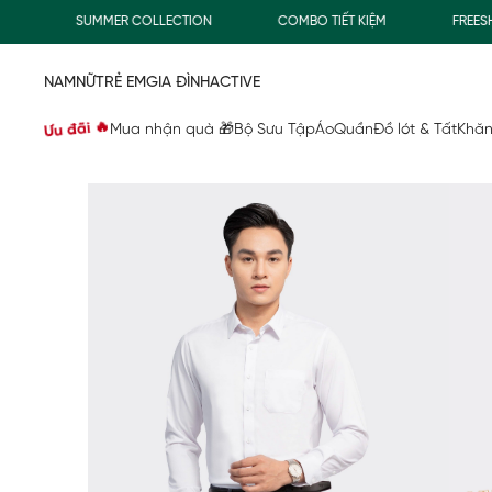
SUMMER COLLECTION
COMBO TIẾT KIỆM
FREESHIP 
NAM
NỮ
TRẺ EM
GIA ĐÌNH
ACTIVE
Ưu đãi 🔥
Mua nhận quà 🎁
Bộ Sưu Tập
Áo
Quần
Đồ lót & Tất
Khăn