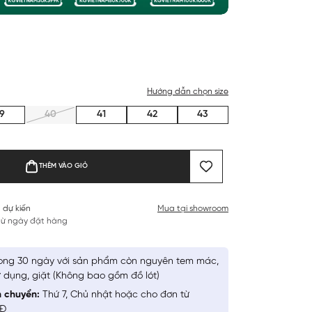
Hướng dẫn chọn size
9
40
41
42
43
THÊM VÀO GIỎ
 dự kiến
Mua tại showroom
 từ ngày đặt hàng
ong 30 ngày với sản phẩm còn nguyên tem mác,
 dụng, giặt (Không bao gồm đồ lót)
n chuyển:
Thứ 7, Chủ nhật hoặc cho đơn từ
NĐ