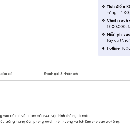
Tích điểm K
hàng = 1 KG
Chính sách 
1.000.000, 
Miễn phí sử
tay áo (Khô
Hotline:
1800
hoàn trả
Đánh giá & Nhận xét
ộng vừa đủ mà vẫn đảm bảo vừa vặn hình thể người mặc.
ùng màu trắng mang đến phong cách thời thượng và lịch lãm cho các quý ông.