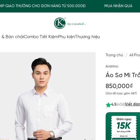
GIAO THƯỜNG CHO ĐƠN HÀNG TỪ 500.000Đ
MUA NHẬN QUÀ
 & Bàn chải
Combo Tiết Kiệm
Phụ kiện
Thương hiệu
Trang chủ
All Pr
Aristino
Áo Sơ Mi Tr
850,000₫
(Giá đã bao gồm VAT)
Viết đán
4.5
(406)