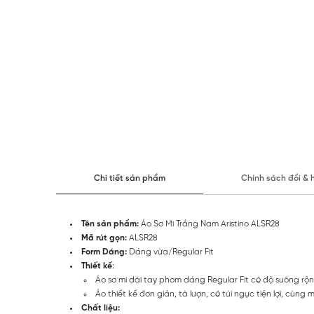
Chi tiết sản phẩm
Chính sách đổi & 
Tên sản phẩm:
Áo Sơ Mi Trắng Nam Aristino ALSR28
Mã rút gọn:
ALSR28
Form Dáng:
Dáng vừa/Regular Fit
Thiết kế
:
Áo sơ mi dài tay phom dáng Regular Fit có độ suông r
Áo thiết kế đơn giản, tà lượn, có túi ngực tiện lợi, c
Chất liệu: