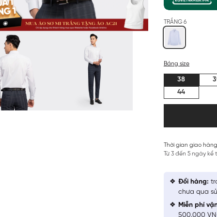
TRẮNG 6
Bảng size
38
3
44
Thời gian giao hàng
Từ 3 đến 5 ngày kể
Đổi hàng:
tr
chưa qua sử
Miễn phí vậ
500.000 V