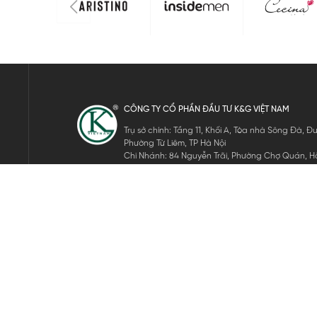
CÔNG TY CỔ PHẦN ĐẦU TƯ K&G VIỆT NAM
Trụ sở chính: Tầng 11, Khối A, Tòa nhà Sông Đà,
Phường Từ Liêm, TP Hà Nội
Chi Nhánh: 84 Nguyễn Trãi, Phường Chợ Quán, Hồ
Mã số thuế: 0105911105
ĐĂNG KÝ NHẬN TIN ĐIỆN TỬ
Hãy nhập email của bạn để nhận những tin tức mới nhất của 