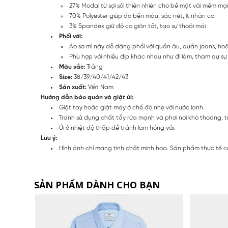
27% Modal từ sợi sồi thiên nhiên cho bề mặt vải mềm mại
70% Polyester giúp áo bền màu, sắc nét, ít nhăn co.
3% Spandex giữ độ co giãn tốt, tạo sự thoải mái
Phối với:
Áo sơ mi này dễ dàng phối với quần âu, quần jeans, ho
Phù hợp với nhiều dịp khác nhau như đi làm, tham dự sự k
Màu sắc:
Trắng
Size:
38/39/40/41/42/43
Sản xuất:
Việt Nam
Hướng dẫn bảo quản và giặt ủi:
Giặt tay hoặc giặt máy ở chế độ nhẹ với nước lạnh.
Tránh sử dụng chất tẩy rửa mạnh và phơi nơi khô thoáng, t
Ủi ở nhiệt độ thấp để tránh làm hỏng vải.
Lưu ý:
Hình ảnh chỉ mang tính chất minh họa. Sản phẩm thực tế c
SẢN PHẨM DÀNH CHO BẠN