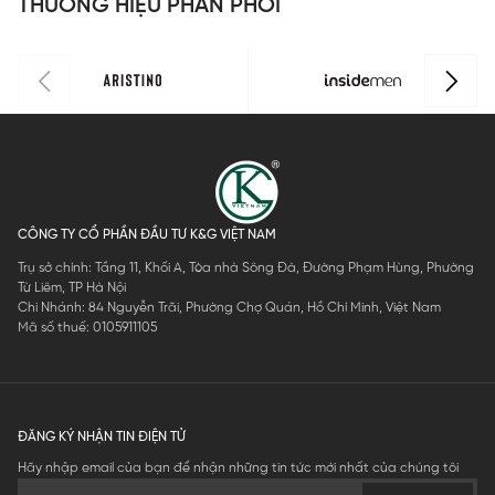
THƯƠNG HIỆU PHÂN PHỐI
CÔNG TY CỔ PHẦN ĐẦU TƯ K&G VIỆT NAM
Trụ sở chính: Tầng 11, Khối A, Tòa nhà Sông Đà, Đường Phạm Hùng, Phường
Từ Liêm, TP Hà Nội
Chi Nhánh: 84 Nguyễn Trãi, Phường Chợ Quán, Hồ Chí Minh, Việt Nam
Mã số thuế: 0105911105
ĐĂNG KÝ NHẬN TIN ĐIỆN TỬ
Hãy nhập email của bạn để nhận những tin tức mới nhất của chúng tôi