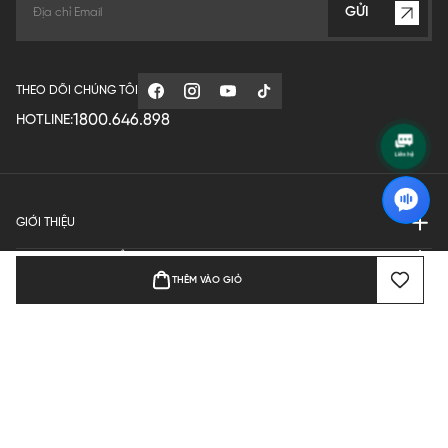
GỬI
THEO DÕI CHÚNG TÔI
1800.646.898
HOTLINE:
GIỚI THIỆU
QUY ĐỊNH HOẠT ĐỘNG
THÊM VÀO GIỎ
MANUFACTURE
THANH TOÁN