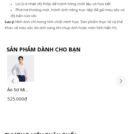
Là/ủi ở nhiệt độ thấp để tránh hỏng chất liệu và họa tiết.
Phơi nơi thoáng mát, tránh ánh nắng trực tiếp để giữ màu sắc và
độ bền của vải.
Lưu ý:
Hình ảnh chỉ mang tính chất minh họa. Sản phẩm thực tế có thể
khác về màu sắc do ánh sáng khi chụp ảnh hoặc màn hình hiển thị.
SẢN PHẨM DÀNH CHO BẠN
Áo Sơ Mi
Á
Nam Trắng
N
525.000
đ
5
Insidemen
I
Slim Fit
S
ILS158F0H0
I