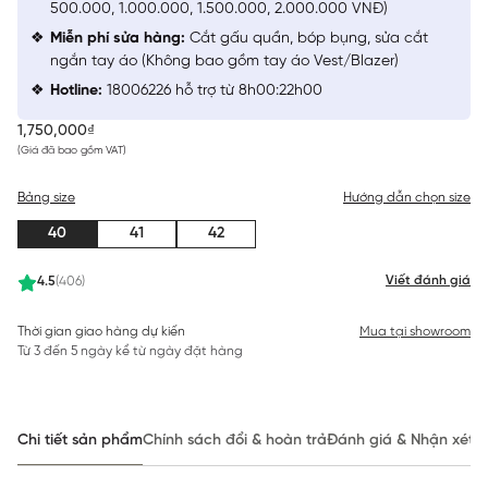
500.000, 1.000.000, 1.500.000, 2.000.000 VNĐ)
Miễn phí sửa hàng:
Cắt gấu quần, bóp bụng, sửa cắt
ngắn tay áo (Không bao gồm tay áo Vest/Blazer)
Hotline:
18006226 hỗ trợ từ 8h00:22h00
1,750,000₫
(Giá đã bao gồm VAT)
Bảng size
Hướng dẫn chọn size
40
41
42
Viết đánh giá
4.5
(406)
Thời gian giao hàng dự kiến
Mua tại showroom
Từ 3 đến 5 ngày kể từ ngày đặt hàng
Chi tiết sản phẩm
Chính sách đổi & hoàn trả
Đánh giá & Nhận xét