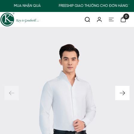
MUA NHẬN QUÀ
FREESHIP GIAO THƯỜNG CHO ĐƠN HÀNG TỪ 
0