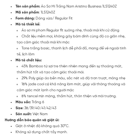
Tên sản phẩm:
Áo Sơ Mi Trắng Nam Aristino Business 1LS1240Z
Mã sản phẩm
: 1LS1240Z
Form dáng:
Dáng vừa/ Regular Fit
Mô tả thiết kế:
Áo sơ mi phom Regular fit suông nhẹ, thoải mái khi cử động
Chất liệu mềm mại, không gây bám dính cùng độ co giãn nhẹ,
tạo cảm giác thoải mái khi mặc
Tone trắng basic, thanh lịch dễ phối đồ, mang để vẻ ngoài tinh
tế, lịch lãm
Mô tả chất liệu:
45% Bamboo từ sợi tre thiên nhiên mang đến sự thoáng mát,
thấm hút tốt và tạo cảm giác thoải mái.
29% Poly giúp áo bền màu, sắc nét và độ trơn trượt, mỏng nhẹ
18% jade cool có khả năng làm mát, giúp vải thông thoáng và
cảm giác mát lạnh cho người mặc
8% tencel mịn màng, thấm hút, thân thiện với môi trường.
Màu sắc:
Trắng 6
Size:
38/39/40/41/42/43
Sản xuất:
Việt Nam
Hướng dẫn bảo quản và giặt ủi:
Giặt ở nhiệt độ không quá 30°C.
Không sử dụng chất tẩy mạnh.