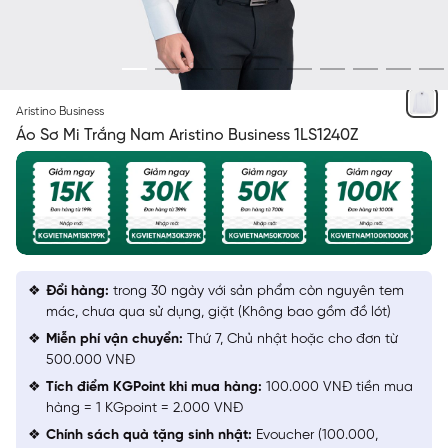
TRẮNG 6
Aristino Business
Áo Sơ Mi Trắng Nam Aristino Business 1LS1240Z
Đổi hàng:
trong 30 ngày với sản phẩm còn nguyên tem
mác, chưa qua sử dụng, giặt (Không bao gồm đồ lót)
Miễn phí vận chuyển:
Thứ 7, Chủ nhật hoặc cho đơn từ
500.000 VNĐ
Tích điểm KGPoint khi mua hàng:
100.000 VNĐ tiền mua
hàng = 1 KGpoint = 2.000 VNĐ
Chính sách quà tặng sinh nhật:
Evoucher (100.000,