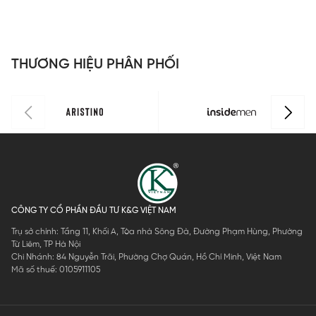
Slim Fit
S
ILS158F0H0
I
THƯƠNG HIỆU PHÂN PHỐI
CÔNG TY CỔ PHẦN ĐẦU TƯ K&G VIỆT NAM
Trụ sở chính: Tầng 11, Khối A, Tòa nhà Sông Đà, Đường Phạm Hùng, Phường
Từ Liêm, TP Hà Nội
Chi Nhánh: 84 Nguyễn Trãi, Phường Chợ Quán, Hồ Chí Minh, Việt Nam
Mã số thuế: 0105911105