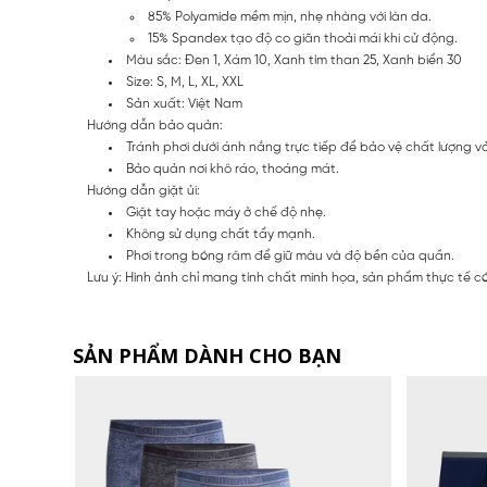
85% Polyamide mềm mịn, nhẹ nhàng với làn da.
15% Spandex tạo độ co giãn thoải mái khi cử động.
Màu sắc: Đen 1, Xám 10, Xanh tím than 25, Xanh biển 30
Size: S, M, L, XL, XXL
Sản xuất: Việt Nam
Hướng dẫn bảo quản:
Tránh phơi dưới ánh nắng trực tiếp để bảo vệ chất lượng vả
Bảo quản nơi khô ráo, thoáng mát.
Hướng dẫn giặt ủi:
Giặt tay hoặc máy ở chế độ nhẹ.
Không sử dụng chất tẩy mạnh.
Phơi trong bóng râm để giữ màu và độ bền của quần.
Lưu ý: Hình ảnh chỉ mang tính chất minh họa, sản phẩm thực tế c
SẢN PHẨM DÀNH CHO BẠN