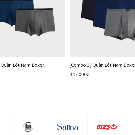
 Quần Lót Nam Boxer
[Combo 3] Quần Lót Nam Boxe
n IBX001EXP03
Insidemen IBX002EXP03
347.000
đ