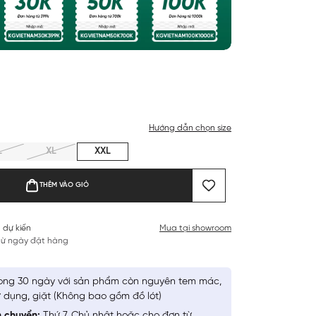
Hướng dẫn chọn size
L
XL
XXL
THÊM VÀO GIỎ
 dự kiến
Mua tại showroom
 từ ngày đặt hàng
ong 30 ngày với sản phẩm còn nguyên tem mác,
 dụng, giặt (Không bao gồm đồ lót)
n chuyển:
Thứ 7, Chủ nhật hoặc cho đơn từ