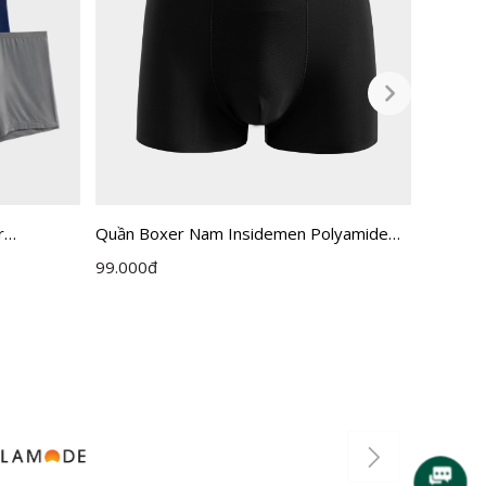
r
Quần Boxer Nam Insidemen Polyamide
Quần ló
IBX502EDP01
tản nhi
99.000
đ
59.000
IBX501