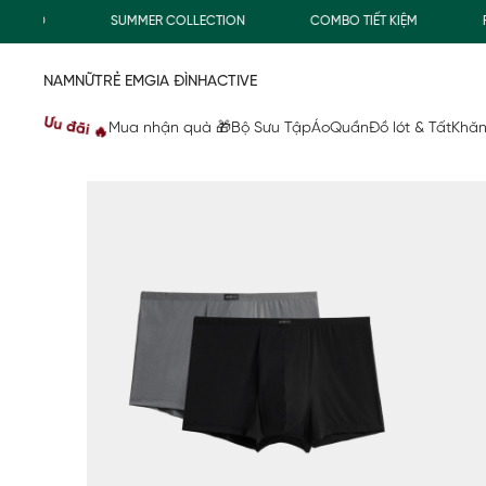
0Đ
SUMMER COLLECTION
COMBO TIẾT KIỆM
FREE
NAM
NỮ
TRẺ EM
GIA ĐÌNH
ACTIVE
Ưu đãi 🔥
Mua nhận quà 🎁
Bộ Sưu Tập
Áo
Quần
Đồ lót & Tất
Khăn