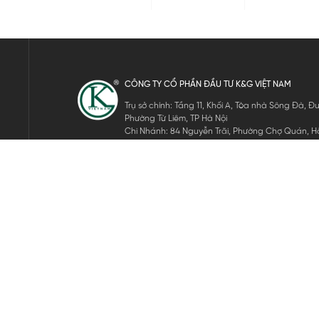
CÔNG TY CỔ PHẦN ĐẦU TƯ K&G VIỆT NAM
Trụ sở chính: Tầng 11, Khối A, Tòa nhà Sông Đà,
Phường Từ Liêm, TP Hà Nội
Chi Nhánh: 84 Nguyễn Trãi, Phường Chợ Quán, Hồ
Mã số thuế: 0105911105
ĐĂNG KÝ NHẬN TIN ĐIỆN TỬ
Hãy nhập email của bạn để nhận những tin tức mới nhất của 
THEO DÕI CHÚNG TÔI