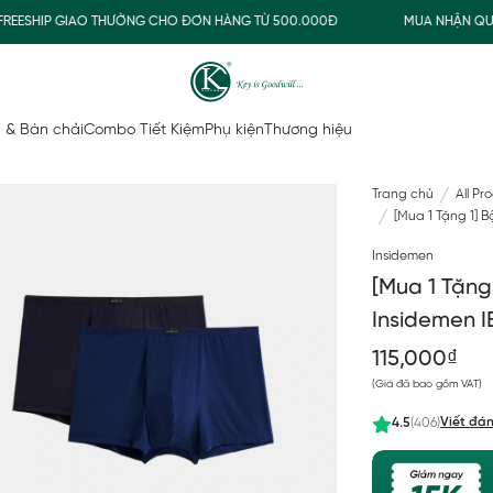
SHIP GIAO THƯỜNG CHO ĐƠN HÀNG TỪ 500.000Đ
MUA NHẬN QUÀ
 & Bàn chải
Combo Tiết Kiệm
Phụ kiện
Thương hiệu
Trang chủ
All Pr
[Mua 1 Tặng 1]
Insidemen
[Mua 1 Tặng
Insidemen
115,000₫
(Giá đã bao gồm VAT)
Viết đán
4.5
(406)