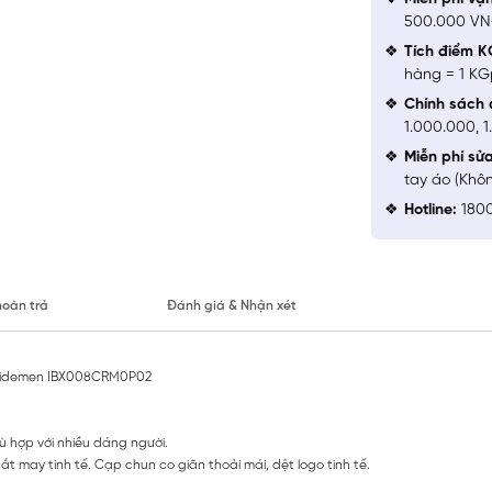
500.000 V
Tích điểm K
hàng = 1 KG
Chính sách 
1.000.000, 
Miễn phí sử
tay áo (Khô
Hotline:
1800
hoàn trả
Đánh giá & Nhận xét
Insidemen IBX008CRM0P02
 hợp với nhiều dáng người.
t may tinh tế. Cạp chun co giãn thoải mái, dệt logo tinh tế.