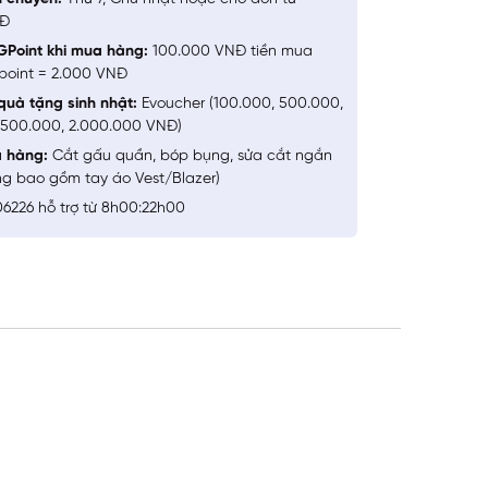
NĐ
GPoint khi mua hàng:
100.000 VNĐ tiền mua
point = 2.000 VNĐ
quà tặng sinh nhật:
Evoucher (100.000, 500.000,
1.500.000, 2.000.000 VNĐ)
a hàng:
Cắt gấu quần, bóp bụng, sửa cắt ngắn
ng bao gồm tay áo Vest/Blazer)
6226 hỗ trợ từ 8h00:22h00