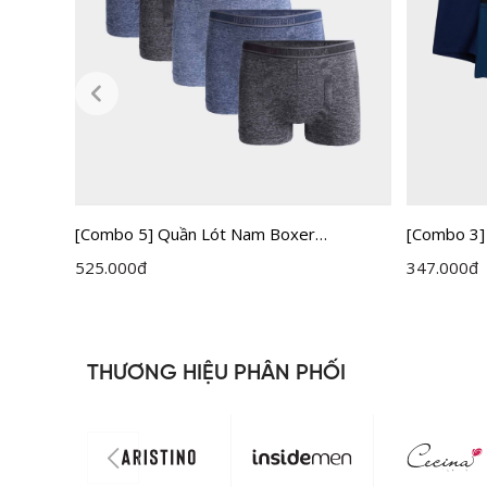
Bamboo
[Combo 5] Quần Lót Nam Boxer
[Combo 3]
Insidemen IBX005EXP05
Insideme
525.000
đ
347.000
đ
THƯƠNG HIỆU PHÂN PHỐI