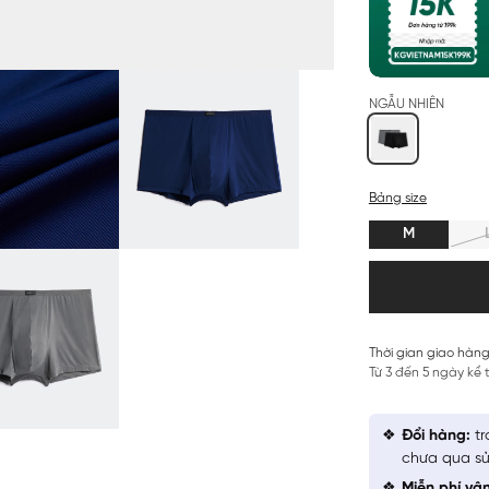
NGẪU NHIÊN
Bảng size
M
Thời gian giao hàng
Từ 3 đến 5 ngày kể
Đổi hàng:
tr
chưa qua sử
Miễn phí vậ