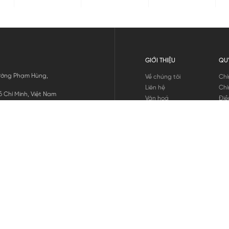
GIỚI THIỆU
QU
 Đường Phạm Hùng,
Về chúng tôi
Chí
Liên hệ
Chí
 Chí Minh, Việt Nam
Văn hoá
Điề
Tuyển dụng
Chí
Tin tức
Thô
Hư
Chí
THANH TOÁN
chúng tôi
GỬI
1800.646.898
HOTLINE: