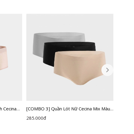
h Cecina
[COMBO 3] Quần Lót Nữ Cecina Mix Màu
[COMBO 
Không Đường May CBI002EDP03
CBI004
285.000
đ
253.50