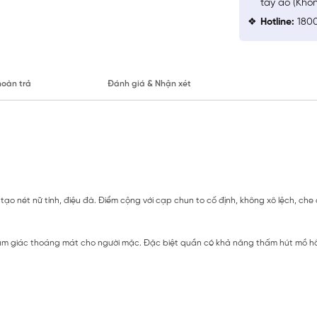
tay áo (Khô
Hotline:
1800
hoàn trả
Đánh giá & Nhận xét
 tạo nét nữ tính, điệu đà. Điểm cộng với cạp chun to cố định, không xô lệch, ch
 cảm giác thoáng mát cho người mặc. Đặc biệt quần có khả năng thấm hút mồ hôi