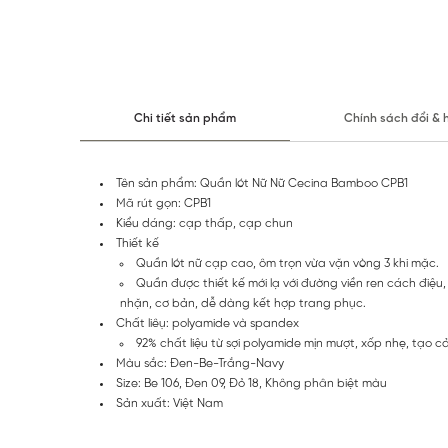
Chi tiết sản phẩm
Chính sách đổi & 
Tên sản phẩm: Quần lót Nữ Nữ Cecina Bamboo CPB1
Mã rút gọn: CPB1
Kiểu dáng: cạp thấp, cạp chun
Thiết kế
Quần lót nữ cạp cao, ôm trọn vừa vặn vòng 3 khi mặc.
Quần được thiết kế mới lạ với đường viền ren cách điệu,
nhặn, cơ bản, dễ dàng kết hợp trang phục.
Chất liêụ: polyamide và spandex
92% chất liệu từ sợi polyamide mịn mượt, xốp nhẹ, tạo
Màu sắc: Đen-Be-Trắng-Navy
Size: Be 106, Đen 09, Đỏ 18, Không phân biệt màu
Sản xuất: Việt Nam