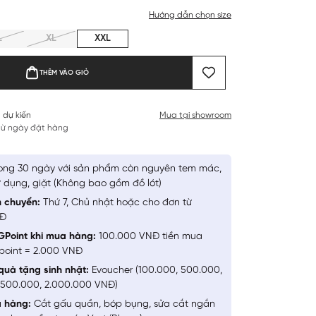
Hướng dẫn chọn size
L
XL
XXL
THÊM VÀO GIỎ
 dự kiến
Mua tại showroom
 từ ngày đặt hàng
ong 30 ngày với sản phẩm còn nguyên tem mác,
 dụng, giặt (Không bao gồm đồ lót)
n chuyển:
Thứ 7, Chủ nhật hoặc cho đơn từ
NĐ
GPoint khi mua hàng:
100.000 VNĐ tiền mua
point = 2.000 VNĐ
quà tặng sinh nhật:
Evoucher (100.000, 500.000,
1.500.000, 2.000.000 VNĐ)
a hàng:
Cắt gấu quần, bóp bụng, sửa cắt ngắn