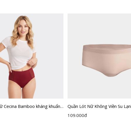
Nữ Cecina Bamboo kháng khuẩn
Quần Lót Nữ Không Viền Su Lạn
CBI003EGP01
109.000
đ