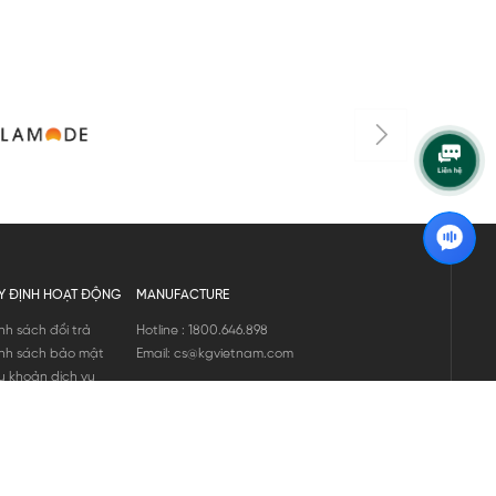
Y ĐỊNH HOẠT ĐỘNG
MANUFACTURE
nh sách đổi trả
Hotline : 1800.646.898
nh sách bảo mật
Email: cs@kgvietnam.com
u khoản dịch vụ
nh sách bảo hành
ng tin hàng hóa
ớng dẫn mua hàng
nh sách vận chuyển