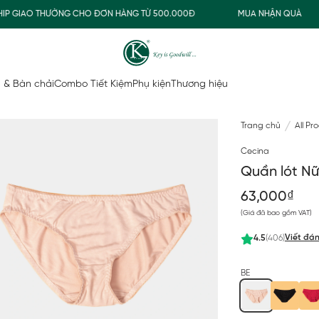
 GIAO THƯỜNG CHO ĐƠN HÀNG TỪ 500.000Đ
MUA NHẬN QUÀ
 & Bàn chải
Combo Tiết Kiệm
Phụ kiện
Thương hiệu
Trang chủ
All Pr
Cecina
Quần lót N
63,000₫
(Giá đã bao gồm VAT)
Viết đán
4.5
(406)
BE