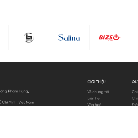
GIỚI THIỆU
QU
 Đường Phạm Hùng,
Về chúng tôi
Chí
Liên hệ
Chí
 Chí Minh, Việt Nam
Văn hoá
Điề
Tuyển dụng
Chí
Tin tức
Thô
Hư
Chí
THANH TOÁN