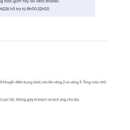
ng bao gồm tay áo Vest/Blazer)
6226 hỗ trợ từ 8h00:22h00
e đi khuyết điểm bụng dưới, tôn lên vòng 2 và vòng 3. Tông màu nhã
 cực tốt, không gây bí bách và kích ứng cho da.