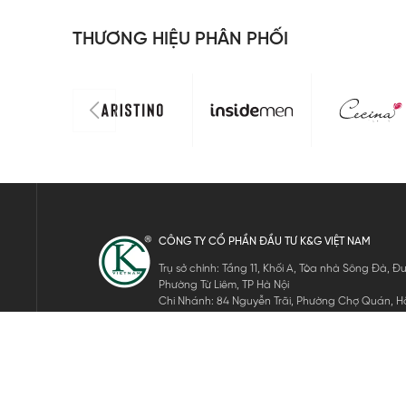
THƯƠNG HIỆU PHÂN PHỐI
CÔNG TY CỔ PHẦN ĐẦU TƯ K&G VIỆT NAM
Trụ sở chính: Tầng 11, Khối A, Tòa nhà Sông Đà,
Phường Từ Liêm, TP Hà Nội
Chi Nhánh: 84 Nguyễn Trãi, Phường Chợ Quán, Hồ
Mã số thuế: 0105911105
ĐĂNG KÝ NHẬN TIN ĐIỆN TỬ