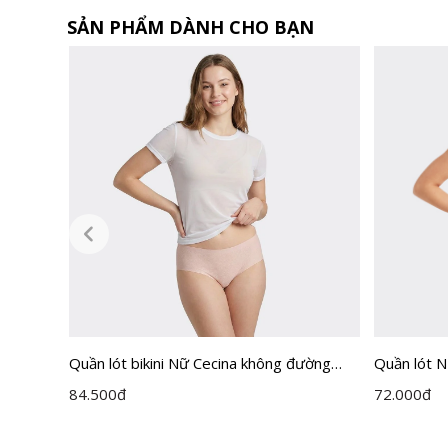
SẢN PHẨM DÀNH CHO BẠN
ix Màu
Quần lót bikini Nữ Cecina không đường
Quần lót 
may CBI004
CBI010
84.500
đ
72.000
đ