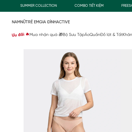
SUMMER COLLECTION
COMBO TIẾT KIỆM
FREESHIP
NAM
NỮ
TRẺ EM
GIA ĐÌNH
ACTIVE
Ưu đãi 🔥
Mua nhận quà 🎁
Bộ Sưu Tập
Áo
Quần
Đồ lót & Tất
Khăn