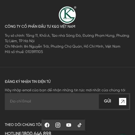
CÔNG TY CỔ PHẦN ĐẦU TƯ K&G VIỆT NAM
Trụ sở chính: Tầng 11, Khối A, Tòa nhà Sông Đà, Đường Phạm Hùng, Phường
Từ Liêm, TP Hà Nội
Chi Nhánh: 84 Nguyễn Trãi, Phường Chợ Quán, Hồ Chí Minh, Việt Nam
Mã số thuế: 0105911105
ĐĂNG KÝ NHẬN TIN ĐIỆN TỬ
Hãy nhập email của bạn để nhận những tin tức mới nhất của chúng tôi
GỬI
THEO DÕI CHÚNG TÔI
1800.646.898
HOTLINE: