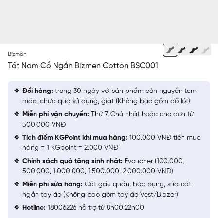
XÁM
Bizmen
Tất Nam Cổ Ngắn Bizmen Cotton BSC001
Đổi hàng:
trong 30 ngày với sản phẩm còn nguyên tem
mác, chưa qua sử dụng, giặt (Không bao gồm đồ lót)
Miễn phí vận chuyển:
Thứ 7, Chủ nhật hoặc cho đơn từ
500.000 VNĐ
Tích điểm KGPoint khi mua hàng:
100.000 VNĐ tiền mua
hàng = 1 KGpoint = 2.000 VNĐ
Chính sách quà tặng sinh nhật:
Evoucher (100.000,
500.000, 1.000.000, 1.500.000, 2.000.000 VNĐ)
Miễn phí sửa hàng:
Cắt gấu quần, bóp bụng, sửa cắt
ngắn tay áo (Không bao gồm tay áo Vest/Blazer)
Hotline:
18006226 hỗ trợ từ 8h00:22h00