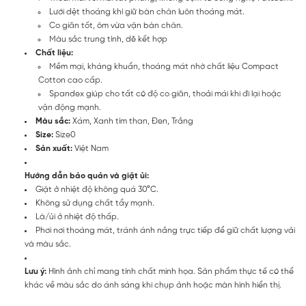
Lưới dệt thoáng khí giữ bàn chân luôn thoáng mát.
Co giãn tốt, ôm vừa vặn bàn chân.
Màu sắc trung tính, dẽ kết hợp
Chất liệu:
Mềm mại, kháng khuẩn, thoáng mát nhờ chất liệu Compact
Cotton cao cấp.
Spandex giúp cho tất có độ co giãn, thoải mái khi đi lại hoặc
vận động mạnh.
Màu sắc:
Xám, Xanh tím than, Đen, Trắng
Size:
Size0
Sản xuất:
Việt Nam
Hướng dẫn bảo quản và giặt ủi:
Giặt ở nhiệt độ không quá 30°C.
Không sử dụng chất tẩy mạnh.
Là/ủi ở nhiệt độ thấp.
Phơi nơi thoáng mát, tránh ánh nắng trực tiếp để giữ chất lượng vải
và màu sắc.
Lưu ý:
Hình ảnh chỉ mang tính chất minh họa. Sản phẩm thực tế có thể
khác về màu sắc do ánh sáng khi chụp ảnh hoặc màn hình hiển thị.