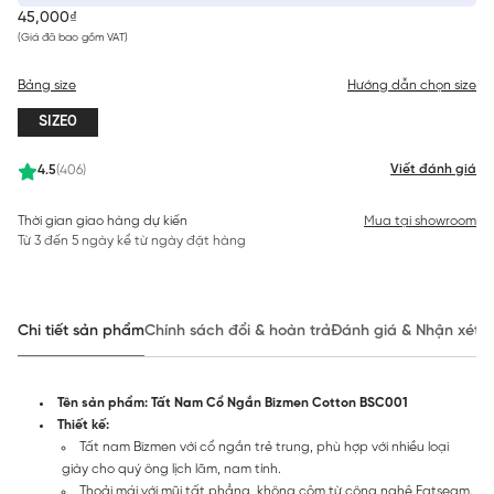
45,000₫
(Giá đã bao gồm VAT)
Bảng size
Hướng dẫn chọn size
SIZE0
Viết đánh giá
4.5
(406)
Thời gian giao hàng dự kiến
Mua tại showroom
Từ 3 đến 5 ngày kể từ ngày đặt hàng
Chi tiết sản phẩm
Chính sách đổi & hoàn trả
Đánh giá & Nhận xét
Tên sản phẩm: Tất Nam Cổ Ngắn Bizmen Cotton BSC001
Thiết kế:
Tất nam Bizmen với cổ ngắn trẻ trung, phù hợp với nhiều loại
giày cho quý ông lịch lãm, nam tính.
Thoải mái với mũi tất phẳng, không cộm từ công nghệ Fatseam.