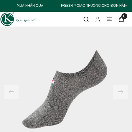
MUA NHẬN QUÀ
FREESHIP GIAO THƯỜNG CHO ĐƠN HÀNG T
0