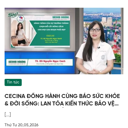
Tin tức
CECINA ĐỒNG HÀNH CÙNG BÁO SỨC KHỎE
& ĐỜI SỐNG: LAN TỎA KIẾN THỨC BẢO VỆ
SỨC KHỎE - CHỌN ĐỒ LÓT ĐÚNG CÁCH
[...]
Thứ Tư 20,05,2026