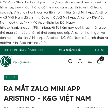
> Mở App Nhận Ưu Đãi Ngay: https://s.aristino.com/FB.miniapp📲 Từ
hôm nay, quý khách hàng có thể mua sắm các thiết kế thời trang
cao cấp Aristino nhanh gọn và tiện hơn nhiều lần vì Mini App Aristino
- KG Việt Nam đã chính thức ra mắt!Với Mini App Aristino - KG Việt
Nam, quý khác" />
> Mở App Nhận Ưu Đãi Ngay:
https://s.aristino.com/FB.miniapp📲 Từ hôm nay, quý khách hàng có
thể mua sắm các thiết kế thời trang cao cấp Aristino nhanh gọn và
tiện hơn nhiều lần vì Mini App Aristino - KG Việt Nam đã chính thức ra
mắt!Với Mini App Aristino ..." />
G CHO ĐƠN HÀNG TỪ 500.000Đ
MUA NHẬN QUÀ
FREESHIP
0
Tin tức
RA MẮT ZALO MINI APP
ARISTINO - K&G VIỆT NAM