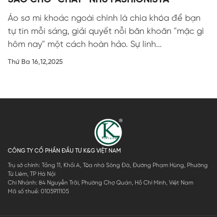
Áo sơ mi khoác ngoài chính là chìa khóa để bạn
tự tin mỗi sáng, giải quyết nỗi băn khoăn "mặc gì
hôm nay" một cách hoàn hảo. Sự linh...
Thứ Ba 16,12,2025
CÔNG TY CỔ PHẦN ĐẦU TƯ K&G VIỆT NAM
Trụ sở chính: Tầng 11, Khối A, Tòa nhà Sông Đà, Đường Phạm Hùng, Phường
Từ Liêm, TP Hà Nội
Chi Nhánh: 84 Nguyễn Trãi, Phường Chợ Quán, Hồ Chí Minh, Việt Nam
Mã số thuế: 0105911105