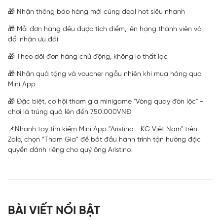
🎁 Nhận thông báo hàng mới cùng deal hot siêu nhanh
🎁 Mỗi đơn hàng đều được tích điểm, lên hạng thành viên và
đổi nhận ưu đãi
🎁 Theo dõi đơn hàng chủ động, không lo thất lạc
🎁 Nhận quà tặng và voucher ngẫu nhiên khi mua hàng qua
Mini App
🎁 Đặc biệt, cơ hội tham gia minigame "Vòng quay đón lộc" -
chơi là trúng quà lên đến 750.000VNĐ
📌Nhanh tay tìm kiếm Mini App "Aristino - KG Việt Nam" trên
Zalo, chọn “Tham Gia” để bắt đầu hành trình tận hưởng đặc
quyền dành riêng cho quý ông Aristino.
BÀI VIẾT NỔI BẬT